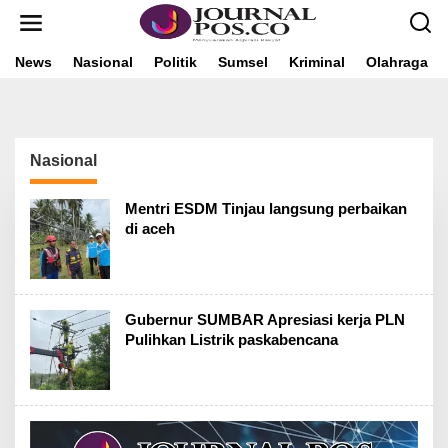
L
e
w
a
News
Nasional
Politik
Sumsel
Kriminal
Olahraga
t
i
k
e
k
Nasional
o
n
t
Mentri ESDM Tinjau langsung perbaikan
e
di aceh
n
Gubernur SUMBAR Apresiasi kerja PLN
Pulihkan Listrik paskabencana