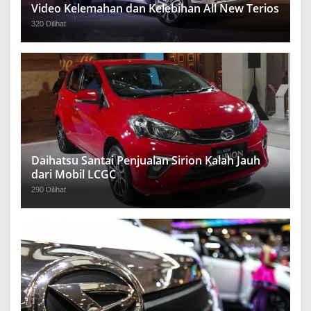
Video Kelemahan dan Kelebihan All New Terios
320 Dilihat
Daihatsu Santai Penjualan Sirion Kalah Jauh
dari Mobil LCGC
290 Dilihat