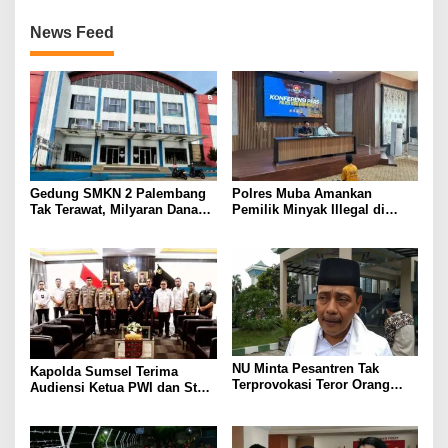
News Feed
Gedung SMKN 2 Palembang
Polres Muba Amankan
Tak Terawat, Milyaran Dana
Pemilik Minyak Illegal di
BOS Dan KOMITE
Keluang
Dipertanyakan
NU Minta Pesantren Tak
Kapolda Sumsel Terima
Terprovokasi Teror Orang
Audiensi Ketua PWI dan Staf,
Gila
Bahas Kolaborasi dan
Undangan Pelantikan