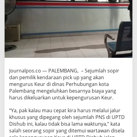
T
D
D
i
s
h
u
b
k
o
t
a
P
Journalpos.co — PALEMBANG, – Sejumlah sopir
a
dan pemilik kendaraan pick up yang akan
l
mengurus Keur di dinas Perhubungan kota
e
Palembang mengeluhkan besarnya biaya yang
m
b
harus dikeluarkan untuk kepengurusan Keur.
a
n
“Ya, pak kalau mau cepat kira harus melalui jalur
g
khusus yang dipegang oleh sejumlah PNS di UPTD
D
Dishub ini, kalau tidak bisa lama waktunya,” kata
i
d
salah seorang sopir yang ditemui wartawan disela
u