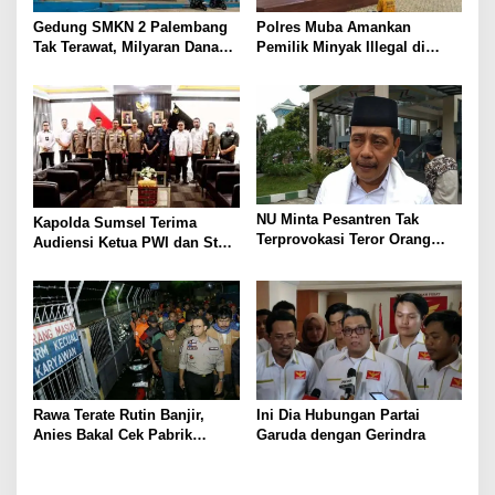
o
s
Gedung SMKN 2 Palembang
Polres Muba Amankan
Tak Terawat, Milyaran Dana
Pemilik Minyak Illegal di
BOS Dan KOMITE
Keluang
Dipertanyakan
NU Minta Pesantren Tak
Kapolda Sumsel Terima
Terprovokasi Teror Orang
Audiensi Ketua PWI dan Staf,
Gila
Bahas Kolaborasi dan
Undangan Pelantikan
Rawa Terate Rutin Banjir,
Ini Dia Hubungan Partai
Anies Bakal Cek Pabrik
Garuda dengan Gerindra
Sekitar