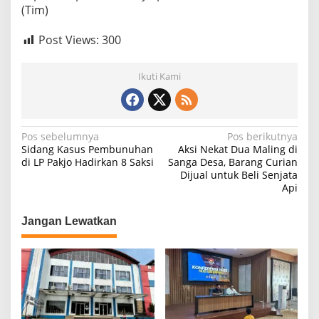
(Tim)
Post Views:
300
Ikuti Kami
N
Pos sebelumnya
Pos berikutnya
Sidang Kasus Pembunuhan
Aksi Nekat Dua Maling di
a
di LP Pakjo Hadirkan 8 Saksi
Sanga Desa, Barang Curian
Dijual untuk Beli Senjata
v
Api
i
g
Jangan Lewatkan
a
s
i
p