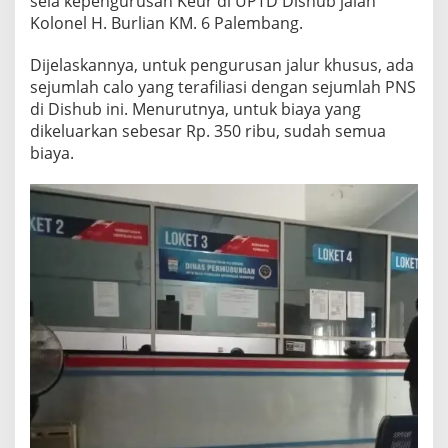
sela kepengurusan Keur di UPTD Dishub jalan
g
Kolonel H. Burlian KM. 6 Palembang.
a
S
Dijelaskannya, untuk pengurusan jalur khusus, ada
y
a
sejumlah calo yang terafiliasi dengan sejumlah PNS
r
di Dishub ini. Menurutnya, untuk biaya yang
a
dikeluarkan sebesar Rp. 350 ribu, sudah semua
t
biaya.
P
u
n
g
l
i