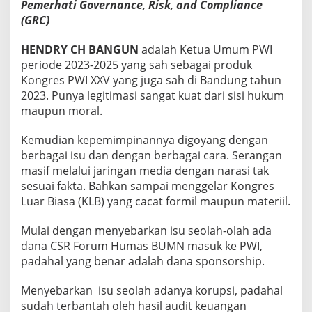
Pemerhati Governance, Risk, and Compliance
a
(GRC)
l
a
n
HENDRY CH BANGUN
adalah Ketua Umum PWI
K
periode 2023-2025 yang sah sebagai produk
E
Kongres PWI XXV yang juga sah di Bandung tahun
B
2023. Punya legitimasi sangat kuat dari sisi hukum
L
I
maupun moral.
N
G
Kemudian kepemimpinannya digoyang dengan
E
berbagai isu dan dengan berbagai cara. Serangan
R
masif melalui jaringan media dengan narasi tak
?
sesuai fakta. Bahkan sampai menggelar Kongres
Luar Biasa (KLB) yang cacat formil maupun materiil.
Mulai dengan menyebarkan isu seolah-olah ada
dana CSR Forum Humas BUMN masuk ke PWI,
padahal yang benar adalah dana sponsorship.
Menyebarkan isu seolah adanya korupsi, padahal
sudah terbantah oleh hasil audit keuangan