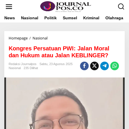
L
e
w
a
News
Nasional
Politik
Sumsel
Kriminal
Olahraga
t
i
k
Homepage
/
Nasional
K
e
o
k
Kongres Persatuan PWI: Jalan Moral
n
o
g
n
dan Hukum atau Jalan KEBLINGER?
r
t
e
e
Redaksi Journalpos
Sabtu, 23 Agustus 2025
Nasional
235 Dilihat
s
n
P
e
r
s
a
t
u
a
n
P
W