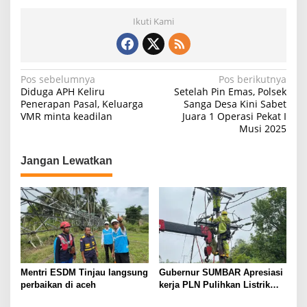
Ikuti Kami
N
Pos sebelumnya
Pos berikutnya
Diduga APH Keliru
Setelah Pin Emas, Polsek
a
Penerapan Pasal, Keluarga
Sanga Desa Kini Sabet
VMR minta keadilan
Juara 1 Operasi Pekat I
v
Musi 2025
i
g
Jangan Lewatkan
a
s
i
p
o
s
Mentri ESDM Tinjau langsung
Gubernur SUMBAR Apresiasi
perbaikan di aceh
kerja PLN Pulihkan Listrik
paskabencana