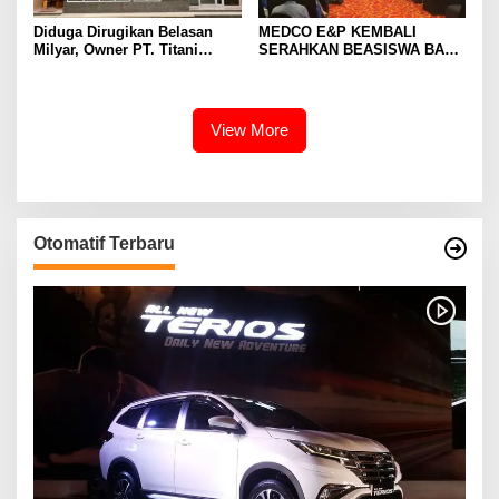
Diduga Dirugikan Belasan
MEDCO E&P KEMBALI
Milyar, Owner PT. Titani
SERAHKAN BEASISWA BAGI
Abadi Utama Gugat PT.
375 MAHASISWA DAN GURU
Paramount Bed Indonesia ke
HONORER
PN. Cikarang
View More
Otomatif Terbaru