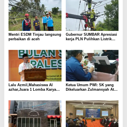
Mentri ESDM Tinjau langsung
Gubernur SUMBAR Apresiasi
perbaikan di aceh
kerja PLN Pulihkan Listrik
paskabencana
Lalu Azmil,Mahasiswa Al
Ketua Umum PWI: SK yang
azhar,Juara 1 Lomba Karya
Dikeluarkan Zulmansyah Atas
Tulis ilmiah BSP 2025
Nama PWI Tidak Sah