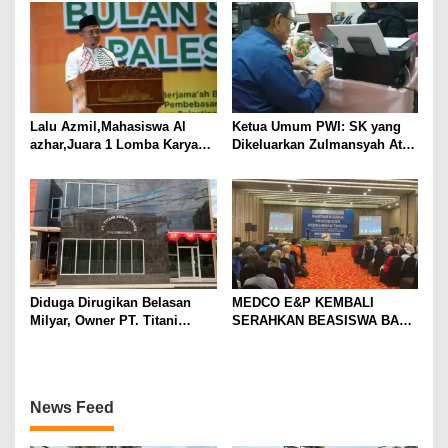
Lalu Azmil,Mahasiswa Al
Ketua Umum PWI: SK yang
azhar,Juara 1 Lomba Karya
Dikeluarkan Zulmansyah Atas
Tulis ilmiah BSP 2025
Nama PWI Tidak Sah
Diduga Dirugikan Belasan
MEDCO E&P KEMBALI
Milyar, Owner PT. Titani
SERAHKAN BEASISWA BAGI
Abadi Utama Gugat PT.
375 MAHASISWA DAN GURU
Paramount Bed Indonesia ke
HONORER
PN. Cikarang
News Feed