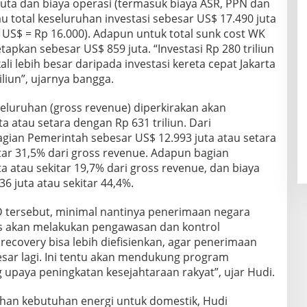
juta dan biaya operasi (termasuk biaya ASR, PPN dan
u total keseluruhan investasi sebesar US$ 17.490 juta
rs US$ = Rp 16.000). Adapun untuk total sunk cost WK
apkan sebesar US$ 859 juta. “Investasi Rp 280 triliun
ali lebih besar daripada investasi kereta cepat Jakarta
liun”, ujarnya bangga.
eluruhan (gross revenue) diperkirakan akan
a atau setara dengan Rp 631 triliun. Dari
agian Pemerintah sebesar US$ 12.993 juta atau setara
itar 31,5% dari gross revenue. Adapun bagian
a atau sekitar 19,7% dari gross revenue, dan biaya
6 juta atau sekitar 44,4%.
 tersebut, minimal nantinya penerimaan negara
gas akan melakukan pengawasan dan kontrol
ecovery bisa lebih diefisienkan, agar penerimaan
esar lagi. Ini tentu akan mendukung program
aya peningkatan kesejahtaraan rakyat”, ujar Hudi.
han kebutuhan energi untuk domestik, Hudi