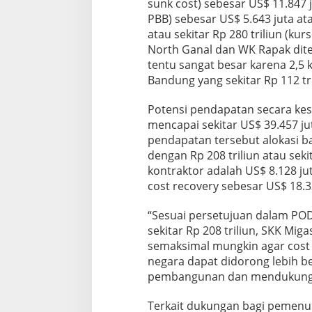
sunk cost) sebesar US$ 11.847 
W
PBB) sebesar US$ 5.643 juta ata
K
atau sekitar Rp 280 triliun (ku
R
North Ganal dan WK Rapak ditet
a
p
tentu sangat besar karena 2,5 k
a
Bandung yang sekitar Rp 112 tri
k
Potensi pendapatan secara kes
mencapai sekitar US$ 39.457 jut
pendapatan tersebut alokasi b
dengan Rp 208 triliun atau sek
kontraktor adalah US$ 8.128 jut
cost recovery sebesar US$ 18.33
“Sesuai persetujuan dalam POD
sekitar Rp 208 triliun, SKK Mi
semaksimal mungkin agar cost r
negara dapat didorong lebih b
pembangunan dan mendukung up
Terkait dukungan bagi pemenu