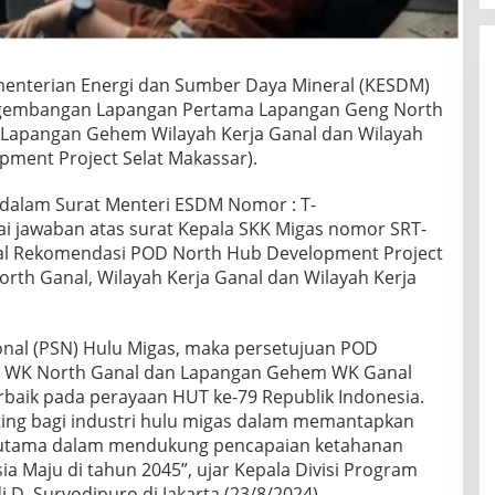
menterian Energi dan Sumber Daya Mineral (KESDM)
ngembangan Lapangan Pertama Lapangan Geng North
 Lapangan Gehem Wilayah Kerja Ganal dan Wilayah
pment Project Selat Makassar).
 dalam Surat Menteri ESDM Nomor : T-
 jawaban atas surat Kepala SKK Migas nomor SRT-
al Rekomendasi POD North Hub Development Project
orth Ganal, Wilayah Kerja Ganal dan Wilayah Kerja
ional (PSN) Hulu Migas, maka persetujuan POD
 WK North Ganal dan Lapangan Gehem WK Ganal
baik pada perayaan HUT ke-79 Republik Indonesia.
nting bagi industri hulu migas dalam memantapkan
r utama dalam mendukung pencapaian ketahanan
a Maju di tahun 2045”, ujar Kepala Divisi Program
D. Suryodipuro di Jakarta (23/8/2024).