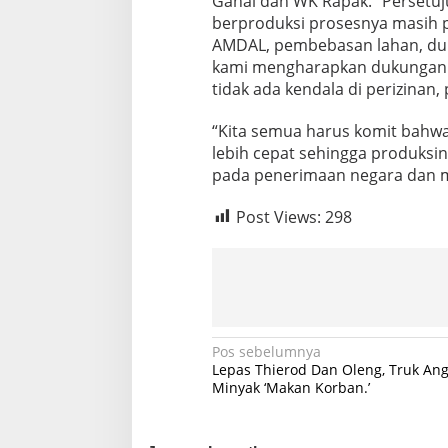
Ganal dan WK Rapak. “Persetuj
berproduksi prosesnya masih p
AMDAL, pembebasan lahan, duku
kami mengharapkan dukungan p
tidak ada kendala di perizinan
“Kita semua harus komit bahwa 
lebih cepat sehingga produksi
pada penerimaan negara dan me
Post Views:
298
N
Pos sebelumnya
Lepas Thierod Dan Oleng, Truk An
a
Minyak ‘Makan Korban.’
v
i