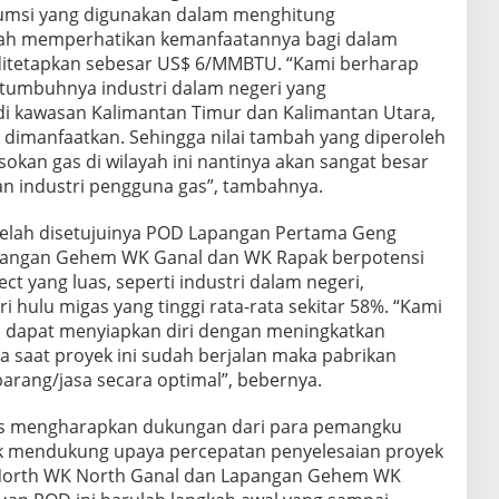
msi yang digunakan dalam menghitung
lah memperhatikan kemanfaatannya bagi dalam
a ditetapkan sebesar US$ 6/MMBTU. “Kami berharap
umbuhnya industri dalam negeri yang
 kawasan Kalimantan Timur dan Kalimantan Utara,
 dimanfaatkan. Sehingga nilai tambah yang diperoleh
okan gas di wilayah ini nantinya akan sangat besar
 industri pengguna gas”, tambahnya.
elah disetujuinya POD Lapangan Pertama Geng
pangan Gehem WK Ganal dan WK Rapak berpotensi
ct yang luas, seperti industri dalam negeri,
i hulu migas yang tinggi rata-rata sekitar 58%. “Kami
i dapat menyiapkan diri dengan meningkatkan
a saat proyek ini sudah berjalan maka pabrikan
rang/jasa secara optimal”, bebernya.
s mengharapkan dukungan dari para pemangku
uk mendukung upaya percepatan penyelesaian proyek
North WK North Ganal dan Lapangan Gehem WK