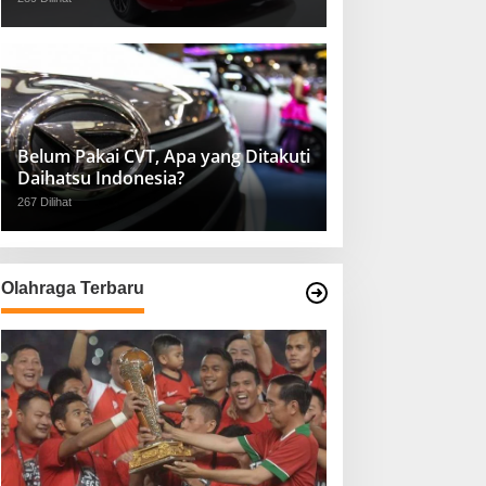
Belum Pakai CVT, Apa yang Ditakuti
Daihatsu Indonesia?
267 Dilihat
Olahraga Terbaru