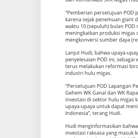
a
n
“Pemberian persetujuan POD pa
L
karena sejak penemuan giant d
a
waktu 10 (sepuluh) bulan POD n
p
a
meningkatkan produksi migas da
n
mengkonversi sumber daya (reso
g
a
Lanjut Hudi, bahwa upaya-upay
n
penyelesaian POD ini, sebagai
G
e
terus melakukan reformasi bir
h
industri hulu migas.
e
m
“Persetujuan POD Lapangan P
W
Gehem WK Ganal dan WK Rapak
K
G
investasi di sektor hulu miga
a
upaya-upaya untuk dapat mening
n
Indonesia”, terang Hudi.
a
l
Hudi menginformasikan bahwa 
D
a
investasi raksasa yang masuk ke
n