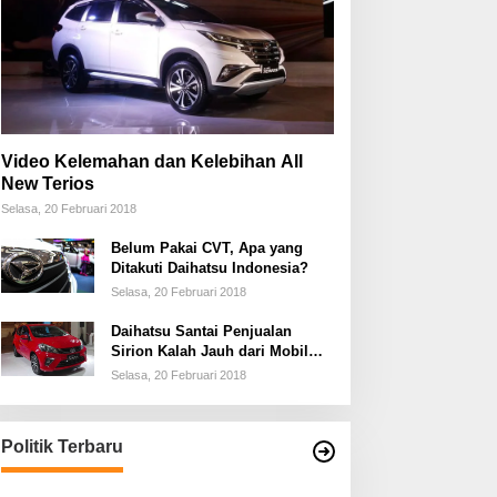
Video Kelemahan dan Kelebihan All
New Terios
Selasa, 20 Februari 2018
Belum Pakai CVT, Apa yang
Ditakuti Daihatsu Indonesia?
Selasa, 20 Februari 2018
Daihatsu Santai Penjualan
Sirion Kalah Jauh dari Mobil
LCGC
Selasa, 20 Februari 2018
Politik Terbaru