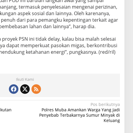
uan POD ini barulah langkah awal yang sampai
anjang, termasuk penyelesaian mengenai perizinan,
ngan aspek sosial dan lainnya. Oleh karenanya,
enuh dari para pemangku kepentingan terkait agar
, pembebasan lahan dan lainnya”, harap dia.
proyek PSN ini tidak delay, kalau bisa malah selesai
nya dapat memperkuat pasokan migas, berkontribusi
ndukung ketahanan energi”, pungkasnya. (red/ril)
Ikuti Kami
Pos berikutnya
gkutan
Polres Muba Amankan Warga Yang Jadi
Penyebab Terbakarnya Sumur Minyak di
Keluang