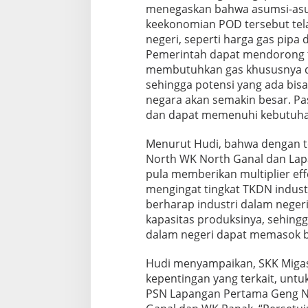
menegaskan bahwa asumsi-asu
keekonomian POD tersebut te
negeri, seperti harga gas pip
Pemerintah dapat mendorong t
membutuhkan gas khususnya di
sehingga potensi yang ada bisa
negara akan semakin besar. Pas
dan dapat memenuhi kebutuhan
Menurut Hudi, bahwa dengan t
North WK North Ganal dan La
pula memberikan multiplier effe
mengingat tingkat TKDN industr
berharap industri dalam neger
kapasitas produksinya, sehingg
dalam negeri dapat memasok ba
Hudi menyampaikan, SKK Miga
kepentingan yang terkait, unt
PSN Lapangan Pertama Geng 