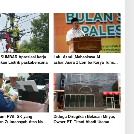
 SUMBAR Apresiasi kerja
Lalu Azmil,Mahasiswa Al
kan Listrik paskabencana
azhar,Juara 1 Lomba Karya Tulis
ilmiah BSP 2025
um PWI: SK yang
Diduga Dirugikan Belasan Milyar,
kan Zulmansyah Atas Nama
Owner PT. Titani Abadi Utama
k Sah
Gugat PT. Paramount Bed
Indonesia ke PN. Cikarang