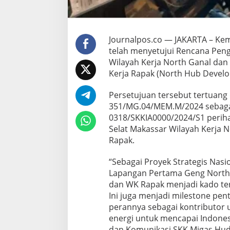
a
m
a
G
Journalpos.co — JAKARTA – Ke
e
telah menyetujui Rencana Pe
n
Wilayah Kerja North Ganal dan
g
N
Kerja Rapak (North Hub Develo
o
r
Persetujuan tersebut tertuang
t
351/MG.04/MEM.M/2024 sebagai
h
0318/SKKIA0000/2024/S1 perih
W
K
Selat Makassar Wilayah Kerja N
N
Rapak.
o
r
“Sebagai Proyek Strategis Nas
t
Lapangan Pertama Geng North
h
G
dan WK Rapak menjadi kado ter
a
Ini juga menjadi milestone pe
n
perannya sebagai kontributo
a
energi untuk mencapai Indonesi
l
D
dan Komunikasi SKK Migas Hudi 