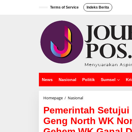
L
e
Terms of Service
Indeks Berita
w
a
t
i
k
e
k
o
n
t
e
n
News
Nasional
Politik
Sumsel
Kri
Homepage
/
Nasional
P
e
Pemerintah Setuju
m
e
Geng North WK Nor
r
i
Gehem WK Ganal 
n