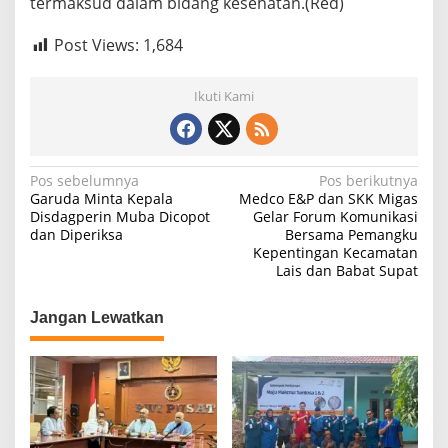
termaksud dalam bidang kesehatan.(Red)
Post Views:
1,684
Ikuti Kami
N
Pos sebelumnya
Pos berikutnya
Garuda Minta Kepala
Medco E&P dan SKK Migas
a
Disdagperin Muba Dicopot
Gelar Forum Komunikasi
dan Diperiksa
Bersama Pemangku
v
Kepentingan Kecamatan
i
Lais dan Babat Supat
g
Jangan Lewatkan
a
s
i
p
o