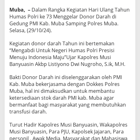
l
Muba, –
Dalam Rangka Kegiatan Hari Ulang Tahun
r
e
Humas Polri ke 73 Menggelar Donor Darah di
s
Gedung PMI Kab. Muba Samping Polres Muba.
M
Selasa, (29/10/24).
u
b
Kegiatan donor darah Tahun ini bertemakan
a
G
“Mengabdi Untuk Negeri Humas Polri Presisi
e
Menuju Indonesia Maju”Ujar Kapolres Musi
l
Banyuasin Akbp Listiyono Dwi Nugroho, S.ik, M.H.
a
r
Bakti Donor Darah ini diselenggarakan oleh PMI
D
o
Kab. Muba bekerjasama dengan Dokkes Polres
n
Muba, hal ini dimaksudkan untuk membantu
o
ketersediaan stok darah PMI kab. Muba agar
r
bermanfaat bagi masyarakat yang membutuhkan
D
a
transfusi darah.
r
a
Turut Hadir Kapolres Musi Banyuasin, Wakapolres
h
Musi Banyuasin, Para PJU, Kapolsek Jajaran, Para
D
personil , Awak Media, Masyarakat dan Mahasiswa
i