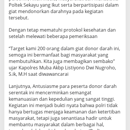
G
Poltek Sekayu yang Ikut serta berpartisipasi dalam
e
giat mendonorkan darahnya pada kegiatan
d
tersebut.
u
n
Dengan tetap mematuhi protokol kesehatan dan
g
P
setelah melewati beberapa pemeriksaan
M
I
“Target kami 200 orang dalam giat donor darah ini,
semoga ini bermanfaat bagi masyarakat yang
membutuhkan. Kita juga membagikan sembako”
ujar Kapolres Muba Akbp Listiyono Dwi Nugroho,
S.ik, M.H saat diwawancarai
Lanjutnya, Antusiasme para peserta donor darah
serentak ini mencerminkan semangat
kemanuasian dan kepedulian yang sangat tinggi.
Kegiatan ini menjadi bukti nyata bahwa polri tidak
hanya bertugas menjaga keamanan dan ketertiban
masyarakat, tetapi juga senantiasa hadir untuk
membantu masyarakat dalam berbagai hal,