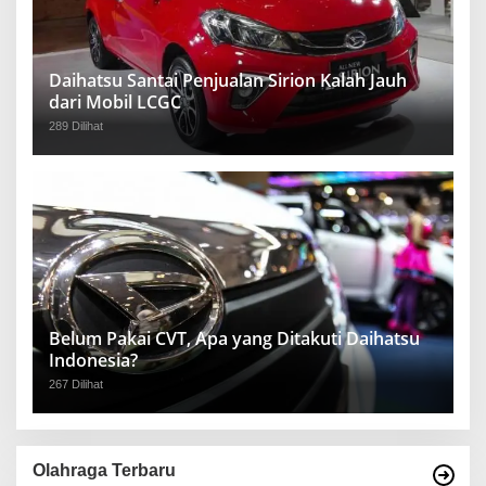
Daihatsu Santai Penjualan Sirion Kalah Jauh
dari Mobil LCGC
289 Dilihat
Belum Pakai CVT, Apa yang Ditakuti Daihatsu
Indonesia?
267 Dilihat
Olahraga Terbaru