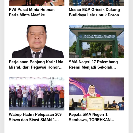
s
PWI Pusat Minta Hotman
Medco E&P Grissik Dukung
Paris Minta Maaf ke
Budidaya Lele untuk Dorong
Wartawan, Tegaskan Martabat
Kemandirian Ekonomi
Pers Harus Dihormati
Masyarakat
Perjalanan Panjang Karir Uda
SMA Negeri 17 Palembang
Misral, dari Pegawai Honorer
Resmi Menjadi Sekolah
Hingga Mencapai Puncak
Model PM-KKA
Karir Jabatan Struktural
Eselon III
Wabup Hadiri Pelepasan 209
Kepala SMA Negeri 1
Siswa dan Siswi SMAN 1
Sembawa, TOREHKAN
Banyuasin III
BERBAGAI PENGHARGAAN
MEMBANGGAKAN Berkat