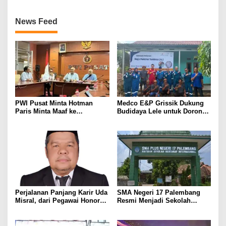
Inovasinya
News Feed
PWI Pusat Minta Hotman
Medco E&P Grissik Dukung
Paris Minta Maaf ke
Budidaya Lele untuk Dorong
Wartawan, Tegaskan Martabat
Kemandirian Ekonomi
Pers Harus Dihormati
Masyarakat
Perjalanan Panjang Karir Uda
SMA Negeri 17 Palembang
Misral, dari Pegawai Honorer
Resmi Menjadi Sekolah
Hingga Mencapai Puncak
Model PM-KKA
Karir Jabatan Struktural
Eselon III