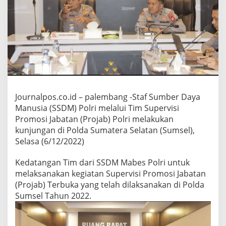
l
r
i
t
i
b
a
d
i
P
o
Journalpos.co.id – palembang -Staf Sumber Daya
l
Manusia (SSDM) Polri melalui Tim Supervisi
d
Promosi Jabatan (Projab) Polri melakukan
a
kunjungan di Polda Sumatera Selatan (Sumsel),
S
Selasa (6/12/2022)
u
m
s
Kedatangan Tim dari SSDM Mabes Polri untuk
e
melaksanakan kegiatan Supervisi Promosi Jabatan
l
(Projab) Terbuka yang telah dilaksanakan di Polda
d
Sumsel Tahun 2022.
e
m
i
m