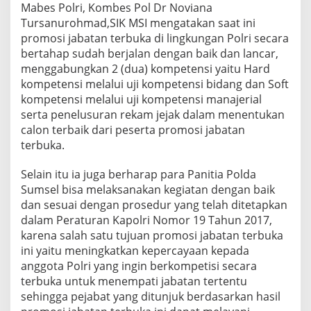
Mabes Polri, Kombes Pol Dr Noviana
n
p
Tursanurohmad,SIK MSI mengatakan saat ini
r
promosi jabatan terbuka di lingkungan Polri secara
o
bertahap sudah berjalan dengan baik dan lancar,
m
menggabungkan 2 (dua) kompetensi yaitu Hard
o
kompetensi melalui uji kompetensi bidang dan Soft
s
i
kompetensi melalui uji kompetensi manajerial
j
serta penelusuran rekam jejak dalam menentukan
a
calon terbaik dari peserta promosi jabatan
b
terbuka.
a
t
a
Selain itu ia juga berharap para Panitia Polda
n
Sumsel bisa melaksanakan kegiatan dengan baik
t
dan sesuai dengan prosedur yang telah ditetapkan
e
dalam Peraturan Kapolri Nomor 19 Tahun 2017,
r
b
karena salah satu tujuan promosi jabatan terbuka
u
ini yaitu meningkatkan kepercayaan kepada
k
anggota Polri yang ingin berkompetisi secara
a
terbuka untuk menempati jabatan tertentu
d
sehingga pejabat yang ditunjuk berdasarkan hasil
i
P