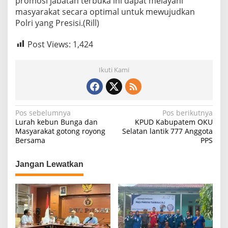
promosi jabatan terbuka ini dapat melayani
o
masyarakat secara optimal untuk mewujudkan
l
Polri yang Presisi.(Rill)
d
a
Post Views:
1,424
S
u
m
Ikuti Kami
s
e
l
N
Pos sebelumnya
Pos berikutnya
Lurah kebun Bunga dan
KPUD Kabupatem OKU
a
Masyarakat gotong royong
Selatan lantik 777 Anggota
Bersama
PPS
v
i
Jangan Lewatkan
g
a
s
i