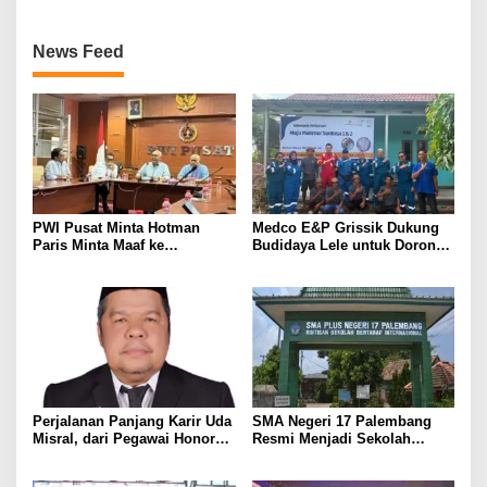
Inovasinya
News Feed
PWI Pusat Minta Hotman
Medco E&P Grissik Dukung
Paris Minta Maaf ke
Budidaya Lele untuk Dorong
Wartawan, Tegaskan Martabat
Kemandirian Ekonomi
Pers Harus Dihormati
Masyarakat
Perjalanan Panjang Karir Uda
SMA Negeri 17 Palembang
Misral, dari Pegawai Honorer
Resmi Menjadi Sekolah
Hingga Mencapai Puncak
Model PM-KKA
Karir Jabatan Struktural