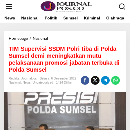
L
e
w
a
News
Nasional
Politik
Sumsel
Kriminal
Olahraga
t
i
k
Homepage
/
Nasional
T
e
I
k
TIM Supervisi SSDM Polri tiba di Polda
M
o
S
n
Sumsel demi meningkatkan mutu
u
t
pelaksanaan promosi jabatan terbuka di
p
e
Polda Sumsel
e
n
r
Redaksi Journalpos
Selasa, 6 Desember 2022
v
Nasional
,
News
,
Uncategorized
1424 Dilihat
i
s
i
S
S
D
M
P
o