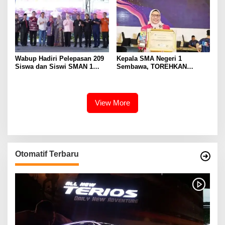
Eselon III
Wabup Hadiri Pelepasan 209
Kepala SMA Negeri 1
Siswa dan Siswi SMAN 1
Sembawa, TOREHKAN
Banyuasin III
BERBAGAI PENGHARGAAN
MEMBANGGAKAN Berkat
Inovasinya
View More
Otomatif Terbaru