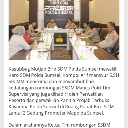
e
n
i
n
g
k
a
t
k
a
n
m
u
Kasubbag Mutjab Biro SDM Polda Sumsel mewakili
t
Karo SDM Polda Sumsel, Kompol Arif mansyur S.SH
u
p
SIK MM menerima dan menyambut baik
e
kedatangan rombongan SSDM Mabes Polri Tim
l
Supervisi yang juga dihadiri oleh Perwakilan
a
Peserta dan perwakilan Panitia Projab Terbuka
k
s
Kayanma Polda Sumsel di Ruang Rapat Biro SDM
a
Lantai 2 Gedung Promoter Mapolda Sumsel.
n
a
Dalam arahannya Ketua Tim rombongan SSDM
a