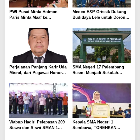
p
o
PWI Pusat Minta Hotman
Medco E&P Grissik Dukung
s
Paris Minta Maaf ke
Budidaya Lele untuk Dorong
Wartawan, Tegaskan Martabat
Kemandirian Ekonomi
Pers Harus Dihormati
Masyarakat
Perjalanan Panjang Karir Uda
SMA Negeri 17 Palembang
Misral, dari Pegawai Honorer
Resmi Menjadi Sekolah
Hingga Mencapai Puncak
Model PM-KKA
Karir Jabatan Struktural
Eselon III
Wabup Hadiri Pelepasan 209
Kepala SMA Negeri 1
Siswa dan Siswi SMAN 1
Sembawa, TOREHKAN
Banyuasin III
BERBAGAI PENGHARGAAN
MEMBANGGAKAN Berkat