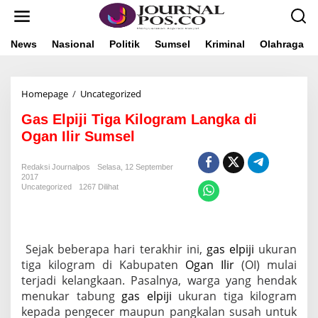
L
e
w
a
News
Nasional
Politik
Sumsel
Kriminal
Olahraga
t
i
k
Homepage
/
Uncategorized
G
e
a
k
Gas Elpiji Tiga Kilogram Langka di
s
o
E
n
Ogan Ilir Sumsel
l
t
p
e
Redaksi Journalpos
Selasa, 12 September
i
n
2017
j
Uncategorized
1267 Dilihat
i
T
i
g
a
Sejak beberapa hari terakhir ini,
gas elpiji
ukuran
K
tiga kilogram di Kabupaten
Ogan Ilir
(OI) mulai
i
terjadi kelangkaan. Pasalnya, warga yang hendak
l
menukar tabung
gas elpiji
ukuran tiga kilogram
o
kepada pengecer maupun pangkalan susah untuk
g