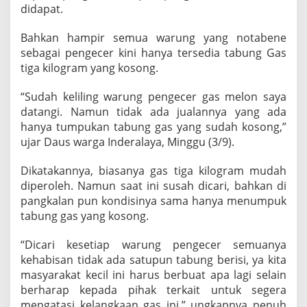
r
didapat.
a
m
Bahkan hampir semua warung yang notabene
L
sebagai pengecer kini hanya tersedia tabung Gas
a
tiga kilogram yang kosong.
n
g
k
“Sudah keliling warung pengecer gas melon saya
a
datangi. Namun tidak ada jualannya yang ada
d
hanya tumpukan tabung gas yang sudah kosong,”
i
ujar Daus warga Inderalaya, Minggu (3/9).
O
g
a
Dikatakannya, biasanya gas tiga kilogram mudah
n
diperoleh. Namun saat ini susah dicari, bahkan di
I
pangkalan pun kondisinya sama hanya menumpuk
l
tabung gas yang kosong.
i
r
S
“Dicari kesetiap warung pengecer semuanya
u
kehabisan tidak ada satupun tabung berisi, ya kita
m
masyarakat kecil ini harus berbuat apa lagi selain
s
berharap kepada pihak terkait untuk segera
e
l
mengatasi kelangkaan gas ini,” ungkapnya penuh