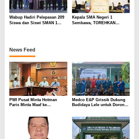
Wabup Hadiri Pelepasan 209
Kepala SMA Negeri 1
Siswa dan Siswi SMAN 1
Sembawa, TOREHKAN
Banyuasin III
BERBAGAI PENGHARGAAN
MEMBANGGAKAN Berkat
Inovasinya
News Feed
PWI Pusat Minta Hotman
Medco E&P Grissik Dukung
Paris Minta Maaf ke
Budidaya Lele untuk Dorong
Wartawan, Tegaskan Martabat
Kemandirian Ekonomi
Pers Harus Dihormati
Masyarakat