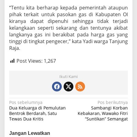
“Tentu kita berharap kepada pemerintah ataupun
pihak terkait untuk pasokan gas di Kabupaten OI
kiranya dapat dipenuhi sehingga tidak terjadi
kelangkaan seperti sekarang dan tentunya akibat
langkanya gas ini berakibat pada harga gas yang
tinggi di tingkat pengecer,” kata Yadi warga Tanjung
Raja.
Post Views:
1,267
Ikuti Kami
N
Pos sebelumnya
Pos berikutnya
Dua Keluarga di Pemulutan
Sambangi Korban
a
Bentrok Berdarah, Satu
Kebakaran, Wawako Fitri
Tewas Dua Kritis
“Suntikan” Semangat
v
i
Jangan Lewatkan