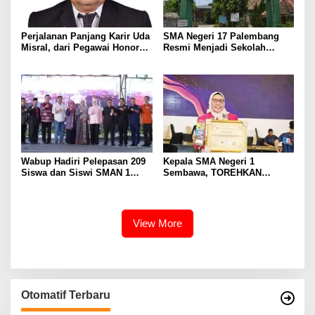
Perjalanan Panjang Karir Uda
SMA Negeri 17 Palembang
Misral, dari Pegawai Honorer
Resmi Menjadi Sekolah
Hingga Mencapai Puncak
Model PM-KKA
Karir Jabatan Struktural
Eselon III
Wabup Hadiri Pelepasan 209
Kepala SMA Negeri 1
Siswa dan Siswi SMAN 1
Sembawa, TOREHKAN
Banyuasin III
BERBAGAI PENGHARGAAN
MEMBANGGAKAN Berkat
Inovasinya
View More
Otomatif Terbaru