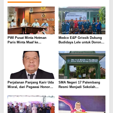
g
a
s
i
p
o
PWI Pusat Minta Hotman
Medco E&P Grissik Dukung
s
Paris Minta Maaf ke
Budidaya Lele untuk Dorong
Wartawan, Tegaskan Martabat
Kemandirian Ekonomi
Pers Harus Dihormati
Masyarakat
Perjalanan Panjang Karir Uda
SMA Negeri 17 Palembang
Misral, dari Pegawai Honorer
Resmi Menjadi Sekolah
Hingga Mencapai Puncak
Model PM-KKA
Karir Jabatan Struktural
Eselon III