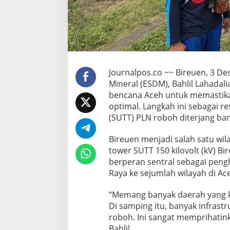
n
d
i
a
c
e
h
Journalpos.co ~~ Bireuen, 3 D
Mineral (ESDM), Bahlil Lahadal
bencana Aceh untuk memastikan
optimal. Langkah ini sebagai r
(SUTT) PLN roboh diterjang ban
Bireuen menjadi salah satu wil
tower SUTT 150 kilovolt (kV) B
berperan sentral sebagai peng
Raya ke sejumlah wilayah di Ac
“Memang banyak daerah yang ke
Di samping itu, banyak infrastr
roboh. Ini sangat memprihatink
Bahlil.