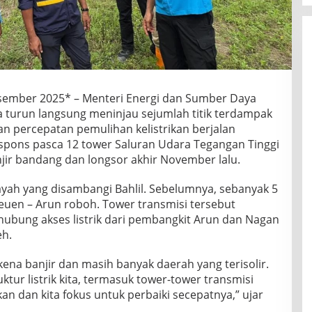
esember 2025* – Menteri Energi dan Sumber Daya
ia turun langsung meninjau sejumlah titik terdampak
 percepatan pemulihan kelistrikan berjalan
espons pasca 12 tower Saluran Udara Tegangan Tinggi
jir bandang dan longsor akhir November lalu.
ayah yang disambangi Bahlil. Sebelumnya, sebanyak 5
ireuen – Arun roboh. Tower transmisi tersebut
hubung akses listrik dari pembangkit Arun dan Nagan
eh.
na banjir dan masih banyak daerah yang terisolir.
uktur listrik kita, termasuk tower-tower transmisi
an dan kita fokus untuk perbaiki secepatnya,” ujar