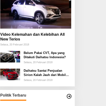
Video Kelemahan dan Kelebihan All
New Terios
Selasa, 20 Februari 2018
Belum Pakai CVT, Apa yang
Ditakuti Daihatsu Indonesia?
Selasa, 20 Februari 2018
Daihatsu Santai Penjualan
Sirion Kalah Jauh dari Mobil
LCGC
Selasa, 20 Februari 2018
Politik Terbaru