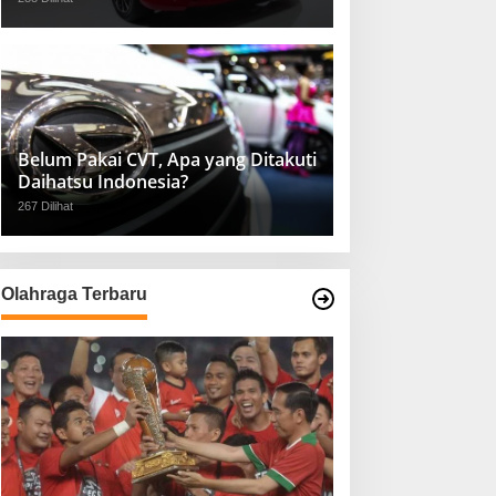
Belum Pakai CVT, Apa yang Ditakuti
Daihatsu Indonesia?
267 Dilihat
Olahraga Terbaru