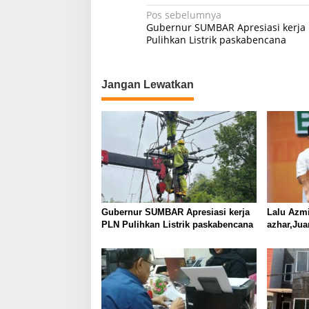
N
Pos sebelumnya
Gubernur SUMBAR Apresiasi kerja
a
Pulihkan Listrik paskabencana
v
i
Jangan Lewatkan
g
a
s
i
p
o
s
Gubernur SUMBAR Apresiasi kerja
Lalu Azmi
PLN Pulihkan Listrik paskabencana
azhar,Jua
ilmiah B