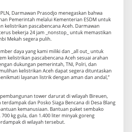
ma PLN, Darmawan Prasodjo menegaskan bahwa
ahan Pemerintah melalui Kementerian ESDM untuk
n kelistrikan pascabencana Aceh. Darmawan
 terus bekerja 24 jam _nonstop_ untuk memastikan
ambi Mekah segera pulih.
ber daya yang kami miliki dan _all out_ untuk
m kelistrikan pascabencana Aceh sesuai arahan
ngan dukungan pemerintah, TNI, Polri, dan
mulihan kelistrikan Aceh dapat segera dituntaskan
enikmati layanan listrik dengan aman dan andal,”
asi pembangunan tower darurat di wilayah Bireuen,
h terdampak dan Posko Siaga Bencana di Desa Blang
bantuan kemanusiaan. Bantuan paket sembako
 700 kg gula, dan 1.400 liter minyak goreng
erdampak di wilayah tersebut.