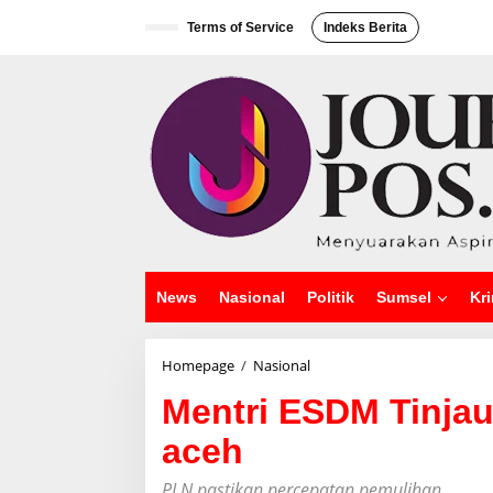
L
e
Terms of Service
Indeks Berita
w
a
t
i
k
e
k
o
n
t
e
n
News
Nasional
Politik
Sumsel
Kri
Homepage
/
Nasional
M
e
Mentri ESDM Tinjau
n
t
aceh
r
i
E
PLN pastikan percepatan pemulihan