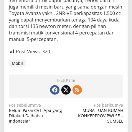
Sementara untuk dapur pacunya, Terios baru ini
juga memiliki mesin baru yang sama dengan mesin
Toyota Avanza yakni, 2NR-VE berkapasitas 1.500 cc
yang dapat menyemburkan tenaga 104 daya kuda
dan torsi 135 newton meter, dengan pilihan
transmisi matik konvensional 4-percepatan dan
manual 5-percepatan.
Post Views:
320
Mobil
Ikuti Kami
N
Pos sebelumnya
Pos berikutnya
Belum Pakai CVT, Apa yang
MUBA TUAN RUMAH
a
Ditakuti Daihatsu
KONKERPROV PWI SE –
Indonesia?
SUMSEL
v
i