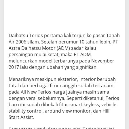
e
l
e
b
i
h
a
Daihatsu Terios pertama kali terjun ke pasar Tanah
n
Air 2006 silam. Setelah berumur 10 tahun lebih, PT
A
Astra Daihatsu Motor (ADM) sadar kalau
l
persaingan mulai ketat, maka PT ADM
l
N
meluncurkan model terbarunya pada November
e
2017 lalu dengan ubahan yang signifikan.
w
T
Menariknya meskipun eksterior, interior berubah
e
total dan berbagai fitur canggih sudah tertanam
r
i
pada All New Terios harga jualnya masih sama
o
dengan versi sebelumnya. Seperti diketahui, Terios
s
baru ini sudah dibekali fitur smart keyless, vehicle
stability control, around view monitor, dan Hill
Start Assist.