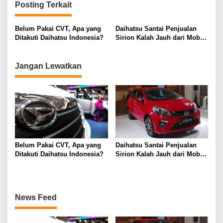
Posting Terkait
g
a
Belum Pakai CVT, Apa yang
Daihatsu Santai Penjualan
s
Ditakuti Daihatsu Indonesia?
Sirion Kalah Jauh dari Mobil
LCGC
i
p
Jangan Lewatkan
o
s
Belum Pakai CVT, Apa yang
Daihatsu Santai Penjualan
Ditakuti Daihatsu Indonesia?
Sirion Kalah Jauh dari Mobil
LCGC
News Feed