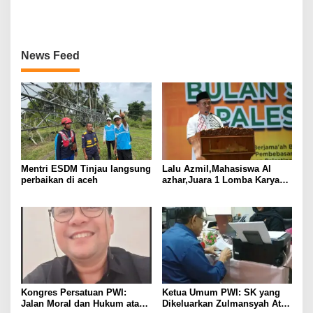
Abadi Utama Gugat PT.
375 MAHASISWA DAN GURU
Paramount Bed Indonesia ke
HONORER
PN. Cikarang
News Feed
Mentri ESDM Tinjau langsung
Lalu Azmil,Mahasiswa Al
perbaikan di aceh
azhar,Juara 1 Lomba Karya
Tulis ilmiah BSP 2025
Kongres Persatuan PWI:
Ketua Umum PWI: SK yang
Jalan Moral dan Hukum atau
Dikeluarkan Zulmansyah Atas