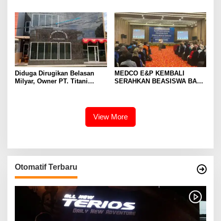
Jalan KEBLINGER?
Nama PWI Tidak Sah
Diduga Dirugikan Belasan
MEDCO E&P KEMBALI
Milyar, Owner PT. Titani
SERAHKAN BEASISWA BAGI
Abadi Utama Gugat PT.
375 MAHASISWA DAN GURU
Paramount Bed Indonesia ke
HONORER
PN. Cikarang
View More
Otomatif Terbaru