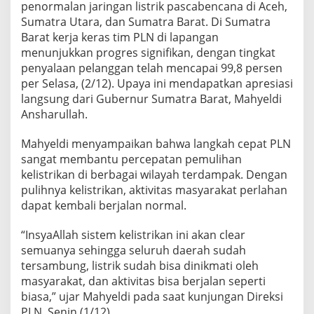
penormalan jaringan listrik pascabencana di Aceh,
r
i
Sumatra Utara, dan Sumatra Barat. Di Sumatra
k
Barat kerja keras tim PLN di lapangan
p
menunjukkan progres signifikan, dengan tingkat
a
penyalaan pelanggan telah mencapai 99,8 persen
s
per Selasa, (2/12). Upaya ini mendapatkan apresiasi
k
a
langsung dari Gubernur Sumatra Barat, Mahyeldi
b
Ansharullah.
e
n
Mahyeldi menyampaikan bahwa langkah cepat PLN
c
sangat membantu percepatan pemulihan
a
n
kelistrikan di berbagai wilayah terdampak. Dengan
a
pulihnya kelistrikan, aktivitas masyarakat perlahan
dapat kembali berjalan normal.
“InsyaAllah sistem kelistrikan ini akan clear
semuanya sehingga seluruh daerah sudah
tersambung, listrik sudah bisa dinikmati oleh
masyarakat, dan aktivitas bisa berjalan seperti
biasa,” ujar Mahyeldi pada saat kunjungan Direksi
PLN, Senin (1/12).