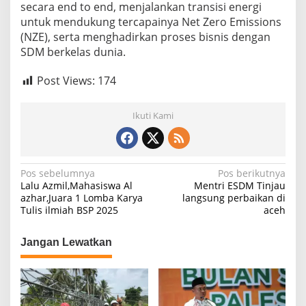
secara end to end, menjalankan transisi energi
untuk mendukung tercapainya Net Zero Emissions
(NZE), serta menghadirkan proses bisnis dengan
SDM berkelas dunia.
Post Views:
174
Ikuti Kami
N
Pos sebelumnya
Pos berikutnya
Lalu Azmil,Mahasiswa Al
Mentri ESDM Tinjau
a
azhar,Juara 1 Lomba Karya
langsung perbaikan di
Tulis ilmiah BSP 2025
aceh
v
i
Jangan Lewatkan
g
a
s