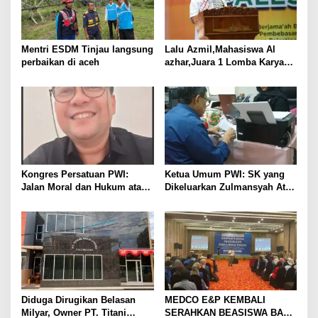
i
p
o
Mentri ESDM Tinjau langsung
Lalu Azmil,Mahasiswa Al
s
perbaikan di aceh
azhar,Juara 1 Lomba Karya
Tulis ilmiah BSP 2025
Kongres Persatuan PWI:
Ketua Umum PWI: SK yang
Jalan Moral dan Hukum atau
Dikeluarkan Zulmansyah Atas
Jalan KEBLINGER?
Nama PWI Tidak Sah
Diduga Dirugikan Belasan
MEDCO E&P KEMBALI
Milyar, Owner PT. Titani
SERAHKAN BEASISWA BAGI