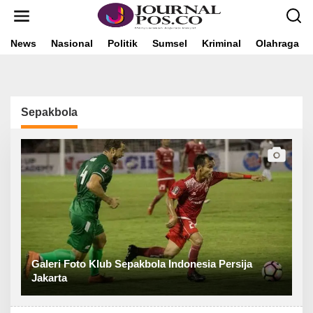
L
e
w
a
News
Nasional
Politik
Sumsel
Kriminal
Olahraga
t
i
k
e
k
Sepakbola
o
n
t
e
n
Galeri Foto Klub Sepakbola Indonesia Persija
Jakarta