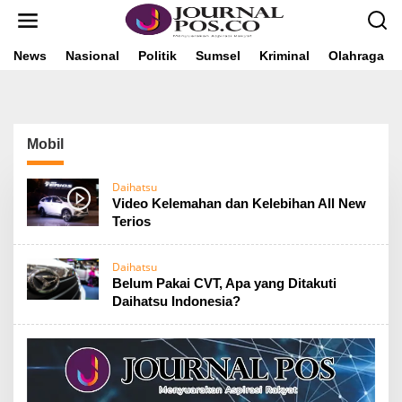
L
e
w
a
News
Nasional
Politik
Sumsel
Kriminal
Olahraga
t
i
k
e
k
Mobil
o
n
t
Daihatsu
e
Video Kelemahan dan Kelebihan All New
n
Terios
Daihatsu
Belum Pakai CVT, Apa yang Ditakuti
Daihatsu Indonesia?