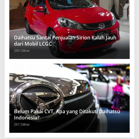
Daihatsu Santai Penjualan Sirion Kalah Jauh
dari Mobil LCGC
289 Dilihat
Belum Pakai CVT, Apa yang Ditakuti Daihatsu
Indonesia?
267 Dilihat