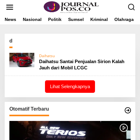
L
e
w
a
News
Nasional
Politik
Sumsel
Kriminal
Olahraga
t
i
k
d
e
k
o
Daihatsu
n
Daihatsu Santai Penjualan Sirion Kalah
t
Jauh dari Mobil LCGC
e
n
Lihat Selengkapnya
Otomatif Terbaru