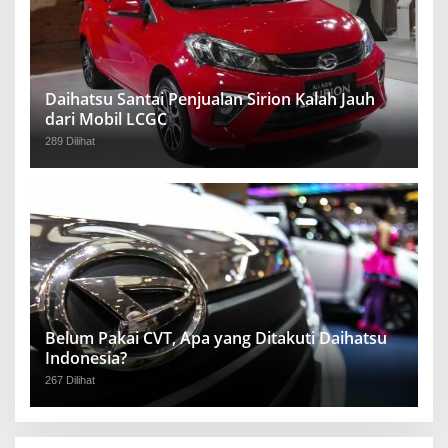
Daihatsu Santai Penjualan Sirion Kalah Jauh
dari Mobil LCGC
289 Dilihat
Belum Pakai CVT, Apa yang Ditakuti Daihatsu
Indonesia?
267 Dilihat