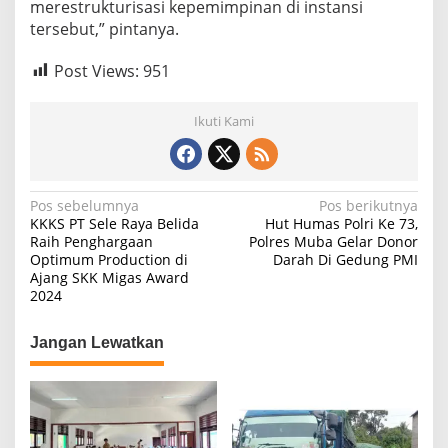
merestrukturisasi kepemimpinan di instansi
tersebut,” pintanya.
Post Views:
951
Ikuti Kami
N
Pos sebelumnya
Pos berikutnya
KKKS PT Sele Raya Belida
Hut Humas Polri Ke 73,
a
Raih Penghargaan
Polres Muba Gelar Donor
Optimum Production di
Darah Di Gedung PMI
v
Ajang SKK Migas Award
i
2024
g
Jangan Lewatkan
a
s
i
p