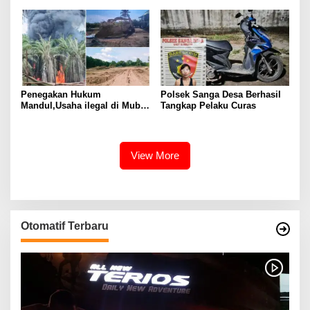
JADI TERSANGKA: KORBAN
ke-XV Sumatera Selatan
DITEMUKAN DALAM KARUNG
Tahun 2025
DI SAWAH
Penegakan Hukum
Polsek Sanga Desa Berhasil
Mandul,Usaha ilegal di Muba
Tangkap Pelaku Curas
Kian Menjamur
View More
Otomatif Terbaru