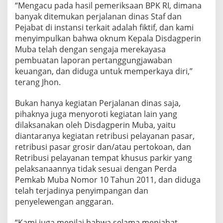
“Mengacu pada hasil pemeriksaan BPK RI, dimana
i
p
banyak ditemukan perjalanan dinas Staf dan
e
Pejabat di instansi terkait adalah fiktif, dan kami
r
menyimpulkan bahwa oknum Kepala Disdagperin
i
Muba telah dengan sengaja merekayasa
k
s
pembuatan laporan pertanggungjawaban
a
keuangan, dan diduga untuk memperkaya diri,”
terang Jhon.
Bukan hanya kegiatan Perjalanan dinas saja,
pihaknya juga menyoroti kegiatan lain yang
dilaksanakan oleh Disdagperin Muba, yaitu
diantaranya kegiatan retribusi pelayanan pasar,
retribusi pasar grosir dan/atau pertokoan, dan
Retribusi pelayanan tempat khusus parkir yang
pelaksanaannya tidak sesuai dengan Perda
Pemkab Muba Nomor 10 Tahun 2011, dan diduga
telah terjadinya penyimpangan dan
penyelewengan anggaran.
“Kami juga menilai bahwa selama menjabat