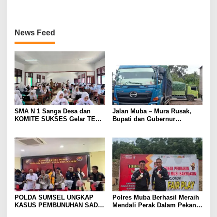
News Feed
SMA N 1 Sanga Desa dan
Jalan Muba – Mura Rusak,
KOMITE SUKSES Gelar TES
Bupati dan Gubernur
Kompetensi Akademik (TKA)
Disalahkan Rakyat. Mobil
tronton Batu Bara Lahat ,
Jakarta Lewat Muba
POLDA SUMSEL UNGKAP
Polres Muba Berhasil Meraih
KASUS PEMBUNUHAN SADIS
Mendali Perak Dalam Pekan
DI MUBA, AYAH DAN ANAK
Olahraga Provinsi (Porprov)