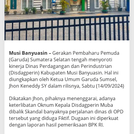
i
s
d
a
g
p
e
r
i
n
Musi Banyuasin –
Gerakan Pembaharu Pemuda
M
(Garuda) Sumatera Selatan tengah menyoroti
u
kinerja Dinas Perdagangan dan Perindustrian
b
(Disdagperin) Kabupaten Musi Banyuasin. Hal ini
a
D
diungkapkan oleh Ketua Umum Garuda Sumsel,
i
Jhon Keneddy SY dalam rilisnya, Sabtu (14/09/2024)
c
o
Dikatakan Jhon, pihaknya menenggarai, adanya
p
keterlibatan Oknum Kepala Disdagperin Muba
o
t
dibalik Skandal banyaknya perjalanan dinas di OPD
d
tersebut yang diduga Fiktif. Dugaan ini diperkuat
a
dengan laporan hasil pemeriksaan BPK RI.
n
D