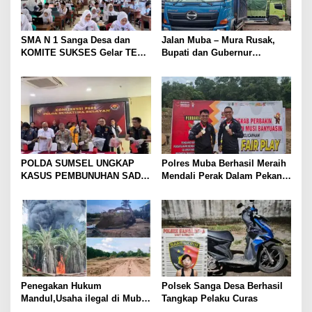
o
s
SMA N 1 Sanga Desa dan
Jalan Muba – Mura Rusak,
KOMITE SUKSES Gelar TES
Bupati dan Gubernur
Kompetensi Akademik (TKA)
Disalahkan Rakyat. Mobil
tronton Batu Bara Lahat ,
Jakarta Lewat Muba
POLDA SUMSEL UNGKAP
Polres Muba Berhasil Meraih
KASUS PEMBUNUHAN SADIS
Mendali Perak Dalam Pekan
DI MUBA, AYAH DAN ANAK
Olahraga Provinsi (Porprov)
JADI TERSANGKA: KORBAN
ke-XV Sumatera Selatan
DITEMUKAN DALAM KARUNG
Tahun 2025
DI SAWAH
Penegakan Hukum
Polsek Sanga Desa Berhasil
Mandul,Usaha ilegal di Muba
Tangkap Pelaku Curas
Kian Menjamur