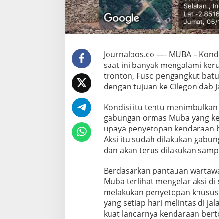
i
l
t
r
o
n
Journalpos.co —- MUBA – Kondi
t
saat ini banyak mengalami keru
o
tronton, Fuso pengangkut batu
n
dengan tujuan ke Cilegon dab J
B
a
t
Kondisi itu tentu menimbulkan 
u
gabungan ormas Muba yang ke
B
upaya penyetopan kendaraan b
a
Aksi itu sudah dilakukan gabu
r
a
dan akan terus dilakukan samp
L
a
Berdasarkan pantauan wartawa
h
Muba terlihat mengelar aksi d
a
melakukan penyetopan khusus 
t
,
yang setiap hari melintas di ja
J
kuat lancarnya kendaraan bert
a