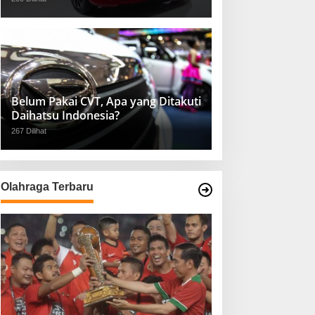
Belum Pakai CVT, Apa yang Ditakuti
Daihatsu Indonesia?
267 Dilihat
Olahraga Terbaru