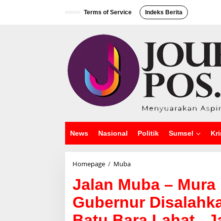
L
e
Terms of Service
Indeks Berita
w
a
t
i
k
e
k
o
n
t
e
n
News
Nasional
Politik
Sumsel
Kri
Homepage
/
Muba
J
a
Jalan Muba – Mura 
l
a
Gubernur Disalahka
n
M
Batu Bara Lahat , 
u