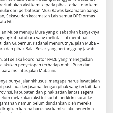
itahukan aksi kami kepada pihak terkait dan kami
i mulai dari perbatasan Musi Rawas kecamatan Sanga
an, Sekayu dan kecamatan Lais semua DPD ormas
ta Fitri.
 Jalan Muba menuju Mura yang disebabkan banyaknya
ngangkut batubara yang melintas ini membuat
i dan Gubernur. Padahal menurutnya, jalan Muba –
gara dan pihak Balai Besar yang bertanggung jawab.
, SH selaku koordinator FM2B yang menegaskan
 melakukan penyetopan terhadap mobil Puso dan
bara melintas jalan Muba ini.
snya punya jalannkhusus, mengapa harus lewat jalan
i pasti ada kerjasama dengan pihak yang terkait dan
vinsi, kabupaten dan pihak satian lantas segera
elum melakukan aksi ini sudah berkirim surat ke
engamanan namun belum diindahkan oleh mereka,
 dirugikan karena harusnya kami selaku penerima