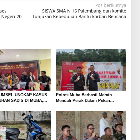
Pos berikutnya
ses
SISWA SMA N 16 Palembang dan komite
 Negeri 20
Tunjukan Kepedulian Bantu korban Bencana
UMSEL UNGKAP KASUS
Polres Muba Berhasil Meraih
HAN SADIS DI MUBA,
Mendali Perak Dalam Pekan
N ANAK JADI
Olahraga Provinsi (Porprov) ke-XV
KA: KORBAN
Sumatera Selatan Tahun 2025
AN DALAM KARUNG DI