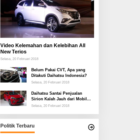
Video Kelemahan dan Kelebihan All
New Terios
Selasa, 20 Februari 2018
Belum Pakai CVT, Apa yang
Ditakuti Daihatsu Indonesia?
Selasa, 20 Februari 2018
Daihatsu Santai Penjualan
Sirion Kalah Jauh dari Mobil
LCGC
Selasa, 20 Februari 2018
Politik Terbaru