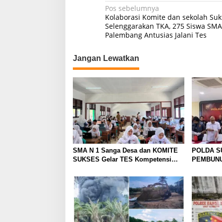
N
Pos sebelumnya
Kolaborasi Komite dan sekolah Suk
a
Selenggarakan TKA, 275 Siswa SMA
Palembang Antusias Jalani Tes
v
i
Jangan Lewatkan
g
a
s
i
p
o
s
SMA N 1 Sanga Desa dan KOMITE
POLDA S
SUKSES Gelar TES Kompetensi
PEMBUNU
Akademik (TKA)
AYAH DA
TERSANG
DITEMUK
SAWAH