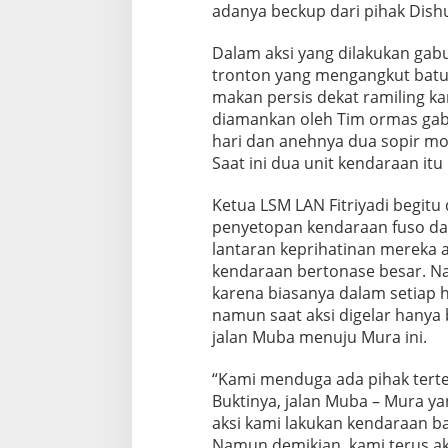
adanya beckup dari pihak Dish
k
a
Dalam aksi yang dilakukan gab
r
t
tronton yang mengangkut batu 
a
makan persis dekat ramiling ka
L
diamankan oleh Tim ormas gabu
e
hari dan anehnya dua sopir mo
w
a
Saat ini dua unit kendaraan it
t
M
Ketua LSM LAN Fitriyadi begitu
u
penyetopan kendaraan fuso dan
b
lantaran keprihatinan mereka at
a
kendaraan bertonase besar. Na
karena biasanya dalam setiap h
namun saat aksi digelar hanya 
jalan Muba menuju Mura ini.
“Kami menduga ada pihak terte
Buktinya, jalan Muba – Mura yan
aksi kami lakukan kendaraan ba
Namun demikian, kami terus ak