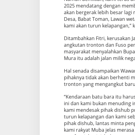
2025 mendatang dengan member
akan bergerak lebih besar lag
Desa, Babat Toman, Lawan wet
kami akan turun kelapangan,” ka
Ditambahkan Fitri, kerusakan
angkutan tronton dan Fuso pe
masyarakat menyalahkan Bupat
Mura itu adalah jalan milik ne
Hal senada disampaikan Wawan
pihaknya tidak akan berhenti
tronton yang mengangkut baru 
“Kendaraan batu bara itu haru
ini dan kami bukan menuding in
kami mendesak pihak dishub pro
turun kelapangan dan kami seb
pihak dishub, lantas minta p
kami rakyat Muba jelas merasa