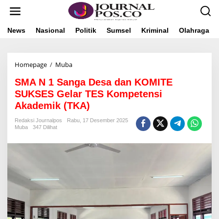
L
e
w
a
News
Nasional
Politik
Sumsel
Kriminal
Olahraga
t
i
k
Homepage
/
Muba
S
e
M
k
SMA N 1 Sanga Desa dan KOMITE
A
o
N
n
SUKSES Gelar TES Kompetensi
1
t
Akademik (TKA)
S
e
a
n
Redaksi Journalpos
Rabu, 17 Desember 2025
n
Muba
347 Dilihat
g
a
D
e
s
a
d
a
n
K