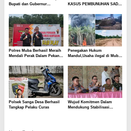
Bupati dan Gubernur
KASUS PEMBUNUHAN SADIS
Disalahkan Rakyat. Mobil
DI MUBA, AYAH DAN ANAK
tronton Batu Bara Lahat ,
JADI TERSANGKA: KORBAN
Jakarta Lewat Muba
DITEMUKAN DALAM KARUNG
DI SAWAH
Polres Muba Berhasil Meraih
Penegakan Hukum
Mendali Perak Dalam Pekan
Mandul,Usaha ilegal di Muba
Olahraga Provinsi (Porprov)
Kian Menjamur
ke-XV Sumatera Selatan
Tahun 2025
Polsek Sanga Desa Berhasil
Wujud Komitmen Dalam
Tangkap Pelaku Curas
Mendukung Stabilisasi
Pangan, Polsek Sanga Desa
Lakukan GPM