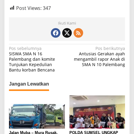
Post Views:
347
Ikuti Kami
N
Pos sebelumnya
Pos berikutnya
SISWA SMA N 16
Antusias Gerakan ayah
a
Palembang dan komite
mengambil rapor Anak di
Tunjukan Kepedulian
SMA N 10 Palembang
v
Bantu korban Bencana
i
g
Jangan Lewatkan
a
s
i
p
o
s
Jalan Muba – Mura Rusak,
POLDA SUMSEL UNGKAP