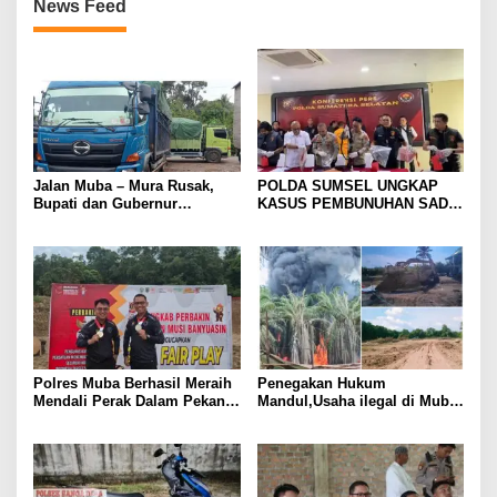
News Feed
Jalan Muba – Mura Rusak,
POLDA SUMSEL UNGKAP
Bupati dan Gubernur
KASUS PEMBUNUHAN SADIS
Disalahkan Rakyat. Mobil
DI MUBA, AYAH DAN ANAK
tronton Batu Bara Lahat ,
JADI TERSANGKA: KORBAN
Jakarta Lewat Muba
DITEMUKAN DALAM KARUNG
DI SAWAH
Polres Muba Berhasil Meraih
Penegakan Hukum
Mendali Perak Dalam Pekan
Mandul,Usaha ilegal di Muba
Olahraga Provinsi (Porprov)
Kian Menjamur
ke-XV Sumatera Selatan
Tahun 2025