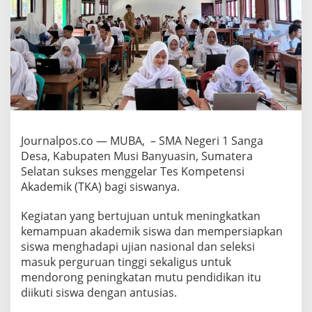
O
M
I
T
E
S
U
K
S
E
S
Journalpos.co — MUBA, – SMA Negeri 1 Sanga
G
Desa, Kabupaten Musi Banyuasin, Sumatera
e
l
Selatan sukses menggelar Tes Kompetensi
a
Akademik (TKA) bagi siswanya.
r
T
Kegiatan yang bertujuan untuk meningkatkan
E
kemampuan akademik siswa dan mempersiapkan
S
K
siswa menghadapi ujian nasional dan seleksi
o
masuk perguruan tinggi sekaligus untuk
m
mendorong peningkatan mutu pendidikan itu
p
diikuti siswa dengan antusias.
e
t