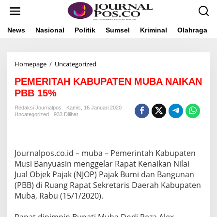
L
e
w
a
News
Nasional
Politik
Sumsel
Kriminal
Olahraga
t
i
k
Homepage
/
Uncategorized
P
e
E
k
PEMERITAH KABUPATEN MUBA NAIKAN
M
o
E
n
PBB 15%
R
t
I
e
Redaksi Journalpos
Kamis, 16 Januari 2020
Uncategorized
933 Dilihat
T
n
A
H
K
A
Journalpos.co.id – muba – Pemerintah Kabupaten
B
Musi Banyuasin menggelar Rapat Kenaikan Nilai
U
Jual Objek Pajak (NJOP) Pajak Bumi dan Bangunan
P
(PBB) di Ruang Rapat Sekretaris Daerah Kabupaten
A
Muba, Rabu (15/1/2020).
T
E
N