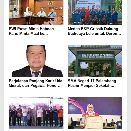
PWI Pusat Minta Hotman
Medco E&P Grissik Dukung
Paris Minta Maaf ke
Budidaya Lele untuk Dorong
Wartawan, Tegaskan Martabat
Kemandirian Ekonomi
Pers Harus Dihormati
Masyarakat
Perjalanan Panjang Karir Uda
SMA Negeri 17 Palembang
Misral, dari Pegawai Honorer
Resmi Menjadi Sekolah
Hingga Mencapai Puncak
Model PM-KKA
Karir Jabatan Struktural
Eselon III