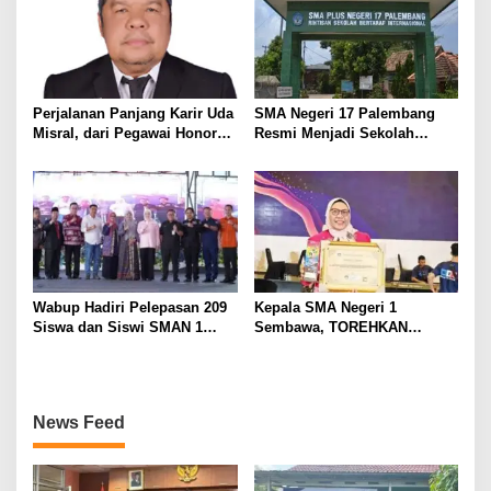
Perjalanan Panjang Karir Uda
SMA Negeri 17 Palembang
Misral, dari Pegawai Honorer
Resmi Menjadi Sekolah
Hingga Mencapai Puncak
Model PM-KKA
Karir Jabatan Struktural
Eselon III
Wabup Hadiri Pelepasan 209
Kepala SMA Negeri 1
Siswa dan Siswi SMAN 1
Sembawa, TOREHKAN
Banyuasin III
BERBAGAI PENGHARGAAN
MEMBANGGAKAN Berkat
Inovasinya
News Feed