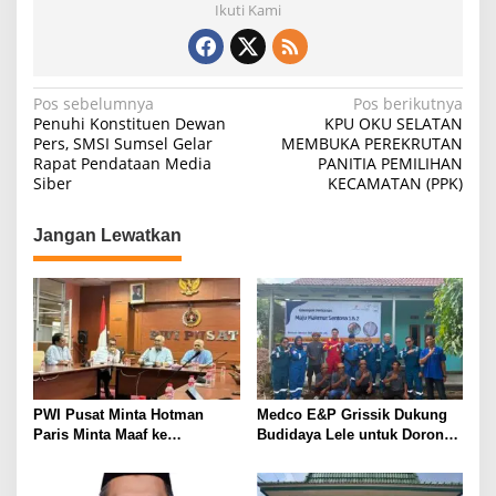
Ikuti Kami
N
Pos sebelumnya
Pos berikutnya
Penuhi Konstituen Dewan
KPU OKU SELATAN
a
Pers, SMSI Sumsel Gelar
MEMBUKA PEREKRUTAN
Rapat Pendataan Media
PANITIA PEMILIHAN
v
Siber
KECAMATAN (PPK)
i
g
Jangan Lewatkan
a
s
i
p
o
s
PWI Pusat Minta Hotman
Medco E&P Grissik Dukung
Paris Minta Maaf ke
Budidaya Lele untuk Dorong
Wartawan, Tegaskan Martabat
Kemandirian Ekonomi
Pers Harus Dihormati
Masyarakat