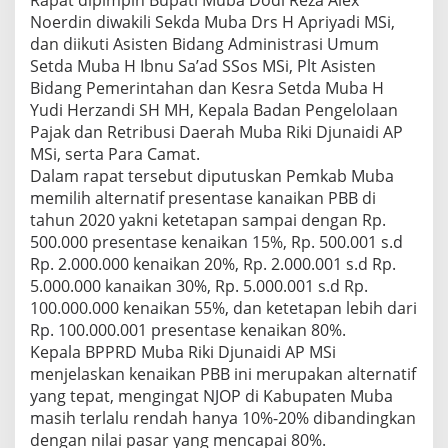
Rapat dipimpin Bupati Muba Dodi Reza Alex
M
Noerdin diwakili Sekda Muba Drs H Apriyadi MSi,
U
dan diikuti Asisten Bidang Administrasi Umum
B
A
Setda Muba H Ibnu Sa’ad SSos MSi, Plt Asisten
N
Bidang Pemerintahan dan Kesra Setda Muba H
A
Yudi Herzandi SH MH, Kepala Badan Pengelolaan
I
Pajak dan Retribusi Daerah Muba Riki Djunaidi AP
K
MSi, serta Para Camat.
A
N
Dalam rapat tersebut diputuskan Pemkab Muba
P
memilih alternatif presentase kanaikan PBB di
B
tahun 2020 yakni ketetapan sampai dengan Rp.
B
500.000 presentase kenaikan 15%, Rp. 500.001 s.d
1
5
Rp. 2.000.000 kenaikan 20%, Rp. 2.000.001 s.d Rp.
%
5.000.000 kanaikan 30%, Rp. 5.000.001 s.d Rp.
100.000.000 kenaikan 55%, dan ketetapan lebih dari
Rp. 100.000.001 presentase kenaikan 80%.
Kepala BPPRD Muba Riki Djunaidi AP MSi
menjelaskan kenaikan PBB ini merupakan alternatif
yang tepat, mengingat NJOP di Kabupaten Muba
masih terlalu rendah hanya 10%-20% dibandingkan
dengan nilai pasar yang mencapai 80%.