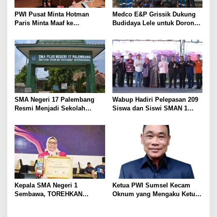
o
PWI Pusat Minta Hotman
Medco E&P Grissik Dukung
s
Paris Minta Maaf ke
Budidaya Lele untuk Dorong
Wartawan, Tegaskan Martabat
Kemandirian Ekonomi
Pers Harus Dihormati
Masyarakat
SMA Negeri 17 Palembang
Wabup Hadiri Pelepasan 209
Resmi Menjadi Sekolah
Siswa dan Siswi SMAN 1
Model PM-KKA
Banyuasin III
Kepala SMA Negeri 1
Ketua PWI Sumsel Kecam
Sembawa, TOREHKAN
Oknum yang Mengaku Ketua
BERBAGAI PENGHARGAAN
PWI
MEMBANGGAKAN Berkat