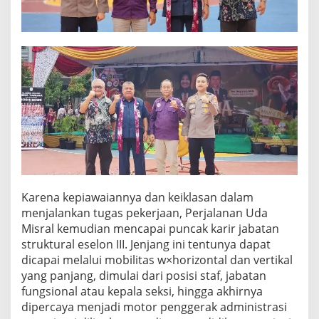
s
e
l
o
n
I
I
I
Karena kepiawaiannya dan keiklasan dalam
menjalankan tugas pekerjaan, Perjalanan Uda
Misral kemudian mencapai puncak karir jabatan
struktural eselon III. Jenjang ini tentunya dapat
dicapai melalui mobilitas w×horizontal dan vertikal
yang panjang, dimulai dari posisi staf, jabatan
fungsional atau kepala seksi, hingga akhirnya
dipercaya menjadi motor penggerak administrasi