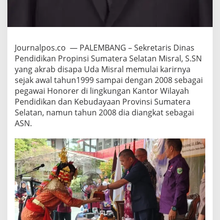
H
o
n
o
r
Journalpos.co — PALEMBANG – Sekretaris Dinas
e
Pendidikan Propinsi Sumatera Selatan Misral, S.SN
r
H
yang akrab disapa Uda Misral memulai karirnya
i
sejak awal tahun1999 sampai dengan 2008 sebagai
n
pegawai Honorer di lingkungan Kantor Wilayah
g
Pendidikan dan Kebudayaan Provinsi Sumatera
g
a
Selatan, namun tahun 2008 dia diangkat sebagai
M
ASN.
e
n
c
a
p
a
i
P
u
n
c