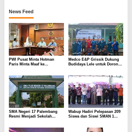
Inovasinya
News Feed
PWI Pusat Minta Hotman
Medco E&P Grissik Dukung
Paris Minta Maaf ke
Budidaya Lele untuk Dorong
Wartawan, Tegaskan Martabat
Kemandirian Ekonomi
Pers Harus Dihormati
Masyarakat
SMA Negeri 17 Palembang
Wabup Hadiri Pelepasan 209
Resmi Menjadi Sekolah
Siswa dan Siswi SMAN 1
Model PM-KKA
Banyuasin III