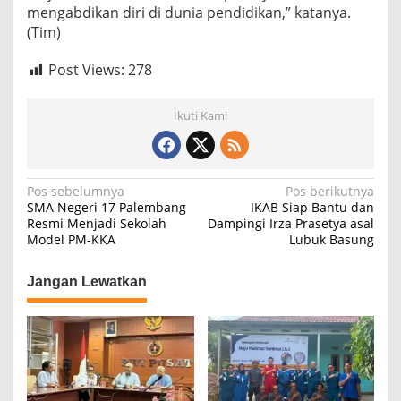
mengabdikan diri di dunia pendidikan,” katanya.
(Tim)
Post Views:
278
Ikuti Kami
N
Pos sebelumnya
Pos berikutnya
SMA Negeri 17 Palembang
IKAB Siap Bantu dan
a
Resmi Menjadi Sekolah
Dampingi Irza Prasetya asal
Model PM-KKA
Lubuk Basung
v
i
Jangan Lewatkan
g
a
s
i
p