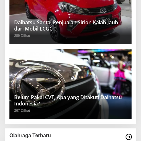
Daihatsu Santai Penjualan Sirion Kalah Jauh
dari Mobil LCGC
289 Dilihat
Belum Pakai CVT, Apa yang Ditakuti Daihatsu
Indonesia?
267 Dilihat
Olahraga Terbaru