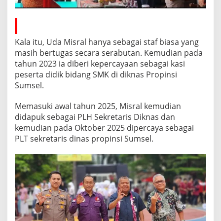
a
k
K
a
Kala itu, Uda Misral hanya sebagai staf biasa yang
r
i
masih bertugas secara serabutan. Kemudian pada
r
tahun 2023 ia diberi kepercayaan sebagai kasi
J
peserta didik bidang SMK di diknas Propinsi
a
Sumsel.
b
a
t
Memasuki awal tahun 2025, Misral kemudian
a
didapuk sebagai PLH Sekretaris Diknas dan
n
kemudian pada Oktober 2025 dipercaya sebagai
S
PLT sekretaris dinas propinsi Sumsel.
t
r
u
k
t
u
r
a
l
E