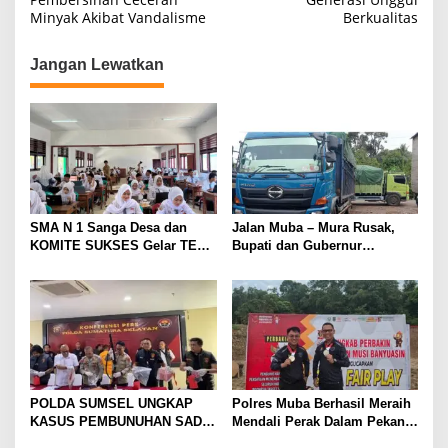
Minyak Akibat Vandalisme
Berkualitas
v
i
Jangan Lewatkan
g
a
s
i
p
o
SMA N 1 Sanga Desa dan
Jalan Muba – Mura Rusak,
s
KOMITE SUKSES Gelar TES
Bupati dan Gubernur
Kompetensi Akademik (TKA)
Disalahkan Rakyat. Mobil
tronton Batu Bara Lahat ,
Jakarta Lewat Muba
POLDA SUMSEL UNGKAP
Polres Muba Berhasil Meraih
KASUS PEMBUNUHAN SADIS
Mendali Perak Dalam Pekan
DI MUBA, AYAH DAN ANAK
Olahraga Provinsi (Porprov)