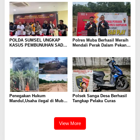
Jakarta Lewat Muba
POLDA SUMSEL UNGKAP
Polres Muba Berhasil Meraih
KASUS PEMBUNUHAN SADIS
Mendali Perak Dalam Pekan
DI MUBA, AYAH DAN ANAK
Olahraga Provinsi (Porprov)
JADI TERSANGKA: KORBAN
ke-XV Sumatera Selatan
DITEMUKAN DALAM KARUNG
Tahun 2025
DI SAWAH
Penegakan Hukum
Polsek Sanga Desa Berhasil
Mandul,Usaha ilegal di Muba
Tangkap Pelaku Curas
Kian Menjamur
View More