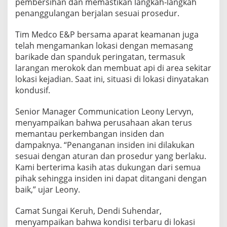
pembersihan dan memastikan langkah-langkah
c
penanggulangan berjalan sesuai prosedur.
a
-
I
Tim Medco E&P bersama aparat keamanan juga
n
telah mengamankan lokasi dengan memasang
s
barikade dan spanduk peringatan, termasuk
i
larangan merokok dan membuat api di area sekitar
d
e
lokasi kejadian. Saat ini, situasi di lokasi dinyatakan
n
kondusif.
A
k
Senior Manager Communication Leony Lervyn,
i
menyampaikan bahwa perusahaan akan terus
b
a
memantau perkembangan insiden dan
t
dampaknya. “Penanganan insiden ini dilakukan
V
sesuai dengan aturan dan prosedur yang berlaku.
a
Kami berterima kasih atas dukungan dari semua
n
pihak sehingga insiden ini dapat ditangani dengan
d
a
baik,” ujar Leony.
l
i
Camat Sungai Keruh, Dendi Suhendar,
s
menyampaikan bahwa kondisi terbaru di lokasi
m