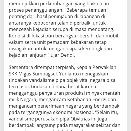
menunjukkan perkembangan yang baik dalam
e
P
proses penanggulangan. “Beberapa temuan
i
penting dari hasil peninjauan di lapangan di
p
antaranya kebocoran telah diperbaiki untuk
a
mencegah kejadian serupa di masa mendatang.
M
i
Kondisi di lokasi pun berangsur bersih, dan mobil
n
vakum serta unit pemadam kebakaran tetap
y
disiagakan untuk mengantisipasi kemungkinan
a
kejadian lanjutan,” ujar Dendi.
k
Sementara ditempat terpisah, Kepala Perwakilan
SKK Migas Sumbagsel, Yunianto menegaskan
tindakan vandalisme pipa objek vital negara bisa
termasuk tindakan pidana berat karena
mengganggu penyaluran produksi minyak mentah
milik Negara, mengancam Ketahanan Energi dan.
mengancam penerimaan negara yang berdampak
pada terganggunya ekonomi Nasional. “Selain itu,
vandalisme perusakan pipa Obvitnas ini juga
berdampak langsung pada masyarakat sekitar dan