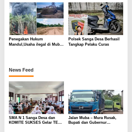
JADI TERSANGKA: KORBAN
ke-XV Sumatera Selatan
DITEMUKAN DALAM KARUNG
Tahun 2025
DI SAWAH
Penegakan Hukum
Polsek Sanga Desa Berhasil
Mandul,Usaha ilegal di Muba
Tangkap Pelaku Curas
Kian Menjamur
News Feed
SMA N 1 Sanga Desa dan
Jalan Muba – Mura Rusak,
KOMITE SUKSES Gelar TES
Bupati dan Gubernur
Kompetensi Akademik (TKA)
Disalahkan Rakyat. Mobil
tronton Batu Bara Lahat ,