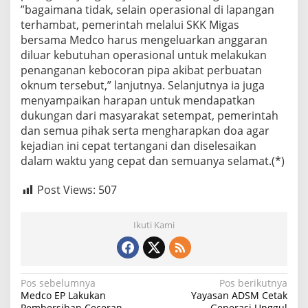
”bagaimana tidak, selain operasional di lapangan
terhambat, pemerintah melalui SKK Migas
bersama Medco harus mengeluarkan anggaran
diluar kebutuhan operasional untuk melakukan
penanganan kebocoran pipa akibat perbuatan
oknum tersebut,” lanjutnya. Selanjutnya ia juga
menyampaikan harapan untuk mendapatkan
dukungan dari masyarakat setempat, pemerintah
dan semua pihak serta mengharapkan doa agar
kejadian ini cepat tertangani dan diselesaikan
dalam waktu yang cepat dan semuanya selamat.(*)
Post Views:
507
Ikuti Kami
N
Pos sebelumnya
Pos berikutnya
Medco EP Lakukan
Yayasan ADSM Cetak
a
Pembersihan Ceceran
Generasi Unggul