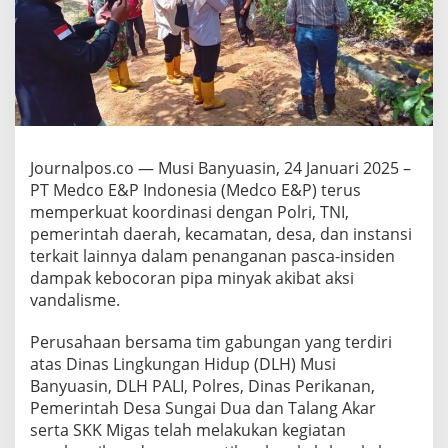
r
d
i
n
a
s
i
U
n
Journalpos.co — Musi Banyuasin, 24 Januari 2025 –
t
u
PT Medco E&P Indonesia (Medco E&P) terus
k
memperkuat koordinasi dengan Polri, TNI,
P
pemerintah daerah, kecamatan, desa, dan instansi
e
terkait lainnya dalam penanganan pasca-insiden
n
dampak kebocoran pipa minyak akibat aksi
a
n
vandalisme.
g
a
Perusahaan bersama tim gabungan yang terdiri
n
atas Dinas Lingkungan Hidup (DLH) Musi
a
Banyuasin, DLH PALI, Polres, Dinas Perikanan,
n
P
Pemerintah Desa Sungai Dua dan Talang Akar
a
serta SKK Migas telah melakukan kegiatan
s