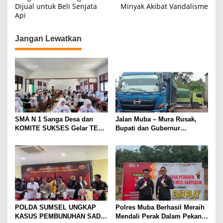
Dijual untuk Beli Senjata
Minyak Akibat Vandalisme
v
Api
i
g
Jangan Lewatkan
a
s
i
p
o
s
SMA N 1 Sanga Desa dan
Jalan Muba – Mura Rusak,
KOMITE SUKSES Gelar TES
Bupati dan Gubernur
Kompetensi Akademik (TKA)
Disalahkan Rakyat. Mobil
tronton Batu Bara Lahat ,
Jakarta Lewat Muba
POLDA SUMSEL UNGKAP
Polres Muba Berhasil Meraih
KASUS PEMBUNUHAN SADIS
Mendali Perak Dalam Pekan