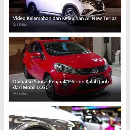
Video Kelemahan dan Kelebihan All New Terios
316 Dilihat
Daihatsu Santai Penjualan Sirion Kalah Jauh
dari Mobil LCGC
288 Dilihat