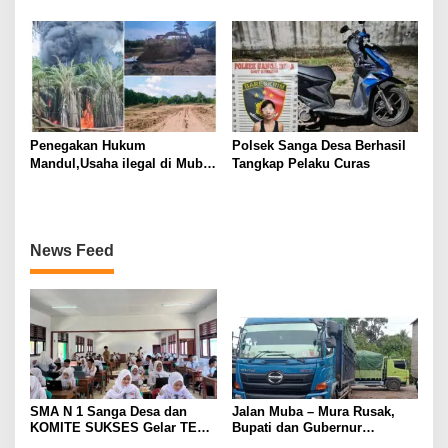
DI MUBA, AYAH DAN ANAK
Olahraga Provinsi (Porprov)
JADI TERSANGKA: KORBAN
ke-XV Sumatera Selatan
DITEMUKAN DALAM KARUNG
Tahun 2025
DI SAWAH
Penegakan Hukum
Polsek Sanga Desa Berhasil
Mandul,Usaha ilegal di Muba
Tangkap Pelaku Curas
Kian Menjamur
News Feed
SMA N 1 Sanga Desa dan
Jalan Muba – Mura Rusak,
KOMITE SUKSES Gelar TES
Bupati dan Gubernur
Kompetensi Akademik (TKA)
Disalahkan Rakyat. Mobil