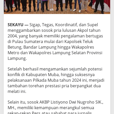
D
u
l
u
P
SEKAYU —
Sigap, Tegas, Koordinatif, dan Supel
e
r
menggambarkan sosok pria lulusan Akpol tahun
s
2004, yang banyak memiliki pengalaman bertugas
'
di Pulau Sumatera mulai dari Kapolsek Teluk
S
Betung, Bandar Lampung hingga Wakapolres
a
Metro dan Wakapolres Lampung Selatan Provinsi
h
a
Lampung.
b
a
Setelah berhasil mengamankan sejumlah potensi
t
konflik di Kabupaten Muba, hingga suksesnya
S
pelaksanaan Pilkada Muba tahun 2024 ini, menjadi
a
y
tambahan torehan prestasi pria berpangkat dua
a
melati ini.
'
Selain itu, sosok AKBP Listiyono Dwi Nugroho SIK.,
MH., memiliki kemampuan merangkul semua
rekan-rekan Pers atau sahabat para jurnalis,