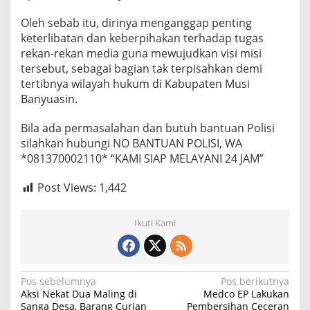
Oleh sebab itu, dirinya menganggap penting
keterlibatan dan keberpihakan terhadap tugas
rekan-rekan media guna mewujudkan visi misi
tersebut, sebagai bagian tak terpisahkan demi
tertibnya wilayah hukum di Kabupaten Musi
Banyuasin.
Bila ada permasalahan dan butuh bantuan Polisi
silahkan hubungi NO BANTUAN POLISI, WA
*081370002110* “KAMI SIAP MELAYANI 24 JAM”
Post Views:
1,442
Ikuti Kami
N
Pos sebelumnya
Pos berikutnya
Aksi Nekat Dua Maling di
Medco EP Lakukan
a
Sanga Desa, Barang Curian
Pembersihan Ceceran