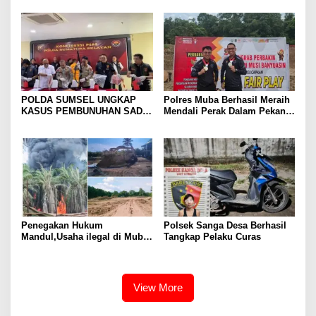
tronton Batu Bara Lahat ,
Jakarta Lewat Muba
POLDA SUMSEL UNGKAP
Polres Muba Berhasil Meraih
KASUS PEMBUNUHAN SADIS
Mendali Perak Dalam Pekan
DI MUBA, AYAH DAN ANAK
Olahraga Provinsi (Porprov)
JADI TERSANGKA: KORBAN
ke-XV Sumatera Selatan
DITEMUKAN DALAM KARUNG
Tahun 2025
DI SAWAH
Penegakan Hukum
Polsek Sanga Desa Berhasil
Mandul,Usaha ilegal di Muba
Tangkap Pelaku Curas
Kian Menjamur
View More