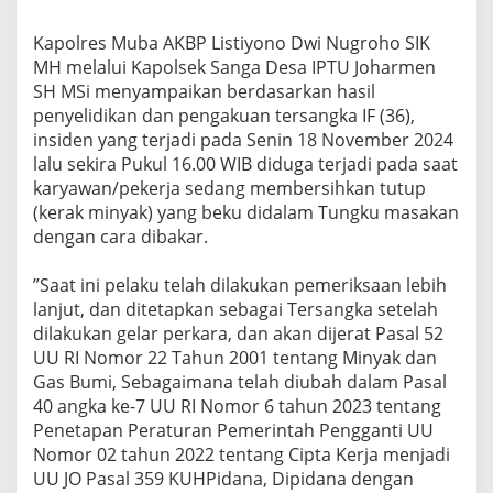
B
e
‎Kapolres Muba AKBP Listiyono Dwi Nugroho SIK
r
MH melalui Kapolsek Sanga Desa IPTU Joharmen
h
SH MSi menyampaikan berdasarkan hasil
a
s
penyelidikan dan pengakuan tersangka IF (36),
i
insiden yang terjadi pada Senin 18 November 2024
l
lalu sekira Pukul 16.00 WIB diduga terjadi pada saat
d
karyawan/pekerja sedang membersihkan tutup
i
A
(kerak minyak) yang beku didalam Tungku masakan
m
dengan cara dibakar.
a
n
‎”Saat ini pelaku telah dilakukan pemeriksaan lebih
k
lanjut, dan ditetapkan sebagai Tersangka setelah
a
n
dilakukan gelar perkara, dan akan dijerat Pasal 52
A
UU RI Nomor 22 Tahun 2001 tentang Minyak dan
p
Gas Bumi, Sebagaimana telah diubah dalam Pasal
a
40 angka ke-7 UU RI Nomor 6 tahun 2023 tentang
r
a
Penetapan Peraturan Pemerintah Pengganti UU
t
Nomor 02 tahun 2022 tentang Cipta Kerja menjadi
UU JO Pasal 359 KUHPidana, Dipidana dengan