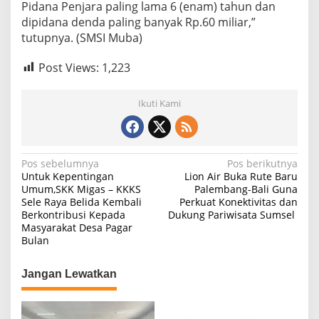
Pidana Penjara paling lama 6 (enam) tahun dan
dipidana denda paling banyak Rp.60 miliar,”
tutupnya. (SMSI Muba)
Post Views:
1,223
Ikuti Kami
N
Pos sebelumnya
Pos berikutnya
Untuk Kepentingan
Lion Air Buka Rute Baru
a
Umum,SKK Migas – KKKS
Palembang-Bali Guna
Sele Raya Belida Kembali
Perkuat Konektivitas dan
v
Berkontribusi Kepada
Dukung Pariwisata Sumsel
i
Masyarakat Desa Pagar
Bulan
g
a
Jangan Lewatkan
s
i