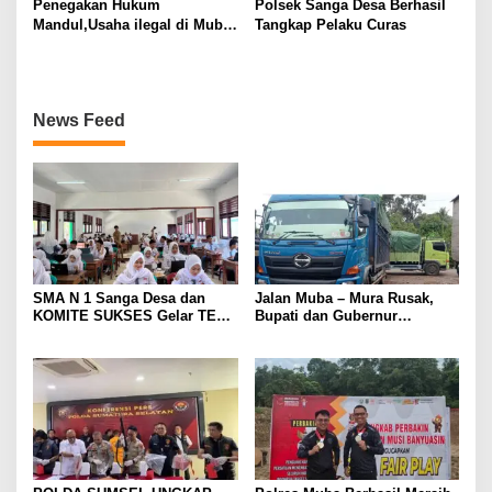
Penegakan Hukum
Polsek Sanga Desa Berhasil
Mandul,Usaha ilegal di Muba
Tangkap Pelaku Curas
Kian Menjamur
News Feed
SMA N 1 Sanga Desa dan
Jalan Muba – Mura Rusak,
KOMITE SUKSES Gelar TES
Bupati dan Gubernur
Kompetensi Akademik (TKA)
Disalahkan Rakyat. Mobil
tronton Batu Bara Lahat ,
Jakarta Lewat Muba