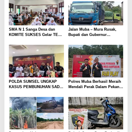
p
o
s
SMA N 1 Sanga Desa dan
Jalan Muba – Mura Rusak,
KOMITE SUKSES Gelar TES
Bupati dan Gubernur
Kompetensi Akademik (TKA)
Disalahkan Rakyat. Mobil
tronton Batu Bara Lahat ,
Jakarta Lewat Muba
POLDA SUMSEL UNGKAP
Polres Muba Berhasil Meraih
KASUS PEMBUNUHAN SADIS
Mendali Perak Dalam Pekan
DI MUBA, AYAH DAN ANAK
Olahraga Provinsi (Porprov)
JADI TERSANGKA: KORBAN
ke-XV Sumatera Selatan
DITEMUKAN DALAM KARUNG
Tahun 2025
DI SAWAH