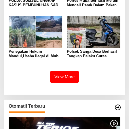
POLDA SUMSEL UNGKAP
Polres Muba Berhasil Meraih
KASUS PEMBUNUHAN SADIS
Mendali Perak Dalam Pekan
DI MUBA, AYAH DAN ANAK
Olahraga Provinsi (Porprov)
JADI TERSANGKA: KORBAN
ke-XV Sumatera Selatan
DITEMUKAN DALAM KARUNG
Tahun 2025
DI SAWAH
Penegakan Hukum
Polsek Sanga Desa Berhasil
Mandul,Usaha ilegal di Muba
Tangkap Pelaku Curas
Kian Menjamur
View More
Otomatif Terbaru