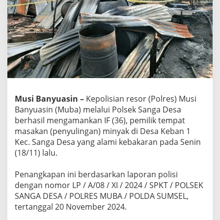
a
k
y
a
n
g
T
e
r
b
a
Musi Banyuasin –
Kepolisian resor (Polres) Musi
k
Banyuasin (Muba) melalui Polsek Sanga Desa
a
r
berhasil mengamankan IF (36), pemilik tempat
d
masakan (penyulingan) minyak di Desa Keban 1
i
Kec. Sanga Desa yang alami kebakaran pada Senin
D
(18/11) lalu.
e
s
a
‎Penangkapan ini berdasarkan laporan polisi
K
dengan nomor LP / A/08 / XI / 2024 / SPKT / POLSEK
e
SANGA DESA / POLRES MUBA / POLDA SUMSEL,
b
tertanggal 20 November 2024.
a
n