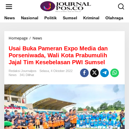
L
e
w
a
News
Nasional
Politik
Sumsel
Kriminal
Olahraga
t
i
k
Homepage
/
News
U
e
s
k
Usai Buka Pameran Expo Media dan
a
o
i
n
Porseniwada, Wali Kota Prabumulih
B
t
Jajal Tim Kesebelasan PWI Sumsel
u
e
k
n
Redaksi Journalpos
Selasa, 4 Oktober 2022
a
News
341 Dilihat
P
a
m
e
r
a
n
E
x
p