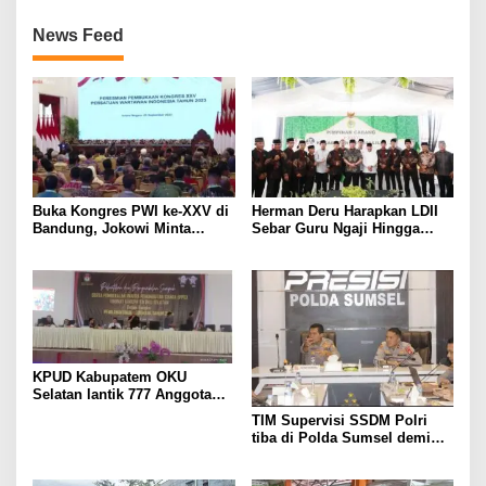
News Feed
Buka Kongres PWI ke-XXV di
Herman Deru Harapkan LDII
Bandung, Jokowi Minta
Sebar Guru Ngaji Hingga
Wartawan Patuhi Kode Etik
Pelosok Sumsel
KPUD Kabupatem OKU
Selatan lantik 777 Anggota
PPS
TIM Supervisi SSDM Polri
tiba di Polda Sumsel demi
meningkatkan mutu
pelaksanaan promosi jabatan