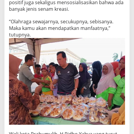
positif juga sekaligus mensosialisasikan bahwa ada
e
banyak jenis senam kreasi.
b
e
l
“Olahraga sewajarnya, secukupnya, sebisanya.
a
Maka kamu akan mendapatkan manfaatnya,”
s
tutupnya.
a
n
P
W
I
S
u
m
s
e
l
Wali kota Prabumulih, H Ridho Yahya yang turut