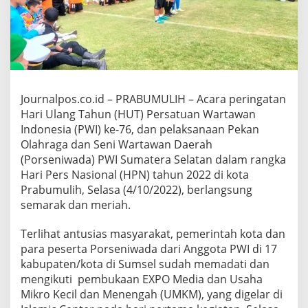
o
M
e
d
i
a
d
a
Journalpos.co.id – PRABUMULIH – Acara peringatan
n
Hari Ulang Tahun (HUT) Persatuan Wartawan
P
Indonesia (PWI) ke-76, dan pelaksanaan Pekan
o
r
Olahraga dan Seni Wartawan Daerah
s
(Porseniwada) PWI Sumatera Selatan dalam rangka
e
Hari Pers Nasional (HPN) tahun 2022 di kota
n
Prabumulih, Selasa (4/10/2022), berlangsung
i
semarak dan meriah.
w
a
d
Terlihat antusias masyarakat, pemerintah kota dan
a
para peserta Porseniwada dari Anggota PWI di 17
,
kabupaten/kota di Sumsel sudah memadati dan
W
mengikuti pembukaan EXPO Media dan Usaha
a
l
Mikro Kecil dan Menengah (UMKM), yang digelar di
i