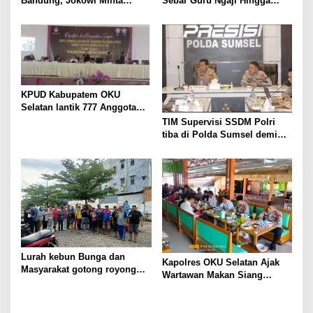
Bandung, Jokowi Minta
Sebar Guru Ngaji Hingga
Wartawan Patuhi Kode Etik
Pelosok Sumsel
KPUD Kabupatem OKU
Selatan lantik 777 Anggota
PPS
TIM Supervisi SSDM Polri
tiba di Polda Sumsel demi
meningkatkan mutu
pelaksanaan promosi jabatan
terbuka di Polda Sumsel
Lurah kebun Bunga dan
Kapolres OKU Selatan Ajak
Masyarakat gotong royong
Wartawan Makan Siang
Bersama
Bersama