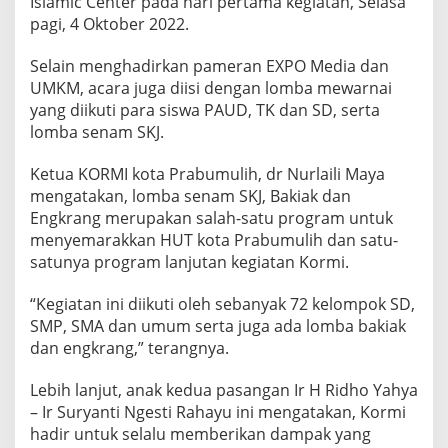
Islamic Center pada hari pertama kegiatan, Selasa
K
pagi, 4 Oktober 2022.
o
t
Selain menghadirkan pameran EXPO Media dan
a
P
UMKM, acara juga diisi dengan lomba mewarnai
r
yang diikuti para siswa PAUD, TK dan SD, serta
a
lomba senam SKJ.
b
u
Ketua KORMI kota Prabumulih, dr Nurlaili Maya
m
u
mengatakan, lomba senam SKJ, Bakiak dan
l
Engkrang merupakan salah-satu program untuk
i
menyemarakkan HUT kota Prabumulih dan satu-
h
satunya program lanjutan kegiatan Kormi.
J
a
j
“Kegiatan ini diikuti oleh sebanyak 72 kelompok SD,
a
SMP, SMA dan umum serta juga ada lomba bakiak
l
dan engkrang,” terangnya.
T
i
Lebih lanjut, anak kedua pasangan Ir H Ridho Yahya
m
K
– Ir Suryanti Ngesti Rahayu ini mengatakan, Kormi
e
hadir untuk selalu memberikan dampak yang
s