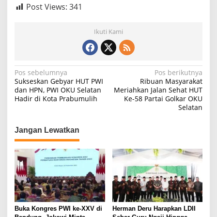
Post Views:
341
Ikuti Kami
N
Pos sebelumnya
Pos berikutnya
Sukseskan Gebyar HUT PWI
Ribuan Masyarakat
a
dan HPN, PWI OKU Selatan
Meriahkan Jalan Sehat HUT
Hadir di Kota Prabumulih
Ke-58 Partai Golkar OKU
v
Selatan
i
g
Jangan Lewatkan
a
s
i
p
o
s
Buka Kongres PWI ke-XXV di
Herman Deru Harapkan LDII