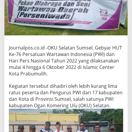
P
W
I
d
a
n
H
P
N
Journalpos.co.id -OKU Selatan Sumsel, Gebyar HUT
,
Ke-76 Persatuan Wartawan Indonesia (PWI) dan
P
Hari Pers Nasional Tahun 2022 yang dilaksanakan
W
I
mulai 4 hingga 6 Oktober 2022 di Islamic Center
O
Kota Prabumulih.
K
U
Kegiatan tersebut dihadiri oleh lebih kurang lima
S
ratus peserta dan Pengurus PWI dari 17 kabupaten
e
l
dan Kota di Provinsi Sumsel, salah satunya PWI
a
kabupaten Ogan Komering Ulu (OKU) Selatan.
t
a
n
H
a