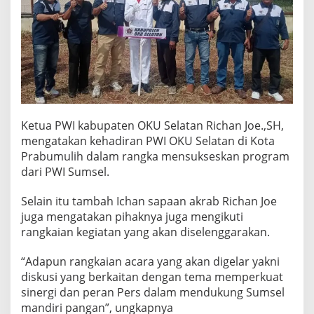
d
i
r
d
i
K
o
t
a
P
Ketua PWI kabupaten OKU Selatan Richan Joe.,SH,
r
mengatakan kehadiran PWI OKU Selatan di Kota
a
Prabumulih dalam rangka mensukseskan program
b
dari PWI Sumsel.
u
m
u
Selain itu tambah Ichan sapaan akrab Richan Joe
l
juga mengatakan pihaknya juga mengikuti
i
rangkaian kegiatan yang akan diselenggarakan.
h
“Adapun rangkaian acara yang akan digelar yakni
diskusi yang berkaitan dengan tema memperkuat
sinergi dan peran Pers dalam mendukung Sumsel
mandiri pangan”, ungkapnya