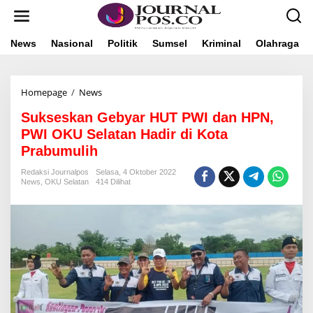
L
e
w
a
News
Nasional
Politik
Sumsel
Kriminal
Olahraga
t
i
k
Homepage
/
News
S
e
u
k
Sukseskan Gebyar HUT PWI dan HPN,
k
o
s
n
PWI OKU Selatan Hadir di Kota
e
t
Prabumulih
s
e
k
n
Redaksi Journalpos
Selasa, 4 Oktober 2022
a
News
,
OKU Selatan
414 Dilihat
n
G
e
b
y
a
r
H
U
T