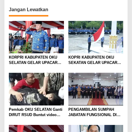
g
Jangan Lewatkan
a
s
i
p
o
s
KORPRI KABUPATEN OKU
KOPRI KABUPATEN OKU
SELATAN GELAR UPACARA
SEKATAN GELAR UPACARA
PERINGATAN KE -53 TAHUN
HUT KOPRI KE -53 Tahun
2024
2024
Pemkab OKU SELATAN Ganti
PENGAMBILAN SUMPAH
DIRUT RSUD Buntut video
JABATAN FUNGSIONAL DI
keluhan pasien
LINGKUNGAN PEMKAB OKU
SELATAN 2024