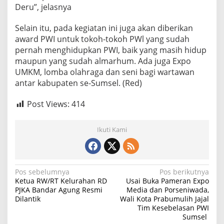
Deru”, jelasnya
Selain itu, pada kegiatan ini juga akan diberikan
award PWI untuk tokoh-tokoh PWl yang sudah
pernah menghidupkan PWI, baik yang masih hidup
maupun yang sudah almarhum. Ada juga Expo
UMKM, lomba olahraga dan seni bagi wartawan
antar kabupaten se-Sumsel. (Red)
Post Views:
414
Ikuti Kami
N
Pos sebelumnya
Pos berikutnya
Ketua RW/RT Kelurahan RD
Usai Buka Pameran Expo
a
PJKA Bandar Agung Resmi
Media dan Porseniwada,
Dilantik
Wali Kota Prabumulih Jajal
v
Tim Kesebelasan PWI
i
Sumsel