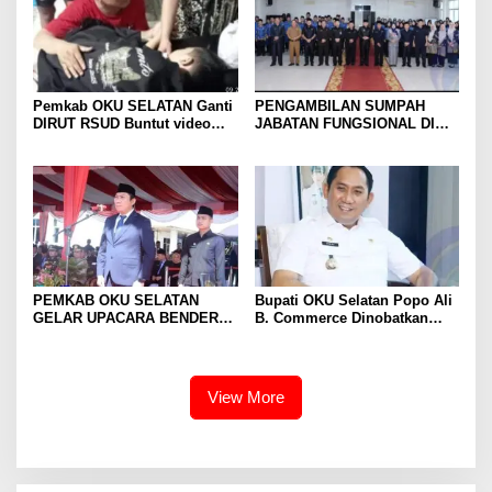
Pemkab OKU SELATAN Ganti
PENGAMBILAN SUMPAH
DIRUT RSUD Buntut video
JABATAN FUNGSIONAL DI
keluhan pasien
LINGKUNGAN PEMKAB OKU
SELATAN 2024
PEMKAB OKU SELATAN
Bupati OKU Selatan Popo Ali
GELAR UPACARA BENDERA
B. Commerce Dinobatkan
PERINGATAN HARI
Birokrat Peduli Pers oleh PWI
PENDIDIKAN NASIONAL
Sumsel
TAHUN 2024.
View More