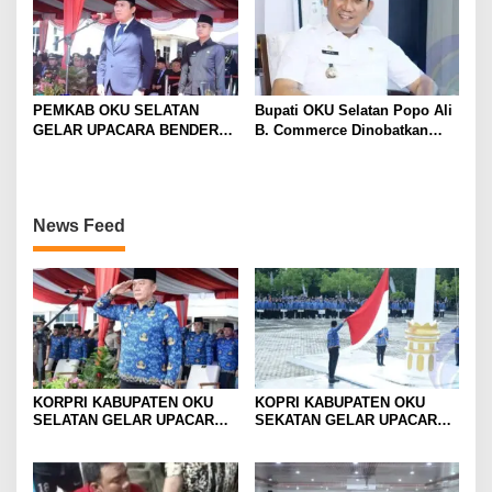
PEMKAB OKU SELATAN
Bupati OKU Selatan Popo Ali
GELAR UPACARA BENDERA
B. Commerce Dinobatkan
PERINGATAN HARI
Birokrat Peduli Pers oleh PWI
PENDIDIKAN NASIONAL
Sumsel
TAHUN 2024.
News Feed
KORPRI KABUPATEN OKU
KOPRI KABUPATEN OKU
SELATAN GELAR UPACARA
SEKATAN GELAR UPACARA
PERINGATAN KE -53 TAHUN
HUT KOPRI KE -53 Tahun
2024
2024