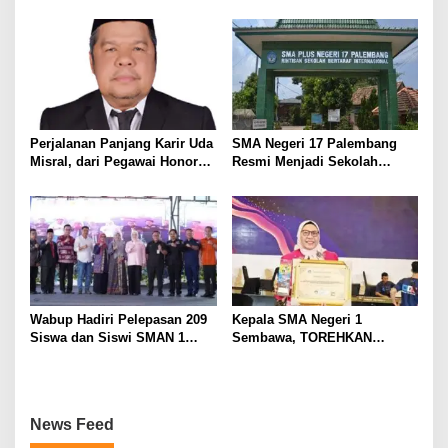
Wartawan, Tegaskan Martabat
Kemandirian Ekonomi
Pers Harus Dihormati
Masyarakat
Perjalanan Panjang Karir Uda
SMA Negeri 17 Palembang
Misral, dari Pegawai Honorer
Resmi Menjadi Sekolah
Hingga Mencapai Puncak
Model PM-KKA
Karir Jabatan Struktural
Eselon III
Wabup Hadiri Pelepasan 209
Kepala SMA Negeri 1
Siswa dan Siswi SMAN 1
Sembawa, TOREHKAN
Banyuasin III
BERBAGAI PENGHARGAAN
MEMBANGGAKAN Berkat
Inovasinya
News Feed