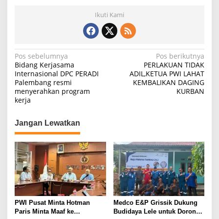
Ikuti Kami
N
Pos sebelumnya
Pos berikutnya
Bidang Kerjasama
PERLAKUAN TIDAK
a
Internasional DPC PERADI
ADIL,KETUA PWI LAHAT
Palembang resmi
KEMBALIKAN DAGING
v
menyerahkan program
KURBAN
i
kerja
g
Jangan Lewatkan
a
s
i
p
o
s
PWI Pusat Minta Hotman
Medco E&P Grissik Dukung
Paris Minta Maaf ke
Budidaya Lele untuk Dorong