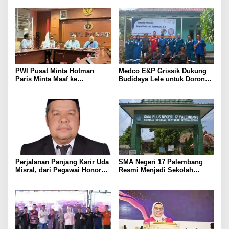
PWI Pusat Minta Hotman
Medco E&P Grissik Dukung
Paris Minta Maaf ke
Budidaya Lele untuk Dorong
Wartawan, Tegaskan Martabat
Kemandirian Ekonomi
Pers Harus Dihormati
Masyarakat
Perjalanan Panjang Karir Uda
SMA Negeri 17 Palembang
Misral, dari Pegawai Honorer
Resmi Menjadi Sekolah
Hingga Mencapai Puncak
Model PM-KKA
Karir Jabatan Struktural
Eselon III