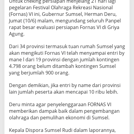
Untuk cheking persiapan menjelang 21 hari lagi
a
pegelaran Festival Olahraga Rekreasi Nasional
g
(Fornas) VI ini, Gubernur Sumsel, Herman Deru,
a
d
Jumat (10/6) malam, mengundang seluruh Panpel
a
rapat besar evaluasi persiapan Fornas VI di Griya
n
Agung.
E
k
Dari 34 provinsi termasuk tuan rumah Sumsel yang
o
n
akan mengikuti Fornas VI telah menyampai entri by
o
mane l dari 19 provinsi dengan jumlah kontingen
m
4.798 orang belum ditambah kontingen Sumsel
i
yang berjumlah 900 orang.
Dengan demikian, jika entri by name dari provinsi
lain jumlah peserta akan mencapai 10 ribu lebih.
Deru minta agar penyelenggaraan FORNAS VI
memberikan dampak baik dalam pengembangan
olahraga dan pemulihan ekonomi di Sumsel.
Kepala Dispora Sumsel Rudi dalam laporannya,