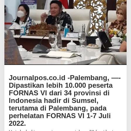
e
r
i
k
a
n
D
a
m
p
a
k
K
e
m
Journalpos.co.id -Palembang, —-
a
Dipastikan lebih 10.000 peserta
j
FORNAS VI dari 34 provinsi di
u
a
Indonesia hadir di Sumsel,
n
terutama di Palembang, pada
O
l
perhelatan FORNAS VI 1-7 Juli
a
2022.
h
r