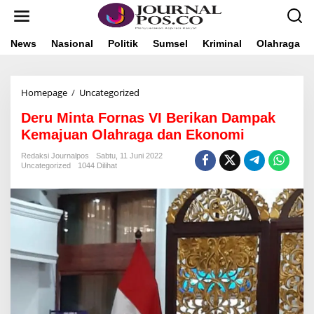
L
e
w
a
News
Nasional
Politik
Sumsel
Kriminal
Olahraga
t
i
k
Homepage
/
Uncategorized
D
e
e
k
Deru Minta Fornas VI Berikan Dampak
r
o
u
n
Kemajuan Olahraga dan Ekonomi
M
t
i
e
Redaksi Journalpos
Sabtu, 11 Juni 2022
Uncategorized
1044 Dilihat
n
n
t
a
F
o
r
n
a
s
V
I
B