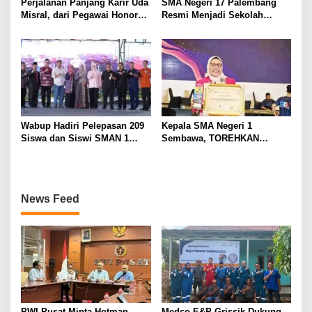
Perjalanan Panjang Karir Uda
SMA Negeri 17 Palembang
Misral, dari Pegawai Honorer
Resmi Menjadi Sekolah
Hingga Mencapai Puncak
Model PM-KKA
Karir Jabatan Struktural
Eselon III
Wabup Hadiri Pelepasan 209
Kepala SMA Negeri 1
Siswa dan Siswi SMAN 1
Sembawa, TOREHKAN
Banyuasin III
BERBAGAI PENGHARGAAN
MEMBANGGAKAN Berkat
Inovasinya
News Feed
PWI Pusat Minta Hotman
Medco E&P Grissik Dukung