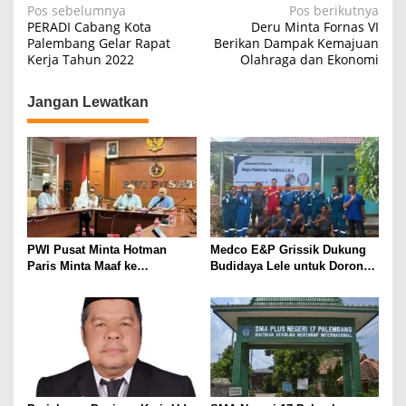
N
Pos sebelumnya
Pos berikutnya
PERADI Cabang Kota
Deru Minta Fornas VI
a
Palembang Gelar Rapat
Berikan Dampak Kemajuan
Kerja Tahun 2022
Olahraga dan Ekonomi
v
i
Jangan Lewatkan
g
a
s
i
p
o
PWI Pusat Minta Hotman
Medco E&P Grissik Dukung
s
Paris Minta Maaf ke
Budidaya Lele untuk Dorong
Wartawan, Tegaskan Martabat
Kemandirian Ekonomi
Pers Harus Dihormati
Masyarakat