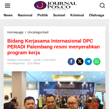
L
e
w
a
News
Nasional
Politik
Sumsel
Kriminal
Olahraga
t
i
k
Homepage
/
Uncategorized
B
e
i
k
Bidang Kerjasama Internasional DPC
d
o
a
n
PERADI Palembang resmi menyerahkan
n
t
program kerja
g
e
K
n
Redaksi Journalpos
Jumat, 3 Juni 2022
e
Uncategorized
1114 Dilihat
r
j
a
s
a
m
a
I
n
t