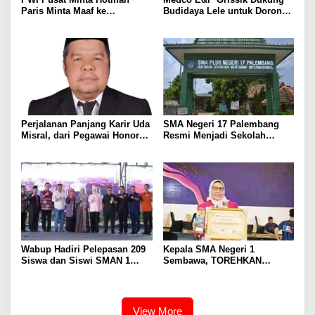
Paris Minta Maaf ke
Budidaya Lele untuk Dorong
Wartawan, Tegaskan Martabat
Kemandirian Ekonomi
Pers Harus Dihormati
Masyarakat
Perjalanan Panjang Karir Uda
SMA Negeri 17 Palembang
Misral, dari Pegawai Honorer
Resmi Menjadi Sekolah
Hingga Mencapai Puncak
Model PM-KKA
Karir Jabatan Struktural
Eselon III
Wabup Hadiri Pelepasan 209
Kepala SMA Negeri 1
Siswa dan Siswi SMAN 1
Sembawa, TOREHKAN
Banyuasin III
BERBAGAI PENGHARGAAN
MEMBANGGAKAN Berkat
Inovasinya
View More