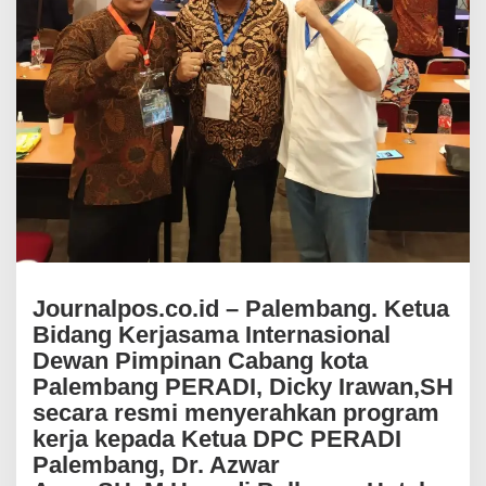
e
r
n
a
s
i
o
n
a
l
D
P
C
P
E
R
Journalpos.co.id – Palembang. Ketua
A
Bidang Kerjasama Internasional
D
Dewan Pimpinan Cabang kota
I
P
Palembang PERADI, Dicky Irawan,SH
a
secara resmi menyerahkan program
l
kerja kepada Ketua DPC PERADI
e
m
Palembang, Dr. Azwar
b