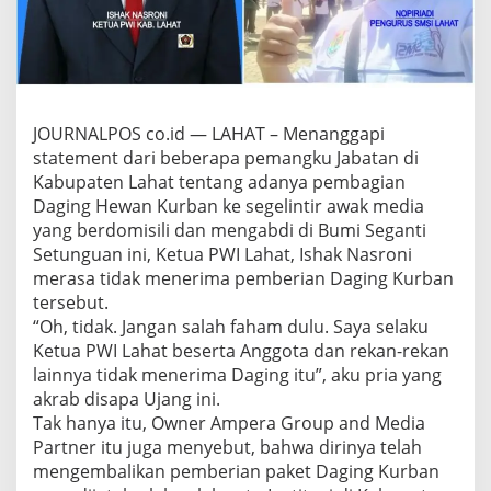
,
K
E
T
U
A
P
JOURNALPOS co.id — LAHAT – Menanggapi
W
statement dari beberapa pemangku Jabatan di
I
Kabupaten Lahat tentang adanya pembagian
L
Daging Hewan Kurban ke segelintir awak media
A
H
yang berdomisili dan mengabdi di Bumi Seganti
A
Setunguan ini, Ketua PWI Lahat, Ishak Nasroni
T
merasa tidak menerima pemberian Daging Kurban
K
tersebut.
E
M
“Oh, tidak. Jangan salah faham dulu. Saya selaku
B
Ketua PWI Lahat beserta Anggota dan rekan-rekan
A
lainnya tidak menerima Daging itu”, aku pria yang
L
akrab disapa Ujang ini.
I
Tak hanya itu, Owner Ampera Group and Media
K
A
Partner itu juga menyebut, bahwa dirinya telah
N
mengembalikan pemberian paket Daging Kurban
D