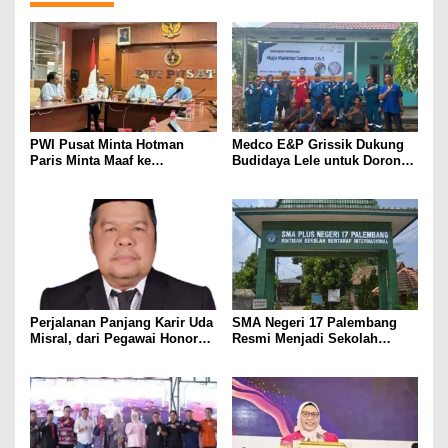
PWI Pusat Minta Hotman
Medco E&P Grissik Dukung
Paris Minta Maaf ke
Budidaya Lele untuk Dorong
Wartawan, Tegaskan Martabat
Kemandirian Ekonomi
Pers Harus Dihormati
Masyarakat
Perjalanan Panjang Karir Uda
SMA Negeri 17 Palembang
Misral, dari Pegawai Honorer
Resmi Menjadi Sekolah
Hingga Mencapai Puncak
Model PM-KKA
Karir Jabatan Struktural
Eselon III