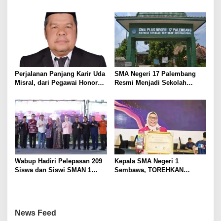
Wartawan, Tegaskan Martabat
Kemandirian Ekonomi
Pers Harus Dihormati
Masyarakat
Perjalanan Panjang Karir Uda
SMA Negeri 17 Palembang
Misral, dari Pegawai Honorer
Resmi Menjadi Sekolah
Hingga Mencapai Puncak
Model PM-KKA
Karir Jabatan Struktural
Eselon III
Wabup Hadiri Pelepasan 209
Kepala SMA Negeri 1
Siswa dan Siswi SMAN 1
Sembawa, TOREHKAN
Banyuasin III
BERBAGAI PENGHARGAAN
MEMBANGGAKAN Berkat
Inovasinya
News Feed