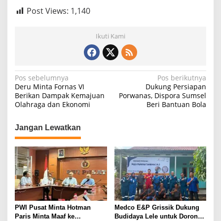
Post Views:
1,140
Ikuti Kami
N
Pos sebelumnya
Pos berikutnya
Deru Minta Fornas VI
Dukung Persiapan
a
Berikan Dampak Kemajuan
Porwanas, Dispora Sumsel
Olahraga dan Ekonomi
Beri Bantuan Bola
v
i
Jangan Lewatkan
g
a
s
i
p
o
PWI Pusat Minta Hotman
Medco E&P Grissik Dukung
s
Paris Minta Maaf ke
Budidaya Lele untuk Dorong