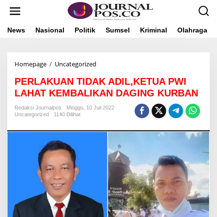
L
e
w
a
News
Nasional
Politik
Sumsel
Kriminal
Olahraga
t
i
k
Homepage
/
Uncategorized
P
e
E
k
PERLAKUAN TIDAK ADIL,KETUA PWI
R
o
L
n
LAHAT KEMBALIKAN DAGING KURBAN
A
t
K
e
Redaksi Journalpos
Minggu, 10 Juli 2022
Uncategorized
1140 Dilihat
U
n
A
N
T
I
D
A
K
A
D
I
L