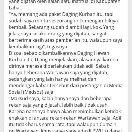
yang dijatah oleh salah satu Institusi di Kabupaten
A
Lahat.
G
I
“Ya, memang ada paket Daging Kurban itu, tapi
N
sudah saya minta seseorang untk mengambilnya
G
kembali. Sekarang sudah diambil lagi, kok. Yang
K
jelas, saya selaku orang yang dijatah, sangat
U
berterima kasih atas pemberian itu, walaupun saya
R
B
kembalikan lagi”, tegasnya.
A
Disoal sebab dikambalikannya Daging Hewan
N
Kurban itu, Ujang menjelaskan, alasannya karena
dirinya merasa diperlakukan tidak adil. Sebab
hanya beberapa Wartawan saja yang dijatah,
sedangkan yang lain hanya melihat dan
mendengar kabar tersebut dari postingan di Media
Sosial (Medsos) saja.
“Maksud saya, kalau hanya saya dan beberapa
rekan saja yang dijatah, lebih baik tidak usah.
Karena nantinya hanya akan menimbulkan ketidak-
enakkan di antara rekan-rekan Wartawan saja. Adil
itu tidak harus sama rata, tapi walaupun Cuma 1
on Wartawan, khususnya yang ada di PWI itu dapat