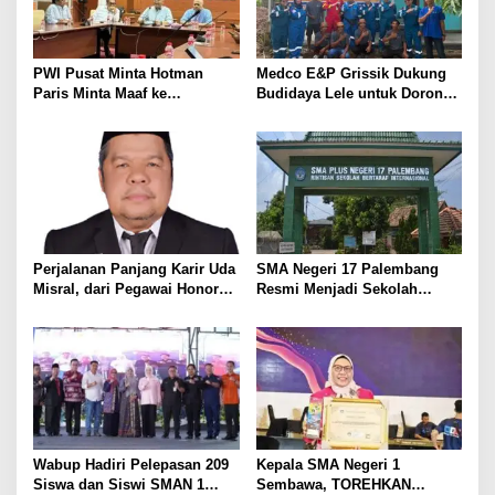
i
p
o
PWI Pusat Minta Hotman
Medco E&P Grissik Dukung
s
Paris Minta Maaf ke
Budidaya Lele untuk Dorong
Wartawan, Tegaskan Martabat
Kemandirian Ekonomi
Pers Harus Dihormati
Masyarakat
Perjalanan Panjang Karir Uda
SMA Negeri 17 Palembang
Misral, dari Pegawai Honorer
Resmi Menjadi Sekolah
Hingga Mencapai Puncak
Model PM-KKA
Karir Jabatan Struktural
Eselon III
Wabup Hadiri Pelepasan 209
Kepala SMA Negeri 1
Siswa dan Siswi SMAN 1
Sembawa, TOREHKAN