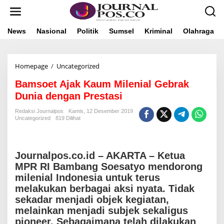
L
e
w
a
News
Nasional
Politik
Sumsel
Kriminal
Olahraga
t
i
k
Homepage
/
Uncategorized
B
e
a
k
Bamsoet Ajak Kaum Milenial Gebrak
m
o
s
n
Dunia dengan Prestasi
o
t
e
e
Redaksi Journalpos
Kamis, 12 Desember 2019
Uncategorized
819 Dilihat
t
n
A
j
a
Journalpos.co.id – AKARTA – Ketua
k
K
MPR RI Bambang Soesatyo mendorong
a
milenial Indonesia untuk terus
u
melakukan berbagai aksi nyata. Tidak
m
sekadar menjadi objek kegiatan,
M
melainkan menjadi subjek sekaligus
i
l
pioneer. Sebagaimana telah dilakukan