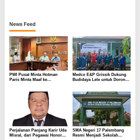
Banyuasin III
BERBAGAI PENGHARGAAN
MEMBANGGAKAN Berkat
Inovasinya
News Feed
PWI Pusat Minta Hotman
Medco E&P Grissik Dukung
Paris Minta Maaf ke
Budidaya Lele untuk Dorong
Wartawan, Tegaskan Martabat
Kemandirian Ekonomi
Pers Harus Dihormati
Masyarakat
Perjalanan Panjang Karir Uda
SMA Negeri 17 Palembang
Misral, dari Pegawai Honorer
Resmi Menjadi Sekolah