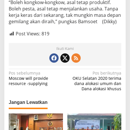
“Boleh kongkow-kongkow, asal tetap produktif.
Boleh pesta, asal tetap menjalankan usaha. Tanpa
kerja keras dari sekarang, tak mungkin masa depan
gemilang akan diraih,” pungkas Bamsoet (Dikky)
Post Views:
819
Ikuti Kami
N
Pos sebelumnya
Pos berikutnya
Moscow will provide
OKU Selatan 2020 terima
a
resource -supplying
dana alokasi umum dan
Dana alokasi khusus
v
i
Jangan Lewatkan
g
a
s