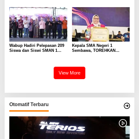
Hingga Mencapai Puncak
Model PM-KKA
Karir Jabatan Struktural
Eselon III
Wabup Hadiri Pelepasan 209
Kepala SMA Negeri 1
Siswa dan Siswi SMAN 1
Sembawa, TOREHKAN
Banyuasin III
BERBAGAI PENGHARGAAN
MEMBANGGAKAN Berkat
Inovasinya
View More
Otomatif Terbaru