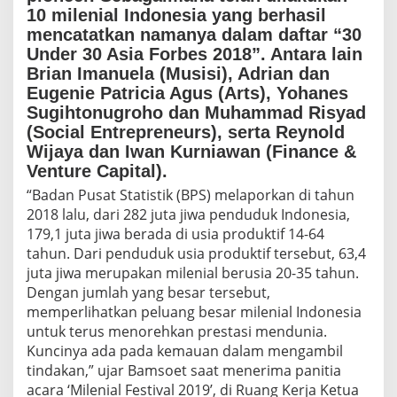
e
10 milenial Indonesia yang berhasil
n
mencatatkan namanya dalam daftar “30
i
Under 30 Asia Forbes 2018”. Antara lain
a
l
Brian Imanuela (Musisi), Adrian dan
G
Eugenie Patricia Agus (Arts), Yohanes
e
Sugihtonugroho dan Muhammad Risyad
b
(Social Entrepreneurs), serta Reynold
r
Wijaya dan Iwan Kurniawan (Finance &
a
k
Venture Capital).
D
“Badan Pusat Statistik (BPS) melaporkan di tahun
u
2018 lalu, dari 282 juta jiwa penduduk Indonesia,
n
i
179,1 juta jiwa berada di usia produktif 14-64
a
tahun. Dari penduduk usia produktif tersebut, 63,4
d
juta jiwa merupakan milenial berusia 20-35 tahun.
e
Dengan jumlah yang besar tersebut,
n
memperlihatkan peluang besar milenial Indonesia
g
a
untuk terus menorehkan prestasi mendunia.
n
Kuncinya ada pada kemauan dalam mengambil
P
tindakan,” ujar Bamsoet saat menerima panitia
r
acara ‘Milenial Festival 2019’, di Ruang Kerja Ketua
e