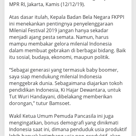
s
MPR RI, Jakarta, Kamis (12/12/19).
t
a
Atas dasar itulah, Kepala Badan Bela Negara FKPPI
s
ini menekankan pentingnya penyelenggaraan
i
Milenial Festival 2019 jangan hanya sekadar
menjadi ajang pesta semata. Namun, harus
mampu membakar gelora milenial Indonesia
dalam membuat gebrakan di berbagai bidang. Baik
itu sosial, budaya, ekonomi, maupun politik.
“Sebagai generasi yang termasuk baby boomer,
saya siap mendukung milenial Indonesia
menggebrak dunia. Sebagaimana diajarkan tokoh
pendidikan Indonesia, Ki Hajar Dewantara, untuk
Tut Wuri Handayani, dibelakang memberikan
dorongan,” tutur Bamsoet.
Wakil Ketua Umum Pemuda Pancasila ini juga
mengingatkan, bonus demografi yang dinikmati
Indonesia saat ini, dimana penduduk usia produktif