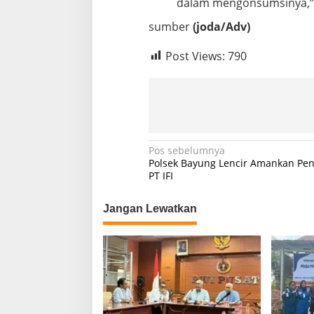
dalam mengonsumsinya,” u
A
S
sumber
(joda/Adv)
A
N
Post Views:
790
O
B
A
T
D
A
N
M
N
Pos sebelumnya
A
Polsek Bayung Lencir Amankan Pen
a
K
PT IFI
A
v
N
Jangan Lewatkan
i
A
N
g
D
a
E
N
s
G
A
i
N
p
B