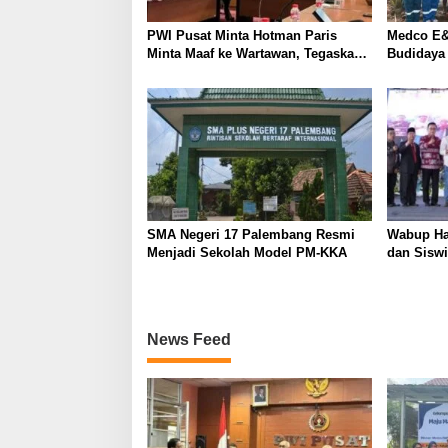
P
o
O
PWI Pusat Minta Hotman Paris
Medco E&
s
M
Minta Maaf ke Wartawan, Tegaskan
Budidaya
Martabat Pers Harus Dihormati
Kemandir
SMA Negeri 17 Palembang Resmi
Wabup Ha
Menjadi Sekolah Model PM-KKA
dan Siswi
News Feed