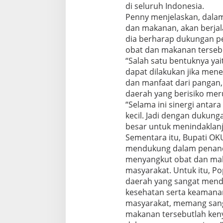
di seluruh Indonesia.
E
P
Penny menjelaskan, dalam
A
dan makanan, akan berjala
H
dia berharap dukungan p
A
obat dan makanan terseb
M
“Salah satu bentuknya ya
A
N
dapat dilakukan jika men
E
dan manfaat dari pangan, 
F
daerah yang berisiko mer
E
“Selama ini sinergi antar
K
T
kecil. Jadi dengan dukun
I
besar untuk menindaklanj
V
Sementara itu, Bupati OK
I
mendukung dalam penand
T
menyangkut obat dan mak
A
S
masyarakat. Untuk itu, P
P
daerah yang sangat mendu
E
kesehatan serta keamana
N
masyarakat, memang sanga
G
A
makanan tersebutlah ken
W