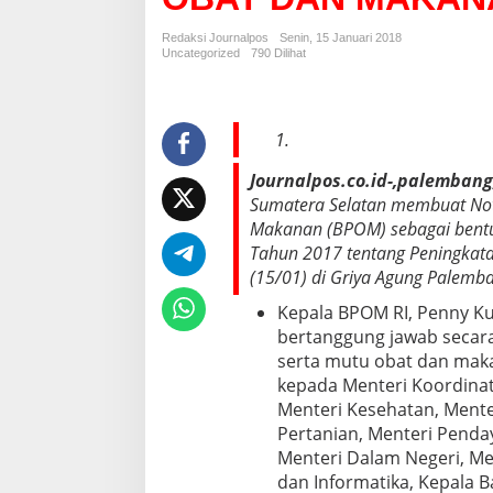
O
P
Redaksi Journalpos
Senin, 15 Januari 2018
O
Uncategorized
790 Dilihat
A
L
I
T
A
N
Journalpos.co.id-,palembang
D
Sumatera Selatan membuat No
A
Makanan (BPOM) sebagai bentu
T
A
Tahun 2017 tentang Peningkata
N
(15/01) di Griya Agung Palemb
G
A
Kepala BPOM RI, Penny Ku
N
bertanggung jawab secar
I
serta mutu obat dan mak
N
kepada Menteri Koordin
O
Menteri Kesehatan, Mente
T
A
Pertanian, Menteri Penda
K
Menteri Dalam Negeri, Me
E
dan Informatika, Kepala 
S