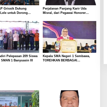
P Grissik Dukung
Perjalanan Panjang Karir Uda
 Lele untuk Dorong
Misral, dari Pegawai Honorer
ian Ekonomi Masyarakat
Hingga Mencapai Puncak Karir
Jabatan Struktural Eselon III
diri Pelepasan 209 Siswa
Kepala SMA Negeri 1 Sembawa,
 SMAN 1 Banyuasin III
TOREHKAN BERBAGAI
PENGHARGAAN MEMBANGGAKAN
Berkat Inovasinya