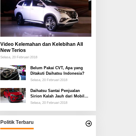
Video Kelemahan dan Kelebihan All
New Terios
Selasa, 20 Februari 2018
Belum Pakai CVT, Apa yang
Ditakuti Daihatsu Indonesia?
Selasa, 20 Februari 2018
Daihatsu Santai Penjualan
Sirion Kalah Jauh dari Mobil
LCGC
Selasa, 20 Februari 2018
Politik Terbaru