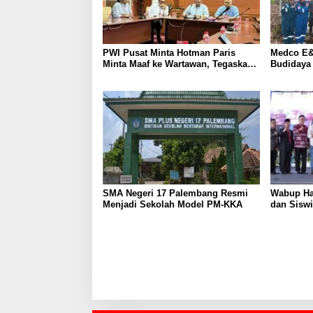
PWI Pusat Minta Hotman Paris
Medco E&
Minta Maaf ke Wartawan, Tegaskan
Budidaya
Martabat Pers Harus Dihormati
Kemandir
SMA Negeri 17 Palembang Resmi
Wabup Ha
Menjadi Sekolah Model PM-KKA
dan Siswi