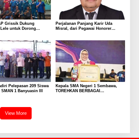
P Grissik Dukung
Perjalanan Panjang Karir Uda
 Lele untuk Dorong
Misral, dari Pegawai Honorer
ian Ekonomi Masyarakat
Hingga Mencapai Puncak Karir
Jabatan Struktural Eselon III
diri Pelepasan 209 Siswa
Kepala SMA Negeri 1 Sembawa,
 SMAN 1 Banyuasin III
TOREHKAN BERBAGAI
PENGHARGAAN MEMBANGGAKAN
Berkat Inovasinya
View More