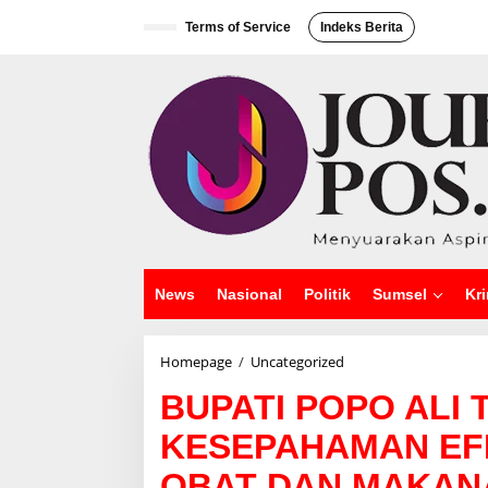
L
e
Terms of Service
Indeks Berita
w
a
t
i
k
e
k
o
n
t
e
n
News
Nasional
Politik
Sumsel
Kri
Homepage
/
Uncategorized
B
U
BUPATI POPO ALI
P
A
KESEPAHAMAN EF
T
I
OBAT DAN MAKAN
P