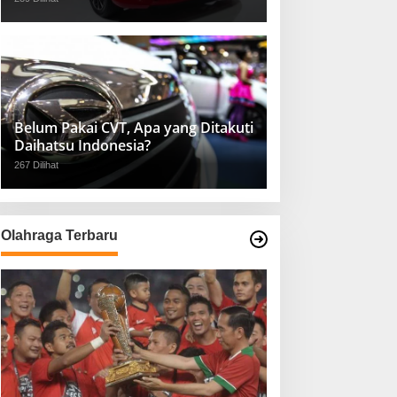
Belum Pakai CVT, Apa yang Ditakuti
Daihatsu Indonesia?
267 Dilihat
Olahraga Terbaru