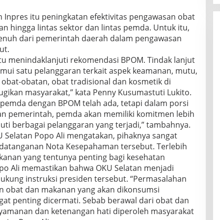
 Inpres itu peningkatan efektivitas pengawasan obat
n hingga lintas sektor dan lintas pemda. Untuk itu,
enuh dari pemerintah daerah dalam pengawasan
ut.
itu menindaklanjuti rekomendasi BPOM. Tindak lanjut
emui satu pelanggaran terkait aspek keamanan, mutu,
obat-obatan, obat tradisional dan kosmetik di
ugikan masyarakat,” kata Penny Kusumastuti Lukito.
a pemda dengan BPOM telah ada, tetapi dalam porsi
gan pemerintah, pemda akan memiliki komitmen lebih
uti berbagai pelanggaran yang terjadi,” tambahnya.
U Selatan Popo Ali mengatakan, pihaknya sangat
atanganan Nota Kesepahaman tersebut. Terlebih
anan yang tentunya penting bagi kesehatan
opo Ali memastikan bahwa OKU Selatan menjadi
kung instruksi presiden tersebut. “Permasalahan
n obat dan makanan yang akan dikonsumsi
t penting dicermati. Sebab berawal dari obat dan
yamanan dan ketenangan hati diperoleh masyarakat