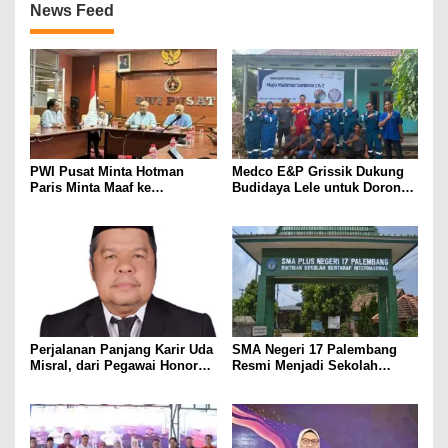
News Feed
PWI Pusat Minta Hotman
Medco E&P Grissik Dukung
Paris Minta Maaf ke
Budidaya Lele untuk Dorong
Wartawan, Tegaskan Martabat
Kemandirian Ekonomi
Pers Harus Dihormati
Masyarakat
Perjalanan Panjang Karir Uda
SMA Negeri 17 Palembang
Misral, dari Pegawai Honorer
Resmi Menjadi Sekolah
Hingga Mencapai Puncak
Model PM-KKA
Karir Jabatan Struktural
Eselon III