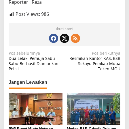
Reporter : Reza
Post Views:
986
Ikuti Kami
N
Pos sebelumnya
Pos berikutnya
Dua Lelaki Pemuja Sabu
Resmikan Kantor KAS, BSB
a
Sabu Berhasil Diamankan
Sekayu Pemkab Muba
Polisi
Teken MOU
v
i
Jangan Lewatkan
g
a
s
i
p
o
PWI Pusat Minta Hotman
Medco E&P Grissik Dukung