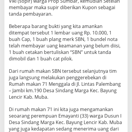
Viki (sopir) warga Prop Sumbar, kemudian Setelah
u
membayar maka supir diberikan Kupon sebagai
P
tanda pembayaran.
u
n
g
Beberapa barang bukti yang kita amankan
l
ditempat tersebut 1 lembar uang Rp. 10.000, 1
i
buah Cap, 1 buah plang merk SBN, 1 bundel nota
telah membayar uang keamanan yang belum diisi,
1 buah cetakan bertuliskan “SBN” untuk tanda
dimobil dan 1 buah cat pilok.
Dari rumah makan SBN tersebut selanjutnya tim
juga langsung melakukan penggerebekan di
Rumah makan 71 Menggala di Jl. Lintas Palembang
– Jambi km.190 Desa Sindang Marga Kec. Bayung
Lencir Kab. Muba.
Di rumah makan 71 ini kita juga mengamankan
seoarang perempuan Emayanti (33) warga Dusun I
Desa Sindang Marga Kec. Bayung Lencir Kab. Muba
yang juga kedapatan sedang menerima uang dari