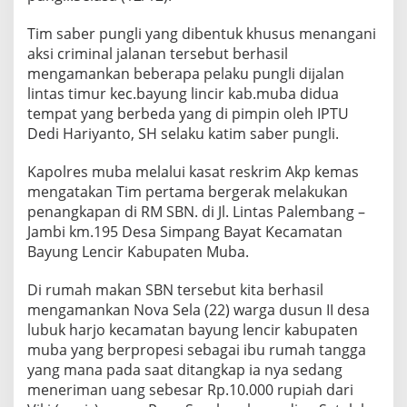
e
s
Tim saber pungli yang dibentuk khusus menangani
M
aksi criminal jalanan tersebut berhasil
u
mengamankan beberapa pelaku pungli dijalan
b
a
lintas timur kec.bayung lincir kab.muba didua
K
tempat yang berbeda yang di pimpin oleh IPTU
e
Dedi Hariyanto, SH selaku katim saber pungli.
m
b
Kapolres muba melalui kasat reskrim Akp kemas
a
l
mengatakan Tim pertama bergerak melakukan
i
penangkapan di RM SBN. di Jl. Lintas Palembang –
A
Jambi km.195 Desa Simpang Bayat Kecamatan
m
Bayung Lencir Kabupaten Muba.
a
n
k
Di rumah makan SBN tersebut kita berhasil
a
mengamankan Nova Sela (22) warga dusun II desa
n
lubuk harjo kecamatan bayung lencir kabupaten
P
muba yang berpropesi sebagai ibu rumah tangga
e
l
yang mana pada saat ditangkap ia nya sedang
a
meneriman uang sebesar Rp.10.000 rupiah dari
k