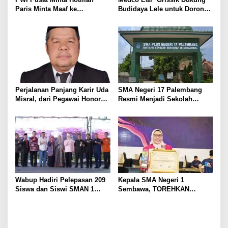
s
Paris Minta Maaf ke
Budidaya Lele untuk Dorong
Wartawan, Tegaskan Martabat
Kemandirian Ekonomi
Pers Harus Dihormati
Masyarakat
Perjalanan Panjang Karir Uda
SMA Negeri 17 Palembang
Misral, dari Pegawai Honorer
Resmi Menjadi Sekolah
Hingga Mencapai Puncak
Model PM-KKA
Karir Jabatan Struktural
Eselon III
Wabup Hadiri Pelepasan 209
Kepala SMA Negeri 1
Siswa dan Siswi SMAN 1
Sembawa, TOREHKAN
Banyuasin III
BERBAGAI PENGHARGAAN
MEMBANGGAKAN Berkat
Inovasinya