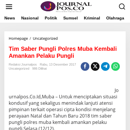
L
e
w
a
News
Nasional
Politik
Sumsel
Kriminal
Olahraga
t
i
k
Homepage
/
Uncategorized
T
e
i
k
Tim Saber Pungli Polres Muba Kembali
m
o
S
n
Amankan Pelaku Pungli
a
t
b
e
Redaksi Journalpos
Rabu, 13 Desember 2017
Uncategorized
986 Dilihat
e
n
r
P
u
Jo
n
g
urnalpos.Co.Id,Muba – Untuk menciptakan situasi
l
kondusif yang sekaligus menindak lanjuti atensi
i
pimpinan terkait operasi cipta kondisi menjelang
P
perayaan Natal dan Tahun Baru 2018 tim saber
o
pungli polres muba kembali amankan pelaku
l
r
pungli.Selasa (12/12).