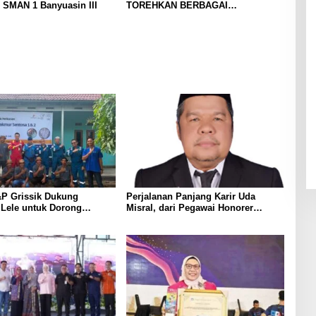
 SMAN 1 Banyuasin III
TOREHKAN BERBAGAI
PENGHARGAAN MEMBANGGAKAN
Berkat Inovasinya
P Grissik Dukung
Perjalanan Panjang Karir Uda
 Lele untuk Dorong
Misral, dari Pegawai Honorer
ian Ekonomi Masyarakat
Hingga Mencapai Puncak Karir
Jabatan Struktural Eselon III