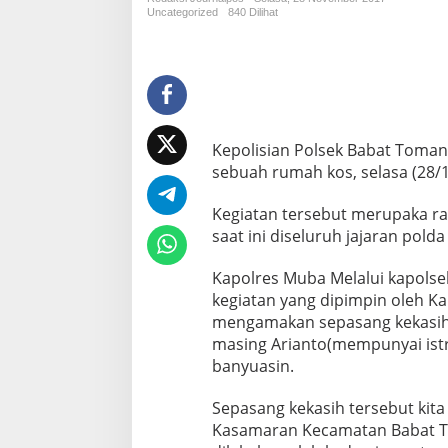
l
Uncategorized
840 Dilihat
i
k
i
S
u
r
a
Kepolisian Polsek Babat Toman
t
sebuah rumah kos, selasa (28/
N
i
k
Kegiatan tersebut merupaka ra
a
saat ini diseluruh jajaran pold
h
S
Kapolres Muba Melalui kapols
e
kegiatan yang dipimpin oleh Kan
p
a
mengamakan sepasang kekasih y
s
masing Arianto(mempunyai istri
a
banyuasin.
n
g
Sepasang kekasih tersebut kit
K
e
Kasamaran Kecamatan Babat T
k