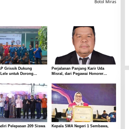
Botol Miras
P Grissik Dukung
Perjalanan Panjang Karir Uda
 Lele untuk Dorong
Misral, dari Pegawai Honorer
ian Ekonomi Masyarakat
Hingga Mencapai Puncak Karir
Jabatan Struktural Eselon III
diri Pelepasan 209 Siswa
Kepala SMA Negeri 1 Sembawa,