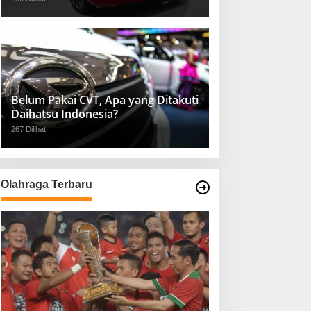
Belum Pakai CVT, Apa yang Ditakuti
Daihatsu Indonesia?
267 Dilihat
Olahraga Terbaru