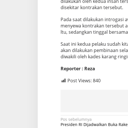
dilakukan oleh kedua insan t
a
disekitar kontrakan tersebut.
s
i
Pada saat dilakukan introgasi
h
D
menyewa kontrakan tersebut ad
i
ltu, sedangkan tinggal bersama
a
m
Saat ini kedua pelaku sudah ki
a
akan dilakukan pembinaan sela
n
k
diwakili oleh kades karang ringi
a
n
Reporter : Reza
P
o
Post Views:
840
l
i
s
i
N
Pos sebelumnya
Presiden RI Dijadwalkan Buka Rak