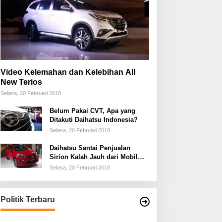
Video Kelemahan dan Kelebihan All
New Terios
Selasa, 20 Februari 2018
Belum Pakai CVT, Apa yang
Ditakuti Daihatsu Indonesia?
Selasa, 20 Februari 2018
Daihatsu Santai Penjualan
Sirion Kalah Jauh dari Mobil
LCGC
Selasa, 20 Februari 2018
Politik Terbaru