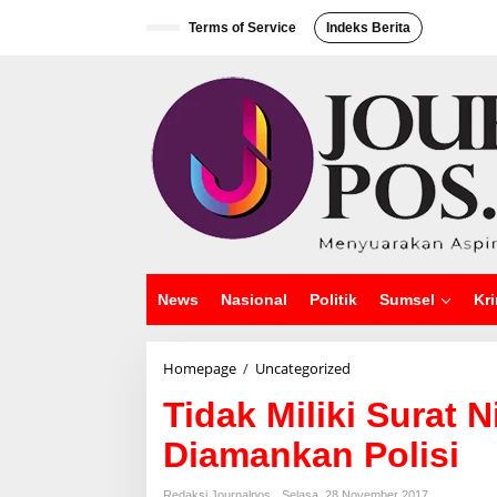
L
e
Terms of Service
Indeks Berita
w
a
t
i
k
e
k
o
n
t
e
n
News
Nasional
Politik
Sumsel
Kri
Homepage
/
Uncategorized
T
i
Tidak Miliki Surat
d
a
Diamankan Polisi
k
M
i
Redaksi Journalpos
Selasa, 28 November 2017