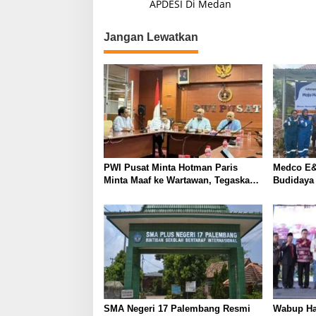
a
APDESI Di Medan
v
Jangan Lewatkan
i
g
a
s
i
p
o
PWI Pusat Minta Hotman Paris
Medco E&
s
Minta Maaf ke Wartawan, Tegaskan
Budidaya
Martabat Pers Harus Dihormati
Kemandir
SMA Negeri 17 Palembang Resmi
Wabup Ha