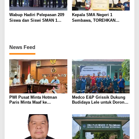
Wabup Hadiri Pelepasan 209
Kepala SMA Negeri 1
Siswa dan Siswi SMAN 1
Sembawa, TOREHKAN
Banyuasin III
BERBAGAI PENGHARGAAN
MEMBANGGAKAN Berkat
Inovasinya
News Feed
PWI Pusat Minta Hotman
Medco E&P Grissik Dukung
Paris Minta Maaf ke
Budidaya Lele untuk Dorong
Wartawan, Tegaskan Martabat
Kemandirian Ekonomi
Pers Harus Dihormati
Masyarakat