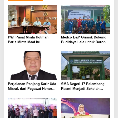
a
s
i
p
o
s
PWI Pusat Minta Hotman
Medco E&P Grissik Dukung
Paris Minta Maaf ke
Budidaya Lele untuk Dorong
Wartawan, Tegaskan Martabat
Kemandirian Ekonomi
Pers Harus Dihormati
Masyarakat
Perjalanan Panjang Karir Uda
SMA Negeri 17 Palembang
Misral, dari Pegawai Honorer
Resmi Menjadi Sekolah
Hingga Mencapai Puncak
Model PM-KKA
Karir Jabatan Struktural
Eselon III