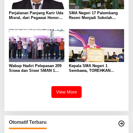
Perjalanan Panjang Karir Uda
SMA Negeri 17 Palembang
Misral, dari Pegawai Honorer
Resmi Menjadi Sekolah
Hingga Mencapai Puncak
Model PM-KKA
Karir Jabatan Struktural
Eselon III
Wabup Hadiri Pelepasan 209
Kepala SMA Negeri 1
Siswa dan Siswi SMAN 1
Sembawa, TOREHKAN
Banyuasin III
BERBAGAI PENGHARGAAN
MEMBANGGAKAN Berkat
Inovasinya
View More
Otomatif Terbaru