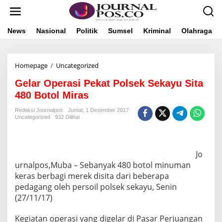
L
e
w
a
News
Nasional
Politik
Sumsel
Kriminal
Olahraga
t
i
k
Homepage
/
Uncategorized
G
e
e
k
Gelar Operasi Pekat Polsek Sekayu Sita
l
o
a
n
480 Botol Miras
r
t
O
e
Redaksi Journalpos
Jumat, 1 Desember 2017
Uncategorized
932 Dilihat
p
n
e
r
a
Jo
s
i
urnalpos,Muba – Sebanyak 480 botol minuman
P
keras berbagi merek disita dari beberapa
e
pedagang oleh persoil polsek sekayu, Senin
k
(27/11/17)
a
t
P
Kegiatan operasi yang digelar di Pasar Perjuangan