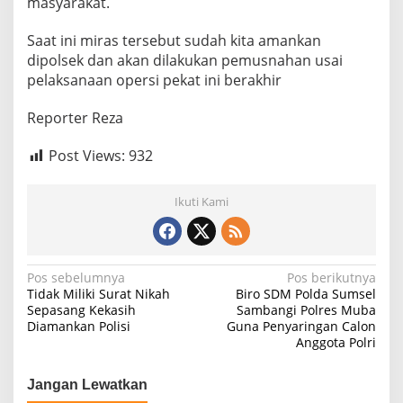
masyarakat.
r
a
Saat ini miras tersebut sudah kita amankan
s
dipolsek dan akan dilakukan pemusnahan usai
pelaksanaan opersi pekat ini berakhir
Reporter Reza
Post Views:
932
Ikuti Kami
N
Pos sebelumnya
Pos berikutnya
Tidak Miliki Surat Nikah
Biro SDM Polda Sumsel
a
Sepasang Kekasih
Sambangi Polres Muba
Diamankan Polisi
Guna Penyaringan Calon
v
Anggota Polri
i
g
Jangan Lewatkan