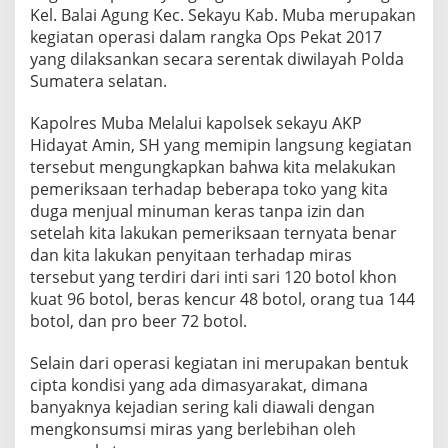
o
Kel. Balai Agung Kec. Sekayu Kab. Muba merupakan
l
kegiatan operasi dalam rangka Ops Pekat 2017
s
yang dilaksankan secara serentak diwilayah Polda
e
Sumatera selatan.
k
S
e
Kapolres Muba Melalui kapolsek sekayu AKP
k
Hidayat Amin, SH yang memipin langsung kegiatan
a
tersebut mengungkapkan bahwa kita melakukan
y
pemeriksaan terhadap beberapa toko yang kita
u
S
duga menjual minuman keras tanpa izin dan
i
setelah kita lakukan pemeriksaan ternyata benar
t
dan kita lakukan penyitaan terhadap miras
a
tersebut yang terdiri dari inti sari 120 botol khon
4
8
kuat 96 botol, beras kencur 48 botol, orang tua 144
0
botol, dan pro beer 72 botol.
B
o
Selain dari operasi kegiatan ini merupakan bentuk
t
cipta kondisi yang ada dimasyarakat, dimana
o
l
banyaknya kejadian sering kali diawali dengan
M
mengkonsumsi miras yang berlebihan oleh
i