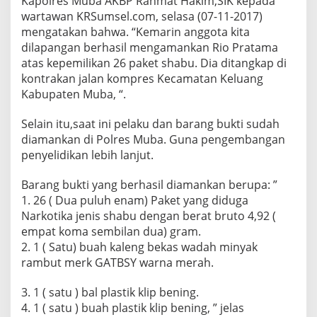
Kapolres Muba AKBP Rahmat Hakim,SIK kepada
S
wartawan KRSumsel.com, selasa (07-11-2017)
h
mengatakan bahwa. “Kemarin anggota kita
a
b
dilapangan berhasil mengamankan Rio Pratama
u
atas kepemilikan 26 paket shabu. Dia ditangkap di
kontrakan jalan kompres Kecamatan Keluang
Kabupaten Muba, “.
Selain itu,saat ini pelaku dan barang bukti sudah
diamankan di Polres Muba. Guna pengembangan
penyelidikan lebih lanjut.
Barang bukti yang berhasil diamankan berupa: ”
1. 26 ( Dua puluh enam) Paket yang diduga
Narkotika jenis shabu dengan berat bruto 4,92 (
empat koma sembilan dua) gram.
2. 1 ( Satu) buah kaleng bekas wadah minyak
rambut merk GATBSY warna merah.
3. 1 ( satu ) bal plastik klip bening.
4. 1 ( satu ) buah plastik klip bening, ” jelas