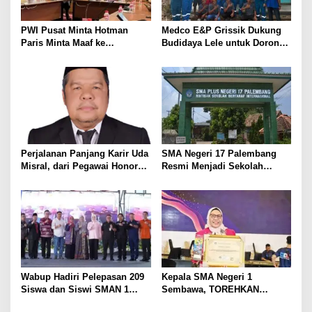
p
o
PWI Pusat Minta Hotman
Medco E&P Grissik Dukung
s
Paris Minta Maaf ke
Budidaya Lele untuk Dorong
Wartawan, Tegaskan Martabat
Kemandirian Ekonomi
Pers Harus Dihormati
Masyarakat
Perjalanan Panjang Karir Uda
SMA Negeri 17 Palembang
Misral, dari Pegawai Honorer
Resmi Menjadi Sekolah
Hingga Mencapai Puncak
Model PM-KKA
Karir Jabatan Struktural
Eselon III
Wabup Hadiri Pelepasan 209
Kepala SMA Negeri 1
Siswa dan Siswi SMAN 1
Sembawa, TOREHKAN
Banyuasin III
BERBAGAI PENGHARGAAN