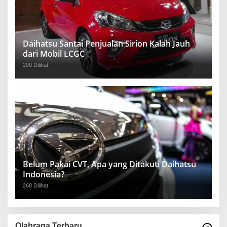
Daihatsu Santai Penjualan Sirion Kalah Jauh
dari Mobil LCGC
290 Dilihat
Belum Pakai CVT, Apa yang Ditakuti Daihatsu
Indonesia?
268 Dilihat
Olahraga Terbaru