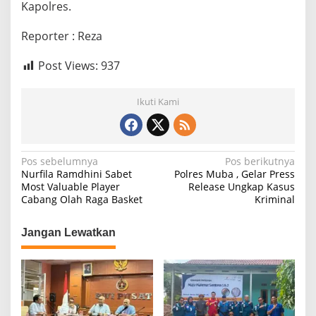
Kapolres.
Reporter : Reza
Post Views:
937
Ikuti Kami
N
Pos sebelumnya
Pos berikutnya
Nurfila Ramdhini Sabet
Polres Muba , Gelar Press
a
Most Valuable Player
Release Ungkap Kasus
Cabang Olah Raga Basket
Kriminal
v
i
Jangan Lewatkan
g
a
s
i