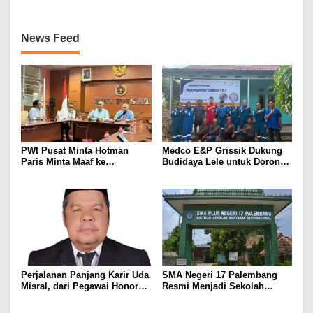
MEMBANGGAKAN Berkat
Inovasinya
News Feed
PWI Pusat Minta Hotman
Medco E&P Grissik Dukung
Paris Minta Maaf ke
Budidaya Lele untuk Dorong
Wartawan, Tegaskan Martabat
Kemandirian Ekonomi
Pers Harus Dihormati
Masyarakat
Perjalanan Panjang Karir Uda
SMA Negeri 17 Palembang
Misral, dari Pegawai Honorer
Resmi Menjadi Sekolah
Hingga Mencapai Puncak
Model PM-KKA
Karir Jabatan Struktural