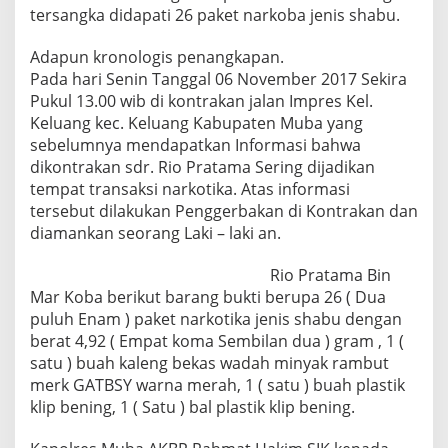
R
tersangka didapati 26 paket narkoba jenis shabu.
i
o
Adapun kronologis penangkapan.
A
Pada hari Senin Tanggal 06 November 2017 Sekira
t
a
Pukul 13.00 wib di kontrakan jalan Impres Kel.
s
Keluang kec. Keluang Kabupaten Muba yang
K
sebelumnya mendapatkan Informasi bahwa
e
dikontrakan sdr. Rio Pratama Sering dijadikan
p
tempat transaksi narkotika. Atas informasi
e
m
tersebut dilakukan Penggerbakan di Kontrakan dan
i
diamankan seorang Laki – laki an.
l
i
Rio Pratama Bin
k
Mar Koba berikut barang bukti berupa 26 ( Dua
a
n
puluh Enam ) paket narkotika jenis shabu dengan
2
berat 4,92 ( Empat koma Sembilan dua ) gram , 1 (
6
satu ) buah kaleng bekas wadah minyak rambut
P
merk GATBSY warna merah, 1 ( satu ) buah plastik
a
k
klip bening, 1 ( Satu ) bal plastik klip bening.
e
t