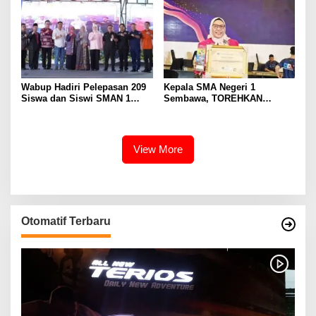
Eselon III
Wabup Hadiri Pelepasan 209
Kepala SMA Negeri 1
Siswa dan Siswi SMAN 1
Sembawa, TOREHKAN
Banyuasin III
BERBAGAI PENGHARGAAN
MEMBANGGAKAN Berkat
Inovasinya
View More
Otomatif Terbaru