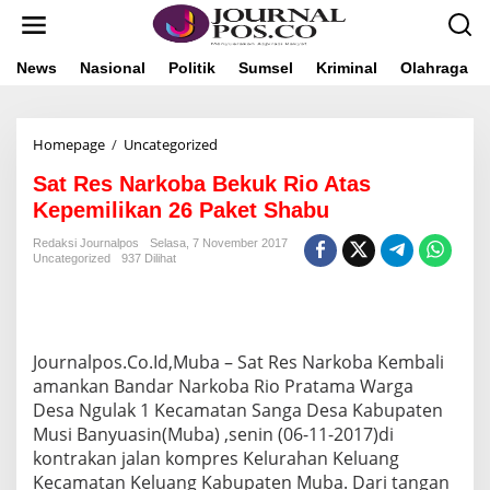
L
e
w
a
News
Nasional
Politik
Sumsel
Kriminal
Olahraga
t
i
k
Homepage
/
Uncategorized
S
e
a
k
Sat Res Narkoba Bekuk Rio Atas
t
o
R
n
Kepemilikan 26 Paket Shabu
e
t
s
e
Redaksi Journalpos
Selasa, 7 November 2017
Uncategorized
937 Dilihat
N
n
a
r
k
o
Journalpos.Co.Id,Muba – Sat Res Narkoba Kembali
b
a
amankan Bandar Narkoba Rio Pratama Warga
B
Desa Ngulak 1 Kecamatan Sanga Desa Kabupaten
e
Musi Banyuasin(Muba) ,senin (06-11-2017)di
k
kontrakan jalan kompres Kelurahan Keluang
u
k
Kecamatan Keluang Kabupaten Muba. Dari tangan