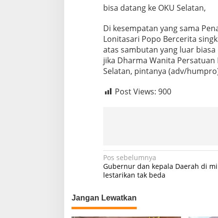
w
bisa datang ke OKU Selatan,
a
n
Di kesempatan yang sama Pena
i
Lonitasari Popo Bercerita sing
t
atas sambutan yang luar biasa 
a
o
jika Dharma Wanita Persatuan 
k
Selatan, pintanya (adv/humpro
u
s
Post Views:
900
e
l
a
t
a
n
s
t
N
Pos sebelumnya
u
Gubernur dan kepala Daerah di mi
a
d
lestarikan tak beda
y
v
b
Jangan Lewatkan
i
a
n
g
d