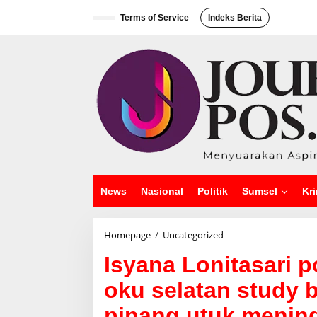
L
e
Terms of Service
Indeks Berita
w
a
t
i
k
e
k
o
n
t
e
n
News
Nasional
Politik
Sumsel
Kri
Homepage
/
Uncategorized
I
s
Isyana Lonitasari 
y
a
oku selatan study 
n
a
pinang utuk menin
L