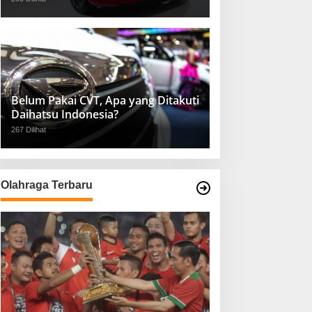
Belum Pakai CVT, Apa yang Ditakuti
Daihatsu Indonesia?
267 Dilihat
Olahraga Terbaru