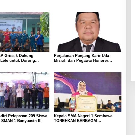
P Grissik Dukung
Perjalanan Panjang Karir Uda
 Lele untuk Dorong
Misral, dari Pegawai Honorer
ian Ekonomi Masyarakat
Hingga Mencapai Puncak Karir
Jabatan Struktural Eselon III
diri Pelepasan 209 Siswa
Kepala SMA Negeri 1 Sembawa,
 SMAN 1 Banyuasin III
TOREHKAN BERBAGAI
PENGHARGAAN MEMBANGGAKAN
Berkat Inovasinya