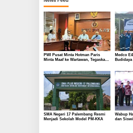
News Feed
k
m
e
n
i
n
g
k
a
t
PWI Pusat Minta Hotman Paris
Medco E&
k
Minta Maaf ke Wartawan, Tegaskan
Budidaya
a
Martabat Pers Harus Dihormati
Kemandir
n
w
a
w
a
s
a
n
s
SMA Negeri 17 Palembang Resmi
Wabup Ha
e
Menjadi Sekolah Model PM-KKA
dan Siswi
r
t