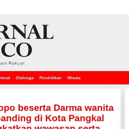
minal
Olahraga
Pendidikan
Wisata
popo beserta Darma wanita
banding di Kota Pangkal
gkatkan wawasan serta