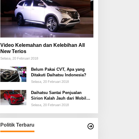
Video Kelemahan dan Kelebihan All
New Terios
Selasa, 20 Februari 2018
Belum Pakai CVT, Apa yang
Ditakuti Daihatsu Indonesia?
Selasa, 20 Februari 2018
Daihatsu Santai Penjualan
Sirion Kalah Jauh dari Mobil
LCGC
Selasa, 20 Februari 2018
Politik Terbaru