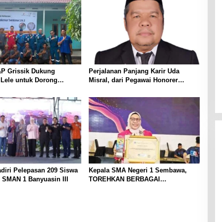
P Grissik Dukung
Perjalanan Panjang Karir Uda
 Lele untuk Dorong
Misral, dari Pegawai Honorer
ian Ekonomi Masyarakat
Hingga Mencapai Puncak Karir
Jabatan Struktural Eselon III
diri Pelepasan 209 Siswa
Kepala SMA Negeri 1 Sembawa,
 SMAN 1 Banyuasin III
TOREHKAN BERBAGAI
PENGHARGAAN MEMBANGGAKAN
Berkat Inovasinya