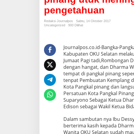
o
pengetahuan
n
i
t
Redaksi Journalpos
Sabtu, 14 Oktober 2017
a
Uncategorized
900 Dilihat
s
a
r
i
Journalpos.co.id-Bangka-Pangk
p
Kabupaten OKU Selatan melaku
o
Jumaat Pagi tadi,Rombongan D
p
dengan hangat, dan Dharma Wan
o
tempat di pangkal pinang sepert
b
e
tenpat Pembuatan Kemplang di 
s
Kota Pangkal pinang dan lang
e
Persatuan Kota Pangkal Pinang
r
Suparyono Sebagai Ketua Dhar
t
a
Edison sebagai Wakil Ketua Bid
D
a
Dalam sambutan nya Ibu Dessy
r
berterima kasih kepada Dharm
m
Wanita OKU Selatan sudah mau
a