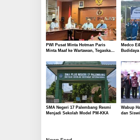
i
a
n
s
g
d
i
i
p
K
o
o
t
PWI Pusat Minta Hotman Paris
Medco E&
s
a
Minta Maaf ke Wartawan, Tegaskan
Budidaya
P
Martabat Pers Harus Dihormati
Kemandir
a
n
g
k
a
l
p
i
n
SMA Negeri 17 Palembang Resmi
Wabup Ha
a
Menjadi Sekolah Model PM-KKA
dan Siswi
n
g
u
t
u