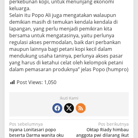
perkebunan kopi, untuk menunjang ekonomi
keluarga.
Selain itu Popo Ali juga mengatakan walaupun
demikian masih di temukan kendala kendala di
lapangan, yang perlu menjadi pemikiran kita
bersama untuk mengatasinya, yaitu perlunya
regulasi akses permodalan, baik dari perbankan
maupun lainnya bagi petani kopi kecil dalam
mendukung usaha taninya, perlunya akses pasar
yang harus di ketahui celat oleh kelompok petani
dalam pemasaran produknya” jelas Popo (humpro)
Post Views:
1,050
Ikuti Kami
N
Pos sebelumnya
Pos berikutnya
Isyana Lonitasari popo
Oktap Riady himbau
a
beserta Darma wanita oku
anggota pwi dilarang ikut