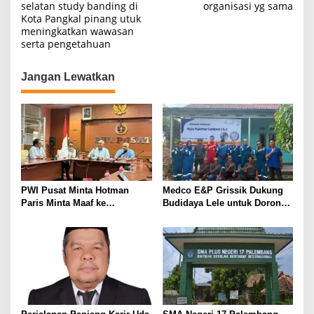
selatan study banding di
organisasi yg sama
v
Kota Pangkal pinang utuk
i
meningkatkan wawasan
serta pengetahuan
g
a
Jangan Lewatkan
s
i
p
o
s
PWI Pusat Minta Hotman
Medco E&P Grissik Dukung
Paris Minta Maaf ke
Budidaya Lele untuk Dorong
Wartawan, Tegaskan Martabat
Kemandirian Ekonomi
Pers Harus Dihormati
Masyarakat