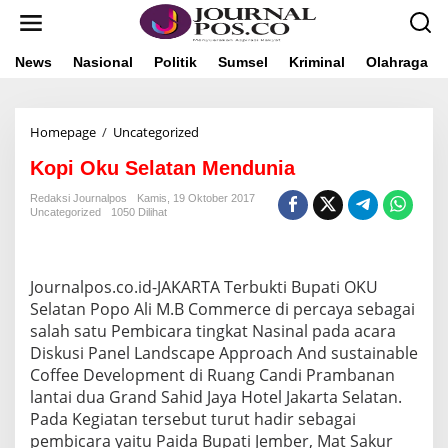
L
e
w
a
News
Nasional
Politik
Sumsel
Kriminal
Olahraga
t
i
k
Homepage
/
Uncategorized
K
e
o
k
Kopi Oku Selatan Mendunia
p
o
i
n
Redaksi Journalpos
Kamis, 19 Oktober 2017
O
t
Uncategorized
1050 Dilihat
k
e
u
n
S
e
Journalpos.co.id-JAKARTA Terbukti Bupati OKU
l
Selatan Popo Ali M.B Commerce di percaya sebagai
a
salah satu Pembicara tingkat Nasinal pada acara
t
a
Diskusi Panel Landscape Approach And sustainable
n
Coffee Development di Ruang Candi Prambanan
M
lantai dua Grand Sahid Jaya Hotel Jakarta Selatan.
e
Pada Kegiatan tersebut turut hadir sebagai
n
d
pembicara yaitu Paida Bupati Jember, Mat Sakur