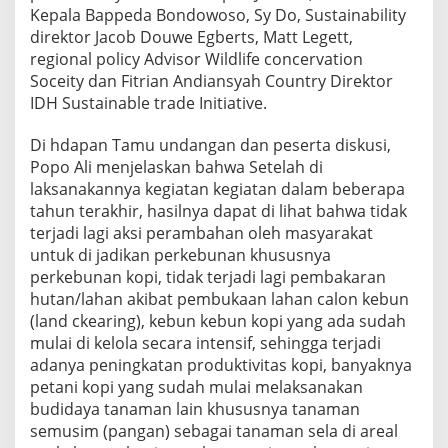
u
Kepala Bappeda Bondowoso, Sy Do, Sustainability
n
direktor Jacob Douwe Egberts, Matt Legett,
i
regional policy Advisor Wildlife concervation
a
Soceity dan Fitrian Andiansyah Country Direktor
IDH Sustainable trade Initiative.
Di hdapan Tamu undangan dan peserta diskusi,
Popo Ali menjelaskan bahwa Setelah di
laksanakannya kegiatan kegiatan dalam beberapa
tahun terakhir, hasilnya dapat di lihat bahwa tidak
terjadi lagi aksi perambahan oleh masyarakat
untuk di jadikan perkebunan khususnya
perkebunan kopi, tidak terjadi lagi pembakaran
hutan/lahan akibat pembukaan lahan calon kebun
(land ckearing), kebun kebun kopi yang ada sudah
mulai di kelola secara intensif, sehingga terjadi
adanya peningkatan produktivitas kopi, banyaknya
petani kopi yang sudah mulai melaksanakan
budidaya tanaman lain khususnya tanaman
semusim (pangan) sebagai tanaman sela di areal