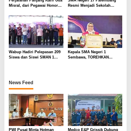
Perjalanan Panjang Karir Uda
SMA Negeri 17 Palembang
Misral, dari Pegawai Honorer
Resmi Menjadi Sekolah
Hingga Mencapai Puncak
Model PM-KKA
Karir Jabatan Struktural
Eselon III
Wabup Hadiri Pelepasan 209
Kepala SMA Negeri 1
Siswa dan Siswi SMAN 1
Sembawa, TOREHKAN
Banyuasin III
BERBAGAI PENGHARGAAN
MEMBANGGAKAN Berkat
Inovasinya
News Feed
PWI Pusat Minta Hotman
Medco E&P Grissik Dukung