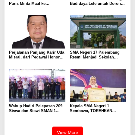
Paris Minta Maaf ke
Budidaya Lele untuk Dorong
Wartawan, Tegaskan Martabat
Kemandirian Ekonomi
Pers Harus Dihormati
Masyarakat
Perjalanan Panjang Karir Uda
SMA Negeri 17 Palembang
Misral, dari Pegawai Honorer
Resmi Menjadi Sekolah
Hingga Mencapai Puncak
Model PM-KKA
Karir Jabatan Struktural
Eselon III
Wabup Hadiri Pelepasan 209
Kepala SMA Negeri 1
Siswa dan Siswi SMAN 1
Sembawa, TOREHKAN
Banyuasin III
BERBAGAI PENGHARGAAN
MEMBANGGAKAN Berkat
Inovasinya
View More