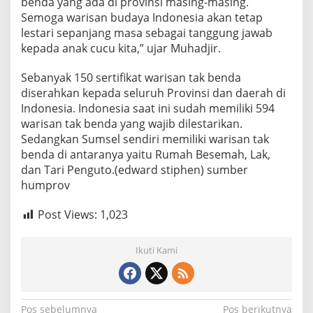
benda yang ada di provinsi masing-masing.
b
Semoga warisan budaya Indonesia akan tetap
e
lestari sepanjang masa sebagai tanggung jawab
d
a
kepada anak cucu kita,” ujar Muhadjir.
Sebanyak 150 sertifikat warisan tak benda
diserahkan kepada seluruh Provinsi dan daerah di
Indonesia. Indonesia saat ini sudah memiliki 594
warisan tak benda yang wajib dilestarikan.
Sedangkan Sumsel sendiri memiliki warisan tak
benda di antaranya yaitu Rumah Besemah, Lak,
dan Tari Penguto.(edward stiphen) sumber
humprov
Post Views:
1,023
Ikuti Kami
N
Pos sebelumnya
Pos berikutnya