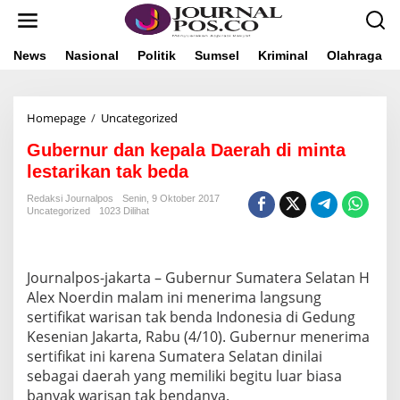
L
e
w
a
News
Nasional
Politik
Sumsel
Kriminal
Olahraga
t
i
k
Homepage
/
Uncategorized
G
e
u
k
Gubernur dan kepala Daerah di minta
b
o
e
n
lestarikan tak beda
r
t
n
e
Redaksi Journalpos
Senin, 9 Oktober 2017
Uncategorized
1023 Dilihat
u
n
r
d
a
Journalpos-jakarta – Gubernur Sumatera Selatan H
n
k
Alex Noerdin malam ini menerima langsung
e
sertifikat warisan tak benda Indonesia di Gedung
p
Kesenian Jakarta, Rabu (4/10). Gubernur menerima
a
sertifikat ini karena Sumatera Selatan dinilai
l
sebagai daerah yang memiliki begitu luar biasa
a
D
banyak warisan tak bendanya.