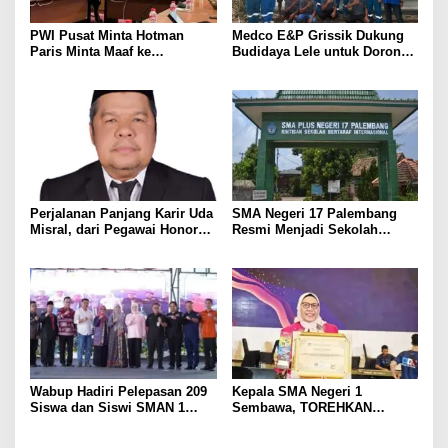
PWI Pusat Minta Hotman
Medco E&P Grissik Dukung
Paris Minta Maaf ke
Budidaya Lele untuk Dorong
Wartawan, Tegaskan Martabat
Kemandirian Ekonomi
Pers Harus Dihormati
Masyarakat
Perjalanan Panjang Karir Uda
SMA Negeri 17 Palembang
Misral, dari Pegawai Honorer
Resmi Menjadi Sekolah
Hingga Mencapai Puncak
Model PM-KKA
Karir Jabatan Struktural
Eselon III
Wabup Hadiri Pelepasan 209
Kepala SMA Negeri 1
Siswa dan Siswi SMAN 1
Sembawa, TOREHKAN
Banyuasin III
BERBAGAI PENGHARGAAN
MEMBANGGAKAN Berkat