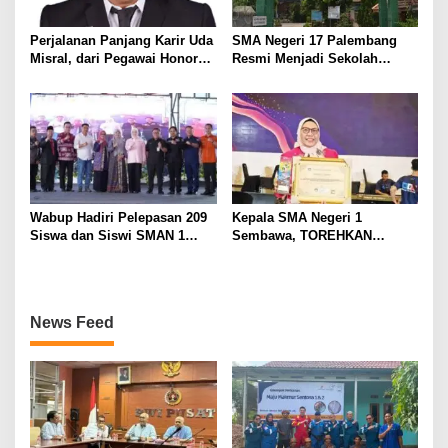
Perjalanan Panjang Karir Uda
SMA Negeri 17 Palembang
Misral, dari Pegawai Honorer
Resmi Menjadi Sekolah
Hingga Mencapai Puncak
Model PM-KKA
Karir Jabatan Struktural
Eselon III
Wabup Hadiri Pelepasan 209
Kepala SMA Negeri 1
Siswa dan Siswi SMAN 1
Sembawa, TOREHKAN
Banyuasin III
BERBAGAI PENGHARGAAN
MEMBANGGAKAN Berkat
Inovasinya
News Feed