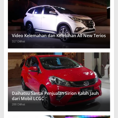
Video Kelemahan dan Kelebihan All New Terios
317 Dilihat
Daihatsu Santai Penjualan Sirion Kalah Jauh
dari Mobil LCGC
288 Dilihat