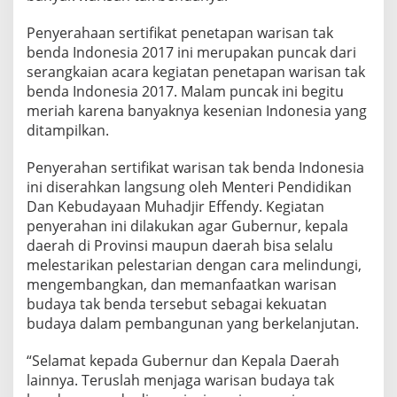
a
e
Penyerahaan sertifikat penetapan warisan tak
r
benda Indonesia 2017 ini merupakan puncak dari
a
serangkaian acara kegiatan penetapan warisan tak
h
d
benda Indonesia 2017. Malam puncak ini begitu
i
meriah karena banyaknya kesenian Indonesia yang
m
ditampilkan.
i
n
Penyerahan sertifikat warisan tak benda Indonesia
t
a
ini diserahkan langsung oleh Menteri Pendidikan
l
Dan Kebudayaan Muhadjir Effendy. Kegiatan
e
penyerahan ini dilakukan agar Gubernur, kepala
s
daerah di Provinsi maupun daerah bisa selalu
t
a
melestarikan pelestarian dengan cara melindungi,
r
mengembangkan, dan memanfaatkan warisan
i
budaya tak benda tersebut sebagai kekuatan
k
budaya dalam pembangunan yang berkelanjutan.
a
n
t
“Selamat kepada Gubernur dan Kepala Daerah
a
lainnya. Teruslah menjaga warisan budaya tak
k