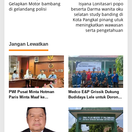
Gelapkan Motor bambang
Isyana Lonitasari popo
a
di gelandang polisi
beserta Darma wanita oku
selatan study banding di
v
Kota Pangkal pinang utuk
i
meningkatkan wawasan
serta pengetahuan
g
a
Jangan Lewatkan
s
i
p
o
s
PWI Pusat Minta Hotman
Medco E&P Grissik Dukung
Paris Minta Maaf ke
Budidaya Lele untuk Dorong
Wartawan, Tegaskan Martabat
Kemandirian Ekonomi
Pers Harus Dihormati
Masyarakat