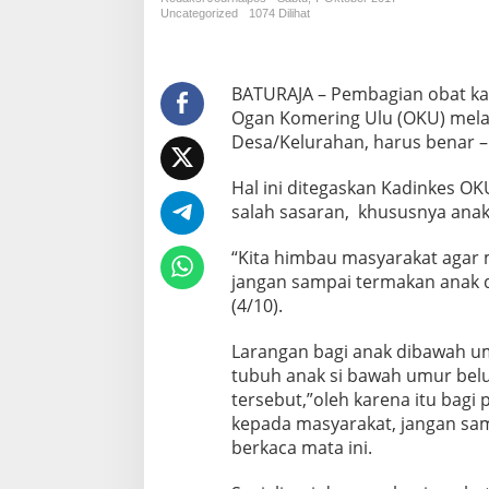
b
Uncategorized
1074 Dilihat
a
t
K
a
BATURAJA – Pembagian obat kak
k
Ogan Komering Ulu (OKU) melal
i
Desa/Kelurahan, harus benar –
G
a
Hal ini ditegaskan Kadinkes 
j
a
salah sasaran, khususnya anak
h
B
“Kita himbau masyarakat agar 
a
jangan sampai termakan anak 
h
(4/10).
a
y
a
Larangan bagi anak dibawah u
B
tubuh anak si bawah umur bel
a
tersebut,”oleh karena itu bagi
g
kepada masyarakat, jangan sam
i
A
berkaca mata ini.
n
a