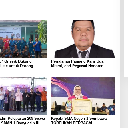
P Grissik Dukung
Perjalanan Panjang Karir Uda
 Lele untuk Dorong
Misral, dari Pegawai Honorer
ian Ekonomi Masyarakat
Hingga Mencapai Puncak Karir
Jabatan Struktural Eselon III
diri Pelepasan 209 Siswa
Kepala SMA Negeri 1 Sembawa,
 SMAN 1 Banyuasin III
TOREHKAN BERBAGAI
PENGHARGAAN MEMBANGGAKAN