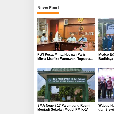
News Feed
PWI Pusat Minta Hotman Paris
Medco E&
Minta Maaf ke Wartawan, Tegaskan
Budidaya
Martabat Pers Harus Dihormati
Kemandir
SMA Negeri 17 Palembang Resmi
Wabup Ha
Menjadi Sekolah Model PM-KKA
dan Siswi