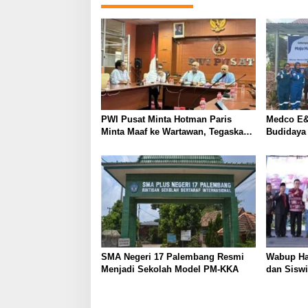
g
a
s
i
p
o
PWI Pusat Minta Hotman Paris
Medco E&
s
Minta Maaf ke Wartawan, Tegaskan
Budidaya
Martabat Pers Harus Dihormati
Kemandir
SMA Negeri 17 Palembang Resmi
Wabup Ha
Menjadi Sekolah Model PM-KKA
dan Siswi