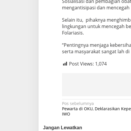
Sosialisasi dan pembagian obat
k
mengantisipasi dan mencegah p
d
i
Selain itu, pihaknya menghimb
B
a
lingkungan untuk mencegah b
w
Folariasis.
a
h
“Pentingnya menjaga kebersih
U
serta masyarakat sangat lah di 
m
u
r
Post Views:
1,074
N
Pos sebelumnya
Pewarta di OKU, Deklarasikan Kep
a
IWO
v
Jangan Lewatkan
i