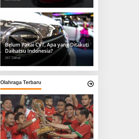
Belum Pakai CVT, Apa yang Ditakuti
Daihatsu Indonesia?
267 Dilihat
Olahraga Terbaru