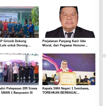
P Grissik Dukung
Perjalanan Panjang Karir Uda
 Lele untuk Dorong
Misral, dari Pegawai Honorer
ian Ekonomi Masyarakat
Hingga Mencapai Puncak Karir
Jabatan Struktural Eselon III
diri Pelepasan 209 Siswa
Kepala SMA Negeri 1 Sembawa,
 SMAN 1 Banyuasin III
TOREHKAN BERBAGAI
PENGHARGAAN MEMBANGGAKAN
Berkat Inovasinya