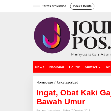
L
e
Terms of Service
Indeks Berita
w
a
t
i
k
e
k
o
n
t
e
n
News
Nasional
Politik
Sumsel
Kri
Homepage
/
Uncategorized
I
n
Ingat, Obat Kaki G
g
a
Bawah Umur
t
,
O
Redaksi Journalpos
Sabtu, 7 Oktober 2017