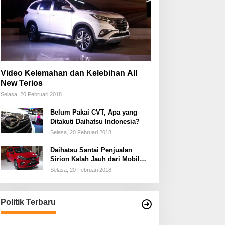
Video Kelemahan dan Kelebihan All
New Terios
Selasa, 20 Februari 2018
Belum Pakai CVT, Apa yang
Ditakuti Daihatsu Indonesia?
Selasa, 20 Februari 2018
Daihatsu Santai Penjualan
Sirion Kalah Jauh dari Mobil
LCGC
Selasa, 20 Februari 2018
Politik Terbaru