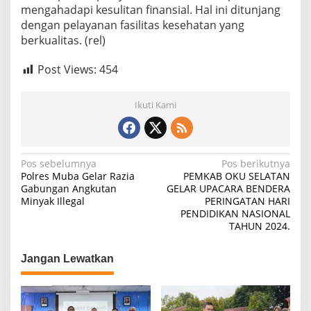
mengahadapi kesulitan finansial. Hal ini ditunjang
dengan pelayanan fasilitas kesehatan yang
berkualitas. (rel)
Post Views:
454
Ikuti Kami
N
Pos sebelumnya
Pos berikutnya
Polres Muba Gelar Razia
PEMKAB OKU SELATAN
a
Gabungan Angkutan
GELAR UPACARA BENDERA
Minyak Illegal
PERINGATAN HARI
v
PENDIDIKAN NASIONAL
i
TAHUN 2024.
g
Jangan Lewatkan
a
s
i