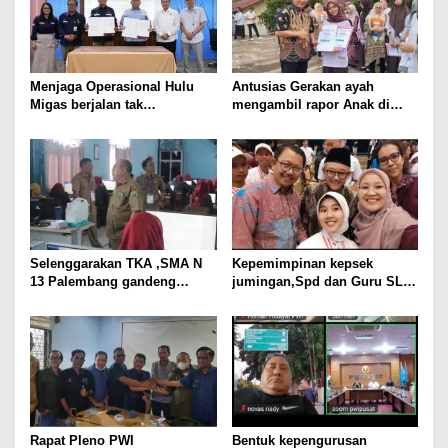
p
o
s
Menjaga Operasional Hulu
Antusias Gerakan ayah
Migas berjalan tak
mengambil rapor Anak di
bertentangan dengan koridor
SMA N 10 Palembang
hukum, SKK Migas
Sumbagsel Teken PKS
bersama Kejati Sumsel
Selenggarakan TKA ,SMA N
Kepemimpinan kepsek
13 Palembang gandeng
jumingan,Spd dan Guru SLB
KOMITE
Negeri pembina palembang
jadikan ABK Mandiri dan
berprestasi
Rapat Pleno PWI
Bentuk kepengurusan