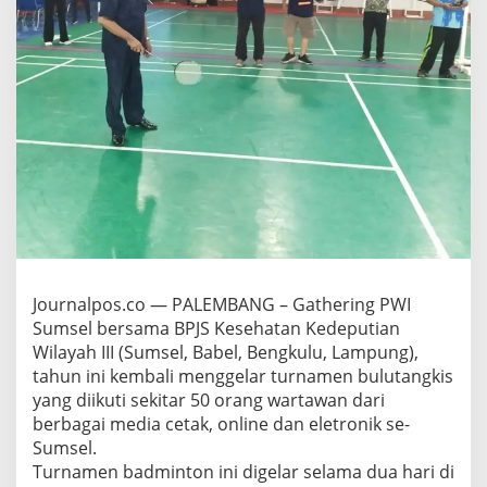
d
a
n
B
P
J
S
K
e
s
e
h
a
t
a
Journalpos.co — PALEMBANG – Gathering PWI
n
K
Sumsel bersama BPJS Kesehatan Kedeputian
e
Wilayah III (Sumsel, Babel, Bengkulu, Lampung),
m
tahun ini kembali menggelar turnamen bulutangkis
b
yang diikuti sekitar 50 orang wartawan dari
a
l
berbagai media cetak, online dan eletronik se-
i
Sumsel.
D
Turnamen badminton ini digelar selama dua hari di
i