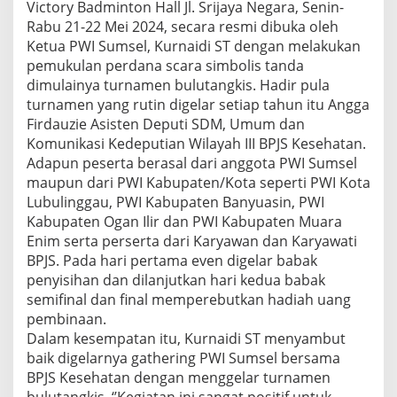
Victory Badminton Hall Jl. Srijaya Negara, Senin-
g
Rabu 21-22 Mei 2024, secara resmi dibuka oleh
e
l
Ketua PWI Sumsel, Kurnaidi ST dengan melakukan
a
pemukulan perdana scara simbolis tanda
r
dimulainya turnamen bulutangkis. Hadir pula
turnamen yang rutin digelar setiap tahun itu Angga
Firdauzie Asisten Deputi SDM, Umum dan
Komunikasi Kedeputian Wilayah III BPJS Kesehatan.
Adapun peserta berasal dari anggota PWI Sumsel
maupun dari PWI Kabupaten/Kota seperti PWI Kota
Lubulinggau, PWI Kabupaten Banyuasin, PWI
Kabupaten Ogan Ilir dan PWI Kabupaten Muara
Enim serta perserta dari Karyawan dan Karyawati
BPJS. Pada hari pertama even digelar babak
penyisihan dan dilanjutkan hari kedua babak
semifinal dan final memperebutkan hadiah uang
pembinaan.
Dalam kesempatan itu, Kurnaidi ST menyambut
baik digelarnya gathering PWI Sumsel bersama
BPJS Kesehatan dengan menggelar turnamen
bulutangkis. ‘’Kegiatan ini sangat positif untuk