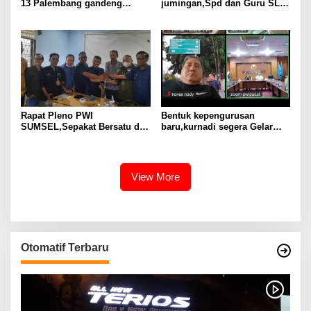
13 Palembang gandeng
jumingan,Spd dan Guru SLB
KOMITE
Negeri pembina palembang
jadikan ABK Mandiri dan
berprestasi
Rapat Pleno PWI
Bentuk kepengurusan
SUMSEL,Sepakat Bersatu di
baru,kurnadi segera Gelar
Bawah Kepemimpinan
Rapat Pleno
KURNAIDI
View More
Otomatif Terbaru