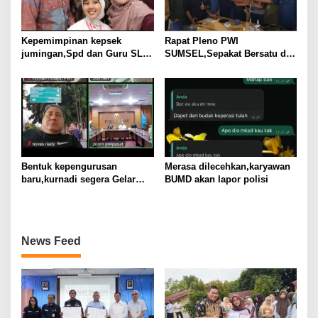
Kepemimpinan kepsek
Rapat Pleno PWI
jumingan,Spd dan Guru SLB
SUMSEL,Sepakat Bersatu di
Negeri pembina palembang
Bawah Kepemimpinan
jadikan ABK Mandiri dan
KURNAIDI
berprestasi
Bentuk kepengurusan
Merasa dilecehkan,karyawan
baru,kurnadi segera Gelar
BUMD akan lapor polisi
Rapat Pleno
News Feed