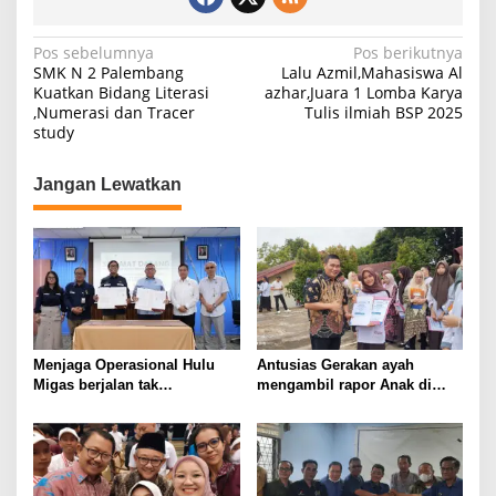
N
Pos sebelumnya
Pos berikutnya
SMK N 2 Palembang
Lalu Azmil,Mahasiswa Al
a
Kuatkan Bidang Literasi
azhar,Juara 1 Lomba Karya
,Numerasi dan Tracer
Tulis ilmiah BSP 2025
v
study
i
g
Jangan Lewatkan
a
s
i
p
o
s
Menjaga Operasional Hulu
Antusias Gerakan ayah
Migas berjalan tak
mengambil rapor Anak di
bertentangan dengan koridor
SMA N 10 Palembang
hukum, SKK Migas
Sumbagsel Teken PKS
bersama Kejati Sumsel