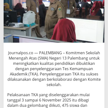
M
A
N
1
3
P
a
l
e
m
b
a
Journalpos.co — PALEMBANG – Komitmen Sekolah
n
Menengah Atas (SMA) Negeri 13 Palembang untuk
g
g
meningkatkan kualitas pendidikan dibuktikan
a
dengan penyelenggaraan Tes Kemampuan
n
Akademik (TKA). Penyelenggaraan TKA itu sukses
d
dilaksanakan dengan berkolaborasi dengan Komite
e
sekolah.
n
g
K
Pelaksanaan TKA yang diselenggarakan mulai
O
tanggal 3 sampai 6 November 2025 itu dibagi
M
dalam dua gelombang diikuti, 475 siswa dan
I