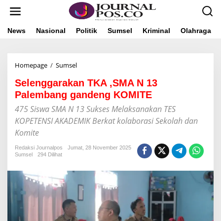
L
e
w
a
News
Nasional
Politik
Sumsel
Kriminal
Olahraga
t
i
k
Homepage
/
Sumsel
S
e
e
k
Selenggarakan TKA ,SMA N 13
l
o
e
n
Palembang gandeng KOMITE
n
t
475 Siswa SMA N 13 Sukses Melaksanakan TES
g
e
g
n
KOPETENSI AKADEMIK Berkat kolaborasi Sekolah dan
a
Komite
r
a
Redaksi Journalpos
Jumat, 28 November 2025
k
Sumsel
294 Dilihat
a
n
T
K
A
,
S