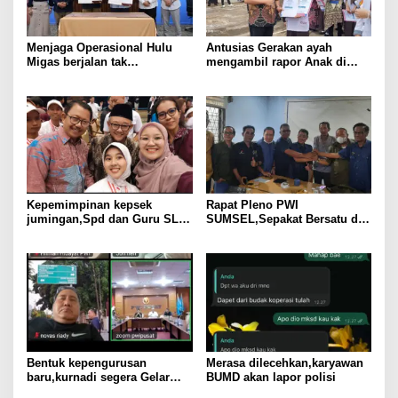
Menjaga Operasional Hulu
Antusias Gerakan ayah
Migas berjalan tak
mengambil rapor Anak di
bertentangan dengan koridor
SMA N 10 Palembang
hukum, SKK Migas
Sumbagsel Teken PKS
bersama Kejati Sumsel
Kepemimpinan kepsek
Rapat Pleno PWI
jumingan,Spd dan Guru SLB
SUMSEL,Sepakat Bersatu di
Negeri pembina palembang
Bawah Kepemimpinan
jadikan ABK Mandiri dan
KURNAIDI
berprestasi
Bentuk kepengurusan
Merasa dilecehkan,karyawan
baru,kurnadi segera Gelar
BUMD akan lapor polisi
Rapat Pleno