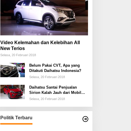
Video Kelemahan dan Kelebihan All
New Terios
Selasa, 20 Februari 2018
Belum Pakai CVT, Apa yang
Ditakuti Daihatsu Indonesia?
Selasa, 20 Februari 2018
Daihatsu Santai Penjualan
Sirion Kalah Jauh dari Mobil
LCGC
Selasa, 20 Februari 2018
Politik Terbaru