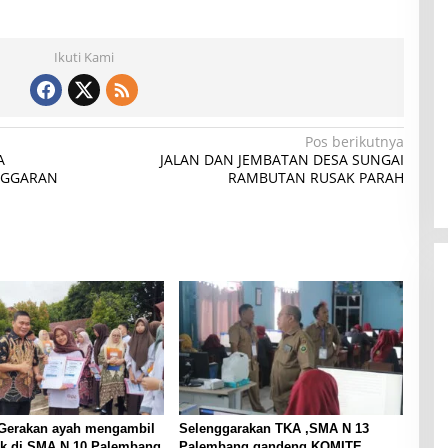
Ikuti Kami
Pos berikutnya
A
JALAN DAN JEMBATAN DESA SUNGAI
NGGARAN
RAMBUTAN RUSAK PARAH
 Gerakan ayah mengambil
Selenggarakan TKA ,SMA N 13
ak di SMA N 10 Palembang
Palembang gandeng KOMITE