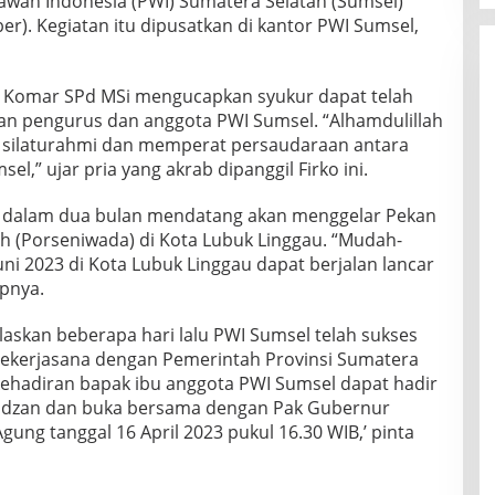
wan Indonesia (PWI) Sumatera Selatan (Sumsel)
r). Kegiatan itu dipusatkan di kantor PWI Sumsel,
s Komar SPd MSi mengucapkan syukur dapat telah
an pengurus dan anggota PWI Sumsel. “Alhamdulillah
k silaturahmi dan memperat persaudaraan antara
,” ujar pria yang akrab dipanggil Firko ini.
ga dalam dua bulan mendatang akan menggelar Pekan
 (Porseniwada) di Kota Lubuk Linggau. “Mudah-
i 2023 di Kota Lubuk Linggau dapat berjalan lancar
apnya.
elaskan beberapa hari lalu PWI Sumsel telah sukses
ekerjasana dengan Pemerintah Provinsi Sumatera
ehadiran bapak ibu anggota PWI Sumsel dapat hadir
adzan dan buka bersama dengan Pak Gubernur
ung tanggal 16 April 2023 pukul 16.30 WIB,’ pinta