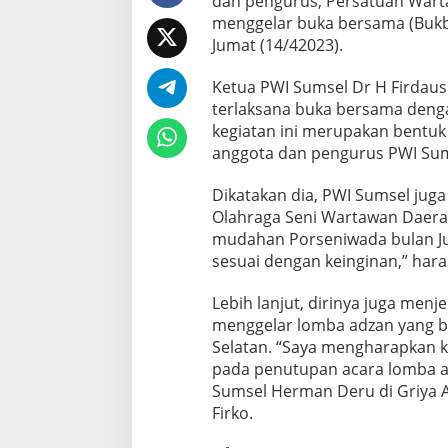
dan pengurus, Persatuan Warta
n
menggelar buka bersama (Bukbe
g
Jumat (14/42023).
a
n
P
Ketua PWI Sumsel Dr H Firdau
e
terlaksana buka bersama deng
n
kegiatan ini merupakan bentu
g
anggota dan pengurus PWI Sumsel
u
r
u
Dikatakan dia, PWI Sumsel ju
s
Olahraga Seni Wartawan Daerah
d
mudahan Porseniwada bulan Jun
a
sesuai dengan keinginan,” har
n
A
n
Lebih lanjut, dirinya juga menj
g
menggelar lomba adzan yang b
g
Selatan. “Saya mengharapkan k
o
pada penutupan acara lomba 
t
Sumsel Herman Deru di Griya Ag
a
Firko.