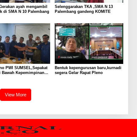
 Gerakan ayah mengambil
Selenggarakan TKA ,SMA N 13
ak di SMA N 10 Palembang
Palembang gandeng KOMITE
eno PWI SUMSEL,Sepakat
Bentuk kepengurusan baru,kurnadi
di Bawah Kepemimpinan
segera Gelar Rapat Pleno
I
View More