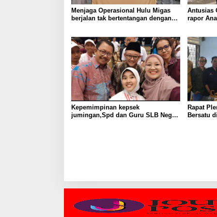
Menjaga Operasional Hulu Migas
Antusias
berjalan tak bertentangan dengan
rapor An
koridor hukum, SKK Migas
Sumbagsel Teken PKS bersama
Kejati Sumsel
Kepemimpinan kepsek
Rapat Pl
jumingan,Spd dan Guru SLB Negeri
Bersatu 
pembina palembang jadikan ABK
KURNAID
Mandiri dan berprestasi