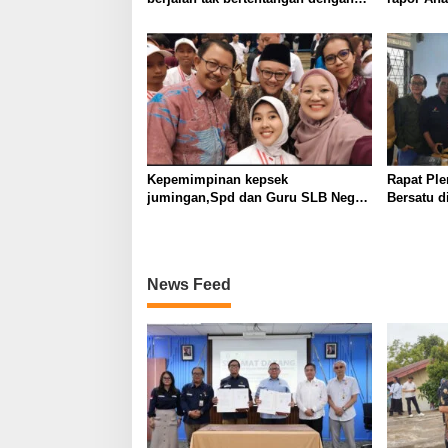
koridor hukum, SKK Migas
Sumbagsel Teken PKS bersama
Kejati Sumsel
Kepemimpinan kepsek
Rapat Pl
jumingan,Spd dan Guru SLB Negeri
Bersatu 
pembina palembang jadikan ABK
KURNAID
Mandiri dan berprestasi
News Feed