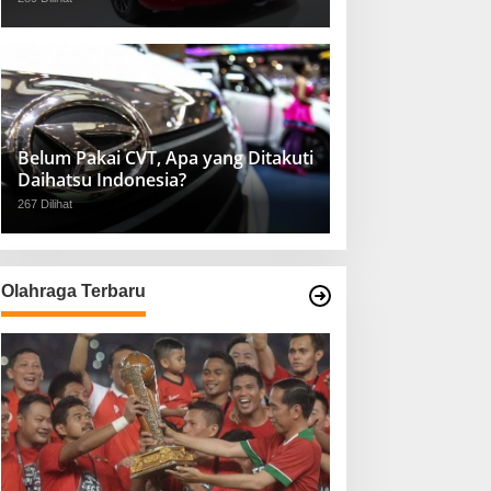
Belum Pakai CVT, Apa yang Ditakuti
Daihatsu Indonesia?
267 Dilihat
Olahraga Terbaru