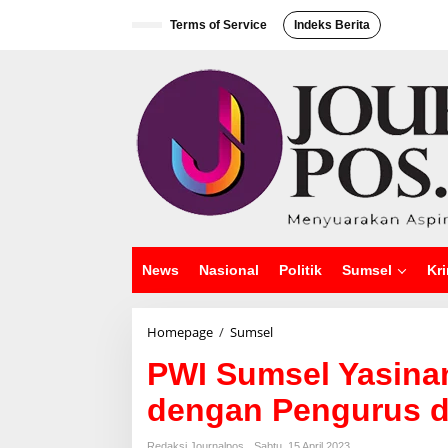
L
e
Terms of Service
Indeks Berita
w
a
t
i
k
e
k
o
n
t
e
n
News
Nasional
Politik
Sumsel
Kri
Homepage
/
Sumsel
P
W
PWI Sumsel Yasina
I
S
dengan Pengurus 
u
m
s
Redaksi Journalpos
Sabtu, 15 April 2023