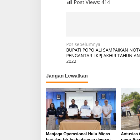
Post Views:
414
N
Pos sebelumnya
BUPATI POPO ALI SAMPAIKAN NOT
a
PENGANTAR LKPJ AKHIR TAHUN A
2022
v
i
Jangan Lewatkan
g
a
s
i
p
o
s
Menjaga Operasional Hulu Migas
Antusias
berjalan tak bertentangan dengan
rapor An