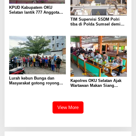
KPUD Kabupatem OKU
Selatan lantik 777 Anggota
PPS
TIM Supervisi SSDM Polri
tiba di Polda Sumsel demi
meningkatkan mutu
pelaksanaan promosi jabatan
terbuka di Polda Sumsel
Lurah kebun Bunga dan
Kapolres OKU Selatan Ajak
Masyarakat gotong royong
Wartawan Makan Siang
Bersama
Bersama
View More