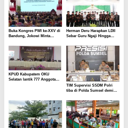
i
p
o
s
Buka Kongres PWI ke-XXV di
Herman Deru Harapkan LDII
Bandung, Jokowi Minta
Sebar Guru Ngaji Hingga
Wartawan Patuhi Kode Etik
Pelosok Sumsel
KPUD Kabupatem OKU
Selatan lantik 777 Anggota
PPS
TIM Supervisi SSDM Polri
tiba di Polda Sumsel demi
meningkatkan mutu
pelaksanaan promosi jabatan
terbuka di Polda Sumsel