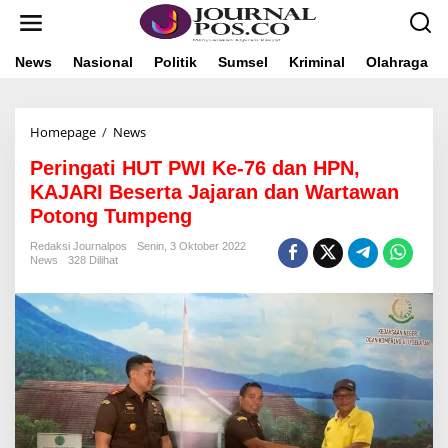
L
e
w
a
News
Nasional
Politik
Sumsel
Kriminal
Olahraga
t
i
k
Homepage
/
News
P
e
e
k
Peringati HUT PWI Ke-76 dan HPN,
r
o
i
n
KAJARI Beserta Jajaran dan Wartawan
n
t
Potong Tumpeng
g
e
a
n
Redaksi Journalpos
Senin, 3 Oktober 2022
t
News
328 Dilihat
i
H
U
T
P
W
I
K
e
-