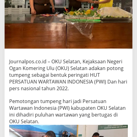
7
6
d
a
n
H
P
N
,
K
A
Journalpos.co.id – OKU Selatan, Kejaksaan Negeri
J
Ogan Komering Ulu (OKU) Selatan adakan potong
A
R
tumpeng sebagai bentuk peringati HUT
I
PERSATUAN WARTAWAN INDONESIA (PWI) Dan hari
B
pers nasional tahun 2022.
e
s
Pemotongan tumpeng hari jadi Persatuan
e
r
Wartawan Indonesia (PWI) kabupaten OKU Selatan
t
ini dihadiri puluhan wartawan yang bertugas di
a
OKU Selatan.
J
a
j