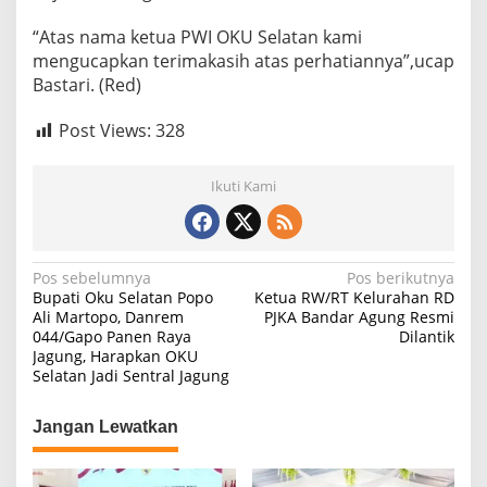
“Atas nama ketua PWI OKU Selatan kami
mengucapkan terimakasih atas perhatiannya”,ucap
Bastari. (Red)
Post Views:
328
Ikuti Kami
N
Pos sebelumnya
Pos berikutnya
Bupati Oku Selatan Popo
Ketua RW/RT Kelurahan RD
a
Ali Martopo, Danrem
PJKA Bandar Agung Resmi
044/Gapo Panen Raya
Dilantik
v
Jagung, Harapkan OKU
i
Selatan Jadi Sentral Jagung
g
Jangan Lewatkan
a
s