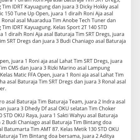
g Tim IDRT Kayuagung dan juara 3 Dicky Hokky asal
c 150 Tune Up Open, juara 1 diraih Roni Aja asal
 2 Ronal asal Muaradua Tim Anobe Tech Tuner dan
g Tim IDRT Kayuagung. Kelas Sport 2T 140 STD
ra 1 diraih Roni Aja asal Baturaja Tim SRT Dregs, juara
Tim SRT Dregs dan juara 3 Budi Chaniago asal Baturaja
en, juara 1 Roni aja asal Lahat Tim SRT Dregs, juara
Tim CMS dan juara 3 Rizki Marino asal Lampung
Kelas Matic FFA Open, juara 1 Roni aja asal Lahat Tim
ha asal Baturaja Tim SRT Dregs dan juara 3 Ronal asal
er.
o asal Baturaja Tim Baturaja Team, juara 2 Indra asal
an juara 3 Dhedy Df asal OKU selatan Tim Choker
0 STD OKU Raya, juara 1 Sakti Wahyu asal Baturaja
 2 Budi Chaniago asal Baturaja Tim Bintang doa
l Batumarta Tim AMT 87. Kelas Metik 130 STD OKU
Baturaja Tim Bintang doa bersama, juara 2 Aditya