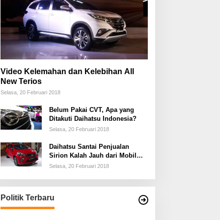
Video Kelemahan dan Kelebihan All
New Terios
Selasa, 20 Februari 2018
Belum Pakai CVT, Apa yang
Ditakuti Daihatsu Indonesia?
Selasa, 20 Februari 2018
Daihatsu Santai Penjualan
Sirion Kalah Jauh dari Mobil
LCGC
Selasa, 20 Februari 2018
Politik Terbaru