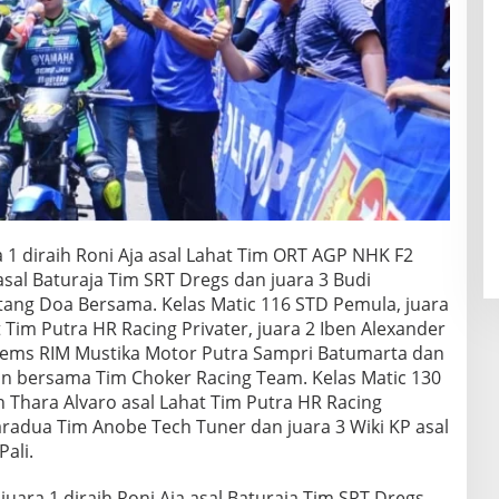
a 1 diraih Roni Aja asal Lahat Tim ORT AGP NHK F2
asal Baturaja Tim SRT Dregs dan juara 3 Budi
ntang Doa Bersama. Kelas Matic 116 STD Pemula, juara
t Tim Putra HR Racing Privater, juara 2 Iben Alexander
ems RIM Mustika Motor Putra Sampri Batumarta dan
tan bersama Tim Choker Racing Team. Kelas Matic 130
h Thara Alvaro asal Lahat Tim Putra HR Racing
uaradua Tim Anobe Tech Tuner dan juara 3 Wiki KP asal
Pali.
uara 1 diraih Roni Aja asal Baturaja Tim SRT Dregs,