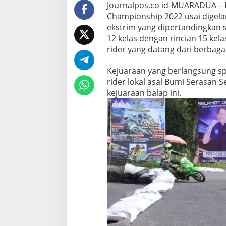
Journalpos.co id-MUARADUA – 
M
E
Championship 2022 usai digelar
V
ekstrim yang dipertandingkan 
E
12 kelas dengan rincian 15 kel
N
rider yang datang dari berbagai
T
O
P
Kejuaraan yang berlangsung spo
E
rider lokal asal Bumi Serasan
N
kejuaraan balap ini.
R
O
A
D
R
A
C
E
C
H
A
M
P
I
O