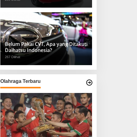
Belum Pakai CVT, Apa yang Ditakuti
Daihatsu Indonesia?
267 Dilihat
Olahraga Terbaru