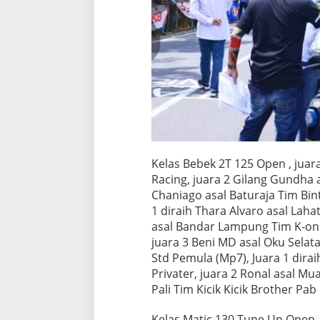
Kelas Bebek 2T 125 Open , juar
Racing, juara 2 Gilang Gundha 
Chaniago asal Baturaja Tim Bi
1 diraih Thara Alvaro asal Laha
asal Bandar Lampung Tim K-on
juara 3 Beni MD asal Oku Sela
Std Pemula (Mp7), Juara 1 dirai
Privater, juara 2 Ronal asal M
Pali Tim Kicik Kicik Brother Pab 
Kelas Matic 130 Tune Up Open, j