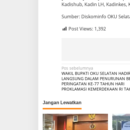
Kadishub, Kadin LH, Kadinkes,
Sumber: Diskominfo OKU Selat
Post Views:
1,392
N
Pos sebelumnya
WAKIL BUPATI OKU SELATAN HADI
a
LANGSUNG DALAM PENURUNAN B
PERINGATAN KE-77 TAHUN HARI
v
PROKLAMASI KEMERDEKAAN RI TA
i
g
Jangan Lewatkan
a
s
i