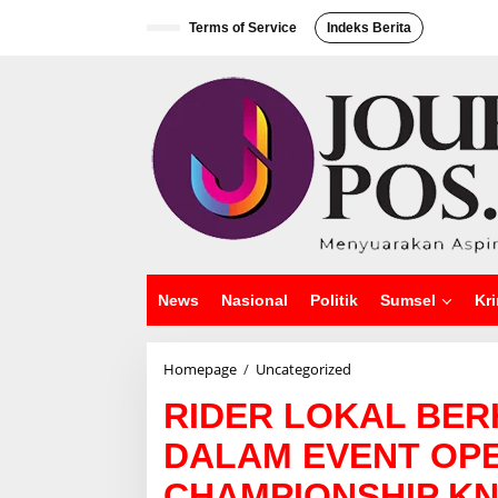
L
e
Terms of Service
Indeks Berita
w
a
t
i
k
e
k
o
n
t
e
n
News
Nasional
Politik
Sumsel
Kri
Homepage
/
Uncategorized
R
I
RIDER LOKAL BER
D
E
DALAM EVENT OP
R
L
CHAMPIONSHIP KN
O