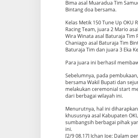
Bima asal Muaradua Tim Samudr
Bintang doa bersama.
Kelas Metik 150 Tune Up OKU R
Racing Team, juara 2 Mario asa
Wira Winata asal Baturaja Tim P
Chaniago asal Baturaja Tim Bin
Baturaja Tim dan juara 3 Eka 
Para juara ini berhasil membaw
Sebelumnya, pada pembukaan, B
bersama Wakil Bupati dan sej
melakukan ceremonial start m
dari berbagai wilayah ini.
Menurutnya, hal ini diharapka
khususnya asal Kabupaten OKU 
sumbangsih berbagai pihak yan
ini.
[2/9 08.17] Ichan Joe: Dalam pe