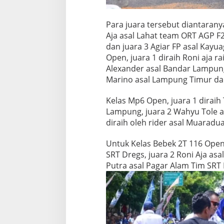
N
S
Para juara tersebut diantarany
H
I
Aja asal Lahat team ORT AGP F2 
P
dan juara 3 Agiar FP asal Kayu
K
Open, juara 1 diraih Roni aja ra
N
Alexander asal Bandar Lampung
P
Marino asal Lampung Timur da
I
O
K
Kelas Mp6 Open, juara 1 diraih
U
Lampung, juara 2 Wahyu Tole 
S
diraih oleh rider asal Muaradu
E
L
A
Untuk Kelas Bebek 2T 116 Open,
T
SRT Dregs, juara 2 Roni Aja as
A
Putra asal Pagar Alam Tim SRT 
N
2
0
2
2