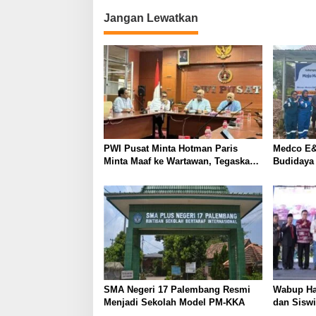
i
Jangan Lewatkan
g
a
s
i
p
o
s
PWI Pusat Minta Hotman Paris
Medco E&
Minta Maaf ke Wartawan, Tegaskan
Budidaya
Martabat Pers Harus Dihormati
Kemandir
SMA Negeri 17 Palembang Resmi
Wabup Ha
Menjadi Sekolah Model PM-KKA
dan Siswi