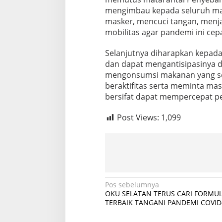
a
mengimbau kepada seluruh masy
h
masker, mencuci tangan, menj
a
mobilitas agar pandemi ini cepa
n
P
e
Selanjutnya diharapkan kepada
n
dan dapat mengantisipasinya d
y
mengonsumsi makanan yang seh
e
beraktifitas serta meminta ma
b
a
bersifat dapat mempercepat pe
r
a
Post Views:
1,099
n
C
o
v
i
d
-
N
Pos sebelumnya
1
OKU SELATAN TERUS CARI FORMUL
9
a
TERBAIK TANGANI PANDEMI COVID
v