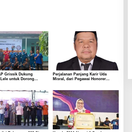
Berkat Inovasinya
P Grissik Dukung
Perjalanan Panjang Karir Uda
 Lele untuk Dorong
Misral, dari Pegawai Honorer
ian Ekonomi Masyarakat
Hingga Mencapai Puncak Karir
Jabatan Struktural Eselon III