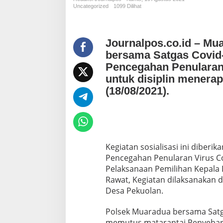
s
Uncategorized
1099 Dilihat
a
s
i
d
Journalpos.co.id – Mu
a
bersama Satgas Covid-
n
Pencegahan Penularan
E
d
untuk disiplin menerap
u
(18/08/2021).
k
a
s
i
U
p
Kegiatan sosialisasi ini diber
a
Pencegahan Penularan Virus Cov
y
a
Pelaksanaan Pemilihan Kepala 
P
Rawat, Kegiatan dilaksanakan 
e
Desa Pekuolan.
n
c
Polsek Muaradua bersama Satg
e
g
memutus matarantai Penyebara