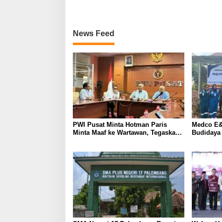
News Feed
PWI Pusat Minta Hotman Paris
Medco E&
Minta Maaf ke Wartawan, Tegaskan
Budidaya
Martabat Pers Harus Dihormati
Kemandir