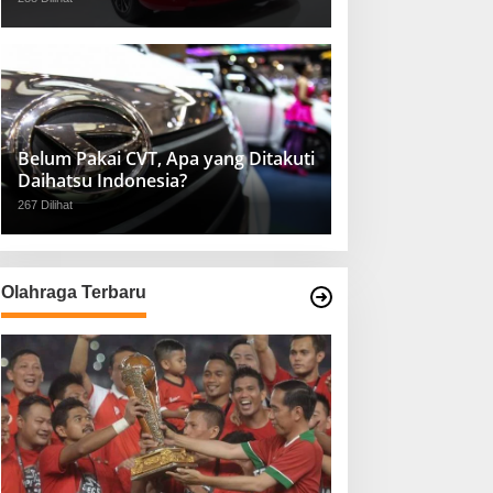
Belum Pakai CVT, Apa yang Ditakuti
Daihatsu Indonesia?
267 Dilihat
Olahraga Terbaru