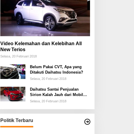
Video Kelemahan dan Kelebihan All
New Terios
Selasa, 20 Februari 2018
Belum Pakai CVT, Apa yang
Ditakuti Daihatsu Indonesia?
Selasa, 20 Februari 2018
Daihatsu Santai Penjualan
Sirion Kalah Jauh dari Mobil
LCGC
Selasa, 20 Februari 2018
Politik Terbaru