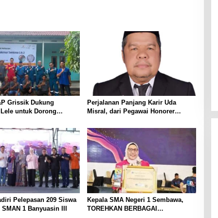
P Grissik Dukung
Perjalanan Panjang Karir Uda
 Lele untuk Dorong
Misral, dari Pegawai Honorer
ian Ekonomi Masyarakat
Hingga Mencapai Puncak Karir
Jabatan Struktural Eselon III
diri Pelepasan 209 Siswa
Kepala SMA Negeri 1 Sembawa,
 SMAN 1 Banyuasin III
TOREHKAN BERBAGAI
PENGHARGAAN MEMBANGGAKAN