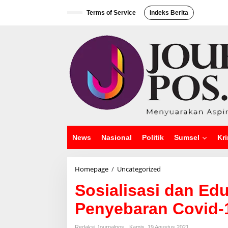
L
e
Terms of Service
Indeks Berita
w
a
t
i
k
e
k
o
n
t
e
n
News
Nasional
Politik
Sumsel
Kri
Homepage
/
Uncategorized
S
o
Sosialisasi dan E
s
i
Penyebaran Covid-
a
l
i
Redaksi Journalpos
Kamis, 19 Agustus 2021