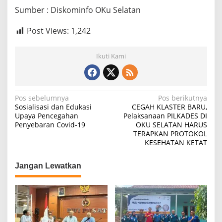
Sumber : Diskominfo OKu Selatan
Post Views:
1,242
Ikuti Kami
N
Pos sebelumnya
Pos berikutnya
Sosialisasi dan Edukasi
CEGAH KLASTER BARU,
a
Upaya Pencegahan
Pelaksanaan PILKADES DI
Penyebaran Covid-19
OKU SELATAN HARUS
v
TERAPKAN PROTOKOL
i
KESEHATAN KETAT
g
Jangan Lewatkan
a
s
i
p