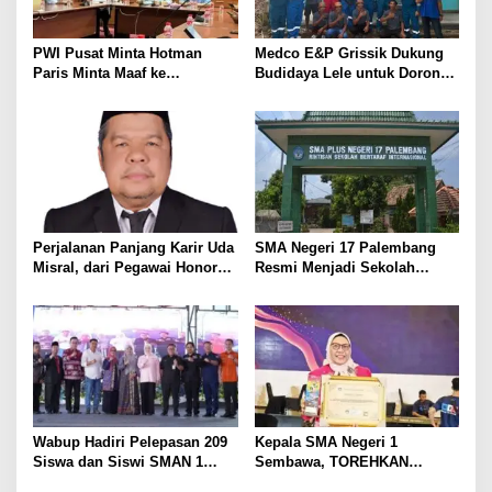
o
s
PWI Pusat Minta Hotman
Medco E&P Grissik Dukung
Paris Minta Maaf ke
Budidaya Lele untuk Dorong
Wartawan, Tegaskan Martabat
Kemandirian Ekonomi
Pers Harus Dihormati
Masyarakat
Perjalanan Panjang Karir Uda
SMA Negeri 17 Palembang
Misral, dari Pegawai Honorer
Resmi Menjadi Sekolah
Hingga Mencapai Puncak
Model PM-KKA
Karir Jabatan Struktural
Eselon III
Wabup Hadiri Pelepasan 209
Kepala SMA Negeri 1
Siswa dan Siswi SMAN 1
Sembawa, TOREHKAN
Banyuasin III
BERBAGAI PENGHARGAAN