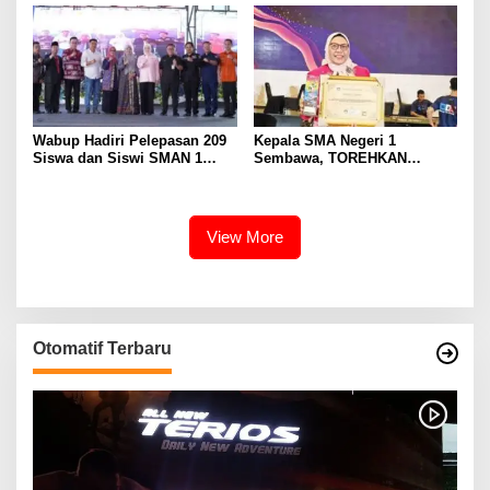
Eselon III
Wabup Hadiri Pelepasan 209
Kepala SMA Negeri 1
Siswa dan Siswi SMAN 1
Sembawa, TOREHKAN
Banyuasin III
BERBAGAI PENGHARGAAN
MEMBANGGAKAN Berkat
Inovasinya
View More
Otomatif Terbaru