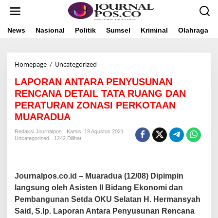
L
e
w
a
News
Nasional
Politik
Sumsel
Kriminal
Olahraga
t
i
k
Homepage
/
Uncategorized
L
e
A
k
LAPORAN ANTARA PENYUSUNAN
P
o
O
n
RENCANA DETAIL TATA RUANG DAN
R
t
PERATURAN ZONASI PERKOTAAN
A
e
MUARADUA
N
n
A
Redaksi Journalpos
Kamis, 19 Agustus 2021
N
Uncategorized
1242 Dilihat
T
A
R
A
Journalpos.co.id – Muaradua (12/08) Dipimpin
P
E
langsung oleh Asisten II Bidang Ekonomi dan
N
Pembangunan Setda OKU Selatan H. Hermansyah
Y
Said, S.Ip. Laporan Antara Penyusunan Rencana
U