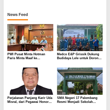
MEMBANGGAKAN Berkat
Inovasinya
News Feed
PWI Pusat Minta Hotman
Medco E&P Grissik Dukung
Paris Minta Maaf ke
Budidaya Lele untuk Dorong
Wartawan, Tegaskan Martabat
Kemandirian Ekonomi
Pers Harus Dihormati
Masyarakat
Perjalanan Panjang Karir Uda
SMA Negeri 17 Palembang
Misral, dari Pegawai Honorer
Resmi Menjadi Sekolah
Hingga Mencapai Puncak
Model PM-KKA
Karir Jabatan Struktural