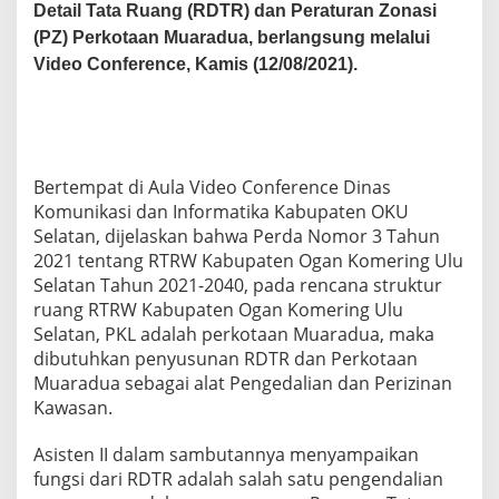
S
Detail Tata Ruang (RDTR) dan Peraturan Zonasi
U
(PZ) Perkotaan Muaradua, berlangsung melalui
N
Video Conference, Kamis (12/08/2021).
A
N
R
E
N
C
Bertempat di Aula Video Conference Dinas
A
Komunikasi dan Informatika Kabupaten OKU
N
A
Selatan, dijelaskan bahwa Perda Nomor 3 Tahun
D
2021 tentang RTRW Kabupaten Ogan Komering Ulu
E
Selatan Tahun 2021-2040, pada rencana struktur
T
ruang RTRW Kabupaten Ogan Komering Ulu
A
I
Selatan, PKL adalah perkotaan Muaradua, maka
L
dibutuhkan penyusunan RDTR dan Perkotaan
T
Muaradua sebagai alat Pengedalian dan Perizinan
A
Kawasan.
T
A
R
Asisten II dalam sambutannya menyampaikan
U
fungsi dari RDTR adalah salah satu pengendalian
A