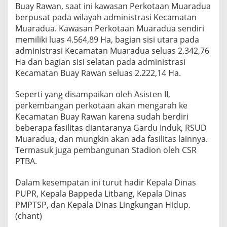
Buay Rawan, saat ini kawasan Perkotaan Muaradua
T
A
berpusat pada wilayah administrasi Kecamatan
A
Muaradua. Kawasan Perkotaan Muaradua sendiri
N
memiliki luas 4.564,89 Ha, bagian sisi utara pada
M
administrasi Kecamatan Muaradua seluas 2.342,76
U
Ha dan bagian sisi selatan pada administrasi
A
R
Kecamatan Buay Rawan seluas 2.222,14 Ha.
A
D
Seperti yang disampaikan oleh Asisten II,
U
perkembangan perkotaan akan mengarah ke
A
Kecamatan Buay Rawan karena sudah berdiri
beberapa fasilitas diantaranya Gardu Induk, RSUD
Muaradua, dan mungkin akan ada fasilitas lainnya.
Termasuk juga pembangunan Stadion oleh CSR
PTBA.
Dalam kesempatan ini turut hadir Kepala Dinas
PUPR, Kepala Bappeda Litbang, Kepala Dinas
PMPTSP, dan Kepala Dinas Lingkungan Hidup.
(chant)