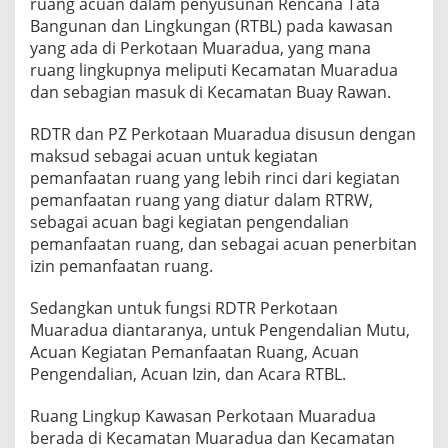
ruang acuan dalam penyusunan Rencana Tata
N
Bangunan dan Lingkungan (RTBL) pada kawasan
G
yang ada di Perkotaan Muaradua, yang mana
D
A
ruang lingkupnya meliputi Kecamatan Muaradua
N
dan sebagian masuk di Kecamatan Buay Rawan.
P
E
RDTR dan PZ Perkotaan Muaradua disusun dengan
R
maksud sebagai acuan untuk kegiatan
A
T
pemanfaatan ruang yang lebih rinci dari kegiatan
U
pemanfaatan ruang yang diatur dalam RTRW,
R
sebagai acuan bagi kegiatan pengendalian
A
pemanfaatan ruang, dan sebagai acuan penerbitan
N
Z
izin pemanfaatan ruang.
O
N
Sedangkan untuk fungsi RDTR Perkotaan
A
Muaradua diantaranya, untuk Pengendalian Mutu,
S
Acuan Kegiatan Pemanfaatan Ruang, Acuan
I
P
Pengendalian, Acuan Izin, dan Acara RTBL.
E
R
Ruang Lingkup Kawasan Perkotaan Muaradua
K
berada di Kecamatan Muaradua dan Kecamatan
O