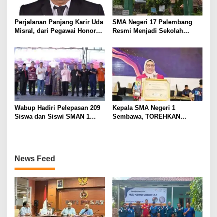
Perjalanan Panjang Karir Uda
SMA Negeri 17 Palembang
Misral, dari Pegawai Honorer
Resmi Menjadi Sekolah
Hingga Mencapai Puncak
Model PM-KKA
Karir Jabatan Struktural
Eselon III
Wabup Hadiri Pelepasan 209
Kepala SMA Negeri 1
Siswa dan Siswi SMAN 1
Sembawa, TOREHKAN
Banyuasin III
BERBAGAI PENGHARGAAN
MEMBANGGAKAN Berkat
Inovasinya
News Feed