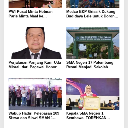
PWI Pusat Minta Hotman
Medco E&P Grissik Dukung
Paris Minta Maaf ke
Budidaya Lele untuk Dorong
Wartawan, Tegaskan Martabat
Kemandirian Ekonomi
Pers Harus Dihormati
Masyarakat
Perjalanan Panjang Karir Uda
SMA Negeri 17 Palembang
Misral, dari Pegawai Honorer
Resmi Menjadi Sekolah
Hingga Mencapai Puncak
Model PM-KKA
Karir Jabatan Struktural
Eselon III
Wabup Hadiri Pelepasan 209
Kepala SMA Negeri 1
Siswa dan Siswi SMAN 1
Sembawa, TOREHKAN
Banyuasin III
BERBAGAI PENGHARGAAN
MEMBANGGAKAN Berkat