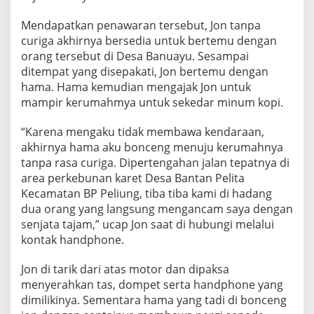
e
n
Mendapatkan penawaran tersebut, Jon tanpa
j
curiga akhirnya bersedia untuk bertemu dengan
a
orang tersebut di Desa Banuayu. Sesampai
t
ditempat yang disepakati, Jon bertemu dengan
a
T
hama. Hama kemudian mengajak Jon untuk
a
mampir kerumahmya untuk sekedar minum kopi.
j
a
“Karena mengaku tidak membawa kendaraan,
m
akhirnya hama aku bonceng menuju kerumahnya
tanpa rasa curiga. Dipertengahan jalan tepatnya di
area perkebunan karet Desa Bantan Pelita
Kecamatan BP Peliung, tiba tiba kami di hadang
dua orang yang langsung mengancam saya dengan
senjata tajam,” ucap Jon saat di hubungi melalui
kontak handphone.
Jon di tarik dari atas motor dan dipaksa
menyerahkan tas, dompet serta handphone yang
dimilikinya. Sementara hama yang tadi di bonceng