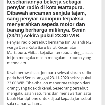
kesehariannya bekerja sebagai
,
"
penyiar radio di kota Martapura.
B
Dibawah ancaman senjata tajam,
e
sang penyiar radiopun terpaksa
g
a
menyerahkan sepeda motor dan
l
barang berharga miliknya, Senin
"
(23/11) sekira pukul 23.30 WIB.
S
e
Penyiar radio tersebut bernama Joni Ariandi (42)
r
warga Desa Kota Baru Barat Kecamatan
a
Martapura. Akibat kejadian tersebut, hingga saat
n
g
ini jon mengaku masih mengalami trouma yang
J
mendalam.
o
n
Kisah berawal saat Jon baru selesai siaran radio
G
pada hari Senin tanggal 23-11-2020 sekira pukul
u
n
23.00 WIB. Tiba-tiba Jon menerima telepon dari
a
orang yang tidak di kenal. Seseorang tersebut
k
mengaku salah satu fans dan menawarkan satu
a
buah Handphone untuk dijual kepada Jon sebut
n
saja namanya hama.
S