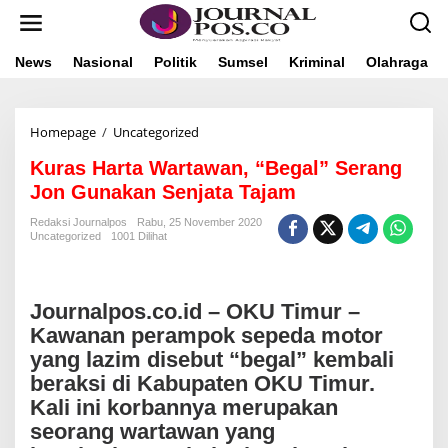
L
e
w
a
News
Nasional
Politik
Sumsel
Kriminal
Olahraga
t
i
k
Homepage
/
Uncategorized
K
e
u
k
Kuras Harta Wartawan, “Begal” Serang
r
o
a
n
Jon Gunakan Senjata Tajam
s
t
H
e
Redaksi Journalpos
Rabu, 25 November 2020
Uncategorized
1001 Dilihat
a
n
r
t
a
Journalpos.co.id – OKU Timur –
W
a
Kawanan perampok sepeda motor
r
yang lazim disebut “begal” kembali
t
beraksi di Kabupaten OKU Timur.
a
w
Kali ini korbannya merupakan
a
seorang wartawan yang
n