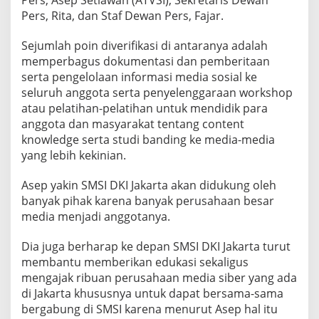
Pers, Asep Setiawan (ATVSI), Sekretaris Dewan
r
Pers, Rita, dan Staf Dewan Pers, Fajar.
i
f
Sejumlah poin diverifikasi di antaranya adalah
i
k
memperbagus dokumentasi dan pemberitaan
a
serta pengelolaan informasi media sosial ke
s
seluruh anggota serta penyelenggaraan workshop
i
atau pelatihan-pelatihan untuk mendidik para
D
e
anggota dan masyarakat tentang content
w
knowledge serta studi banding ke media-media
a
yang lebih kekinian.
n
P
Asep yakin SMSI DKI Jakarta akan didukung oleh
e
r
banyak pihak karena banyak perusahaan besar
s
media menjadi anggotanya.
Dia juga berharap ke depan SMSI DKI Jakarta turut
membantu memberikan edukasi sekaligus
mengajak ribuan perusahaan media siber yang ada
di Jakarta khususnya untuk dapat bersama-sama
bergabung di SMSI karena menurut Asep hal itu