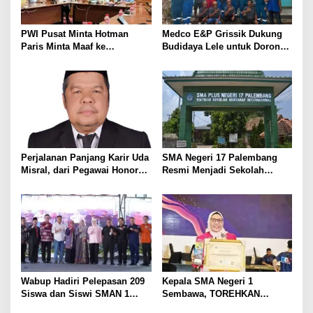
s
PWI Pusat Minta Hotman
Medco E&P Grissik Dukung
Paris Minta Maaf ke
Budidaya Lele untuk Dorong
Wartawan, Tegaskan Martabat
Kemandirian Ekonomi
Pers Harus Dihormati
Masyarakat
Perjalanan Panjang Karir Uda
SMA Negeri 17 Palembang
Misral, dari Pegawai Honorer
Resmi Menjadi Sekolah
Hingga Mencapai Puncak
Model PM-KKA
Karir Jabatan Struktural
Eselon III
Wabup Hadiri Pelepasan 209
Kepala SMA Negeri 1
Siswa dan Siswi SMAN 1
Sembawa, TOREHKAN
Banyuasin III
BERBAGAI PENGHARGAAN