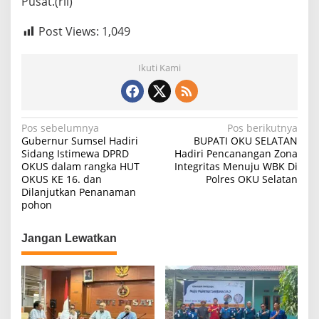
Pusat.(ril)
Post Views:
1,049
Ikuti Kami
N
Pos sebelumnya
Pos berikutnya
Gubernur Sumsel Hadiri
BUPATI OKU SELATAN
a
Sidang Istimewa DPRD
Hadiri Pencanangan Zona
OKUS dalam rangka HUT
Integritas Menuju WBK Di
v
OKUS KE 16. dan
Polres OKU Selatan
i
Dilanjutkan Penanaman
pohon
g
a
Jangan Lewatkan
s
i
p
o