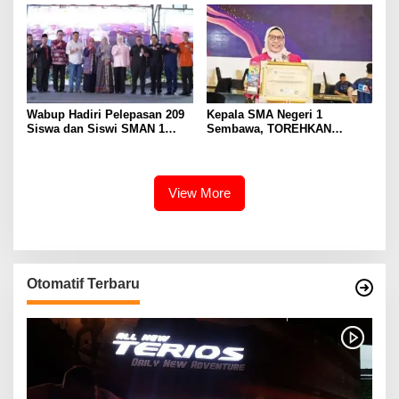
Eselon III
Wabup Hadiri Pelepasan 209
Kepala SMA Negeri 1
Siswa dan Siswi SMAN 1
Sembawa, TOREHKAN
Banyuasin III
BERBAGAI PENGHARGAAN
MEMBANGGAKAN Berkat
Inovasinya
View More
Otomatif Terbaru