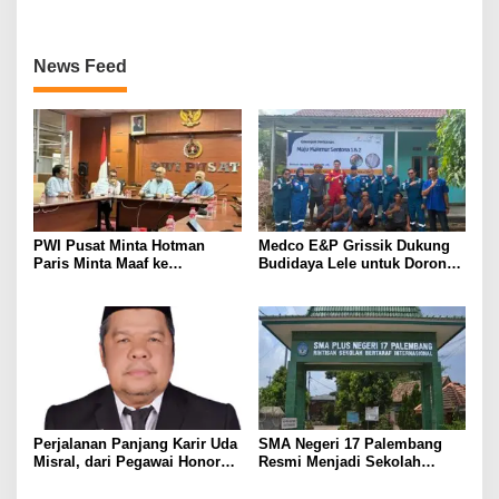
MEMBANGGAKAN Berkat
Inovasinya
News Feed
PWI Pusat Minta Hotman
Medco E&P Grissik Dukung
Paris Minta Maaf ke
Budidaya Lele untuk Dorong
Wartawan, Tegaskan Martabat
Kemandirian Ekonomi
Pers Harus Dihormati
Masyarakat
Perjalanan Panjang Karir Uda
SMA Negeri 17 Palembang
Misral, dari Pegawai Honorer
Resmi Menjadi Sekolah
Hingga Mencapai Puncak
Model PM-KKA
Karir Jabatan Struktural