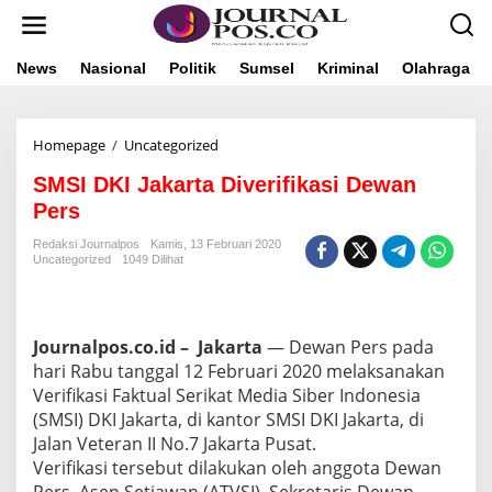
L
e
w
a
News
Nasional
Politik
Sumsel
Kriminal
Olahraga
t
i
k
Homepage
/
Uncategorized
S
e
M
k
SMSI DKI Jakarta Diverifikasi Dewan
S
o
I
n
Pers
D
t
K
e
Redaksi Journalpos
Kamis, 13 Februari 2020
Uncategorized
1049 Dilihat
I
n
J
a
k
a
Journalpos.co.id – Jakarta
— Dewan Pers pada
r
hari Rabu tanggal 12 Februari 2020 melaksanakan
t
Verifikasi Faktual Serikat Media Siber Indonesia
a
(SMSI) DKI Jakarta, di kantor SMSI DKI Jakarta, di
D
Jalan Veteran II No.7 Jakarta Pusat.
i
v
Verifikasi tersebut dilakukan oleh anggota Dewan
e