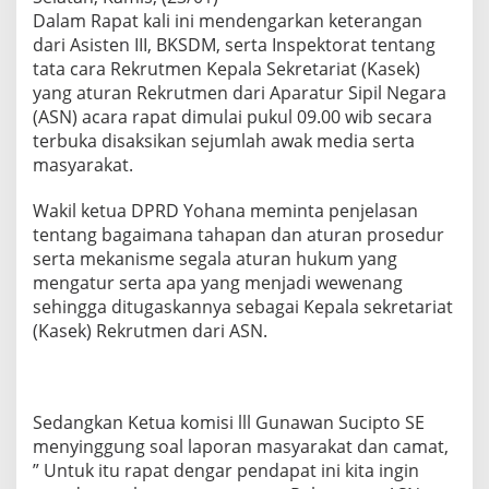
t
Dalam Rapat kali ini mendengarkan keterangan
e
dari Asisten III, BKSDM, serta Inspektorat tentang
n
tata cara Rekrutmen Kepala Sekretariat (Kasek)
I
I
yang aturan Rekrutmen dari Aparatur Sipil Negara
I
(ASN) acara rapat dimulai pukul 09.00 wib secara
,
terbuka disaksikan sejumlah awak media serta
B
masyarakat.
K
S
D
Wakil ketua DPRD Yohana meminta penjelasan
M
tentang bagaimana tahapan dan aturan prosedur
d
serta mekanisme segala aturan hukum yang
a
mengatur serta apa yang menjadi wewenang
n
I
sehingga ditugaskannya sebagai Kepala sekretariat
n
(Kasek) Rekrutmen dari ASN.
s
p
e
k
Sedangkan Ketua komisi lll Gunawan Sucipto SE
t
o
menyinggung soal laporan masyarakat dan camat,
r
” Untuk itu rapat dengar pendapat ini kita ingin
a