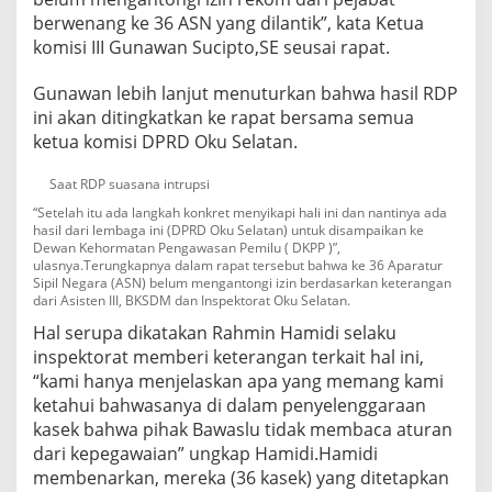
e
berwenang ke 36 ASN yang dilantik”, kata Ketua
k
komisi III Gunawan Sucipto,SE seusai rapat.
T
a
Gunawan lebih lanjut menuturkan bahwa hasil RDP
k
A
ini akan ditingkatkan ke rapat bersama semua
d
ketua komisi DPRD Oku Selatan.
a
I
Saat RDP suasana intrupsi
j
i
“Setelah itu ada langkah konkret menyikapi hali ini dan nantinya ada
hasil dari lembaga ini (DPRD Oku Selatan) untuk disampaikan ke
n
Dewan Kehormatan Pengawasan Pemilu ( DKPP )”,
ulasnya.Terungkapnya dalam rapat tersebut bahwa ke 36 Aparatur
Sipil Negara (ASN) belum mengantongi izin berdasarkan keterangan
dari Asisten III, BKSDM dan Inspektorat Oku Selatan.
Hal serupa dikatakan Rahmin Hamidi selaku
inspektorat memberi keterangan terkait hal ini,
“kami hanya menjelaskan apa yang memang kami
ketahui bahwasanya di dalam penyelenggaraan
kasek bahwa pihak Bawaslu tidak membaca aturan
dari kepegawaian” ungkap Hamidi.Hamidi
membenarkan, mereka (36 kasek) yang ditetapkan