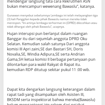
mendengar langsung tata cara Rekrutmen ASN
t
bukan mencampuri wewenang Bawaslu”, katanya.
O
k
u
Gunawan menyebut sebelumnya Lembaga ini telah melayangkan tiga
(3) kali Panggilan kepada pihak Bawaslu namun mereka tidak
S
merespon. “Ini artinya lembaga terhormat ini (DPRD) dilecehkan atau
e
tidak dihargai oleh pihak Bawaslu”, ucapnya.
l
a
Hujan interupsi pun berlanjut dalam ruangan
t
Banggar itu dari sejumlah anggota DPRD Oku
a
Selatan. Kemudian salah satunya Dari anggota
n
komisi III Apri zaini,SE dan Bastari SH, Doris
T
e
Novalia,SE, Windia Adipura,SE serta Andrian
r
Gama,SH ketua komisi II berbagai pertanyaan pun
u
dilontarkan para wakil Rakyat di Rapat itu.
n
kemudian RDP ditutup sekitar pukul 11 :00 wib.
g
k
a
p
3
Dapat kita dengarkan langsung keterangan dalam
6
rapat tadi yang disampaikan oleh Asisten III,
K
BKSDM serta inspektorat bahwa mereka(Bawaslu)
a
s
belum mengantongi izin rekom dari pejabat