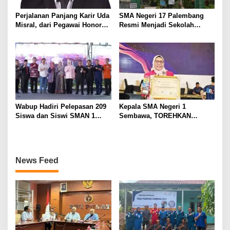
Perjalanan Panjang Karir Uda
SMA Negeri 17 Palembang
Misral, dari Pegawai Honorer
Resmi Menjadi Sekolah
Hingga Mencapai Puncak
Model PM-KKA
Karir Jabatan Struktural
Eselon III
Wabup Hadiri Pelepasan 209
Kepala SMA Negeri 1
Siswa dan Siswi SMAN 1
Sembawa, TOREHKAN
Banyuasin III
BERBAGAI PENGHARGAAN
MEMBANGGAKAN Berkat
Inovasinya
News Feed