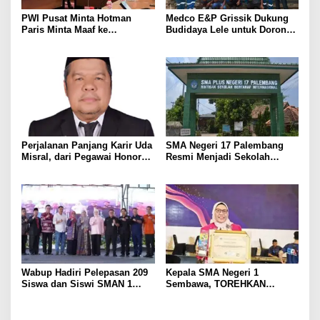
PWI Pusat Minta Hotman
Medco E&P Grissik Dukung
Paris Minta Maaf ke
Budidaya Lele untuk Dorong
Wartawan, Tegaskan Martabat
Kemandirian Ekonomi
Pers Harus Dihormati
Masyarakat
Perjalanan Panjang Karir Uda
SMA Negeri 17 Palembang
Misral, dari Pegawai Honorer
Resmi Menjadi Sekolah
Hingga Mencapai Puncak
Model PM-KKA
Karir Jabatan Struktural
Eselon III
Wabup Hadiri Pelepasan 209
Kepala SMA Negeri 1
Siswa dan Siswi SMAN 1
Sembawa, TOREHKAN
Banyuasin III
BERBAGAI PENGHARGAAN
MEMBANGGAKAN Berkat
Inovasinya