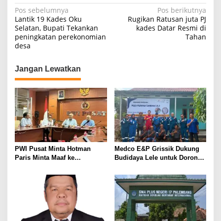
N
Pos sebelumnya
Pos berikutnya
Lantik 19 Kades Oku
Rugikan Ratusan juta PJ
a
Selatan, Bupati Tekankan
kades Datar Resmi di
peningkatan perekonomian
Tahan
v
desa
i
g
Jangan Lewatkan
a
s
i
p
o
s
PWI Pusat Minta Hotman
Medco E&P Grissik Dukung
Paris Minta Maaf ke
Budidaya Lele untuk Dorong
Wartawan, Tegaskan Martabat
Kemandirian Ekonomi
Pers Harus Dihormati
Masyarakat