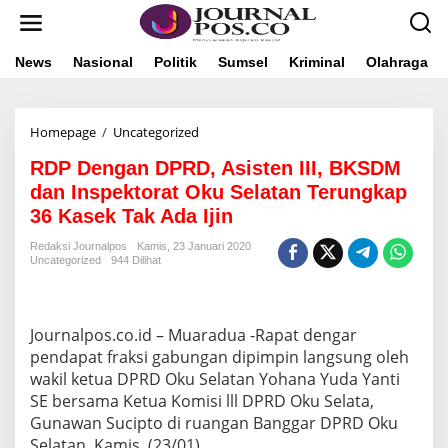
L
e
w
a
News
Nasional
Politik
Sumsel
Kriminal
Olahraga
t
i
k
Homepage
/
Uncategorized
R
e
D
k
RDP Dengan DPRD, Asisten III, BKSDM
P
o
D
n
dan Inspektorat Oku Selatan Terungkap
e
t
36 Kasek Tak Ada Ijin
n
e
g
n
Redaksi Journalpos
Kamis, 23 Januari 2020
a
Uncategorized
944 Dilihat
n
D
P
R
Journalpos.co.id – Muaradua -Rapat dengar
D
pendapat fraksi gabungan dipimpin langsung oleh
,
wakil ketua DPRD Oku Selatan Yohana Yuda Yanti
A
SE bersama Ketua Komisi lll DPRD Oku Selata,
s
i
Gunawan Sucipto di ruangan Banggar DPRD Oku
s
Selatan, Kamis, (23/01)