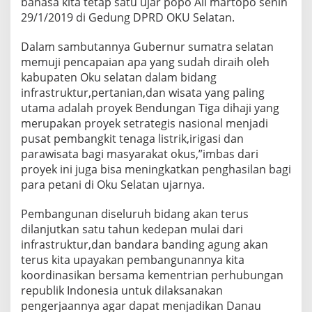
bahasa kita tetap satu ujar popo Ali martopo senin
k
29/1/2019 di Gedung DPRD OKU Selatan.
e
1
5
Dalam sambutannya Gubernur sumatra selatan
T
memuji pencapaian apa yang sudah diraih oleh
a
kabupaten Oku selatan dalam bidang
h
infrastruktur,pertanian,dan wisata yang paling
u
utama adalah proyek Bendungan Tiga dihaji yang
n
merupakan proyek setrategis nasional menjadi
pusat pembangkit tenaga listrik,irigasi dan
parawisata bagi masyarakat okus,”imbas dari
proyek ini juga bisa meningkatkan penghasilan bagi
para petani di Oku Selatan ujarnya.
Pembangunan diseluruh bidang akan terus
dilanjutkan satu tahun kedepan mulai dari
infrastruktur,dan bandara banding agung akan
terus kita upayakan pembangunannya kita
koordinasikan bersama kementrian perhubungan
republik Indonesia untuk dilaksanakan
pengerjaannya agar dapat menjadikan Danau