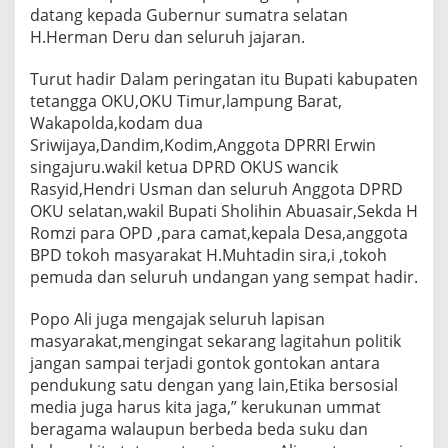
e
datang kepada Gubernur sumatra selatan
r
H.Herman Deru dan seluruh jajaran.
i
n
Turut hadir Dalam peringatan itu Bupati kabupaten
g
a
tetangga OKU,OKU Timur,lampung Barat,
t
Wakapolda,kodam dua
i
Sriwijaya,Dandim,Kodim,Anggota DPRRI Erwin
H
singajuru.wakil ketua DPRD OKUS wancik
U
Rasyid,Hendri Usman dan seluruh Anggota DPRD
T
O
OKU selatan,wakil Bupati Sholihin Abuasair,Sekda H
K
Romzi para OPD ,para camat,kepala Desa,anggota
U
BPD tokoh masyarakat H.Muhtadin sira,i ,tokoh
S
pemuda dan seluruh undangan yang sempat hadir.
e
l
a
Popo Ali juga mengajak seluruh lapisan
t
masyarakat,mengingat sekarang lagitahun politik
a
jangan sampai terjadi gontok gontokan antara
n
pendukung satu dengan yang lain,Etika bersosial
y
a
media juga harus kita jaga,” kerukunan ummat
n
beragama walaupun berbeda beda suku dan
g