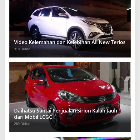
Video Kelemahan dan Kelebihan All New Terios
318 Dilihat
Daihatsu Santai Penjualan Sirion Kalah Jauh
dari Mobil LCGC
289 Dilihat