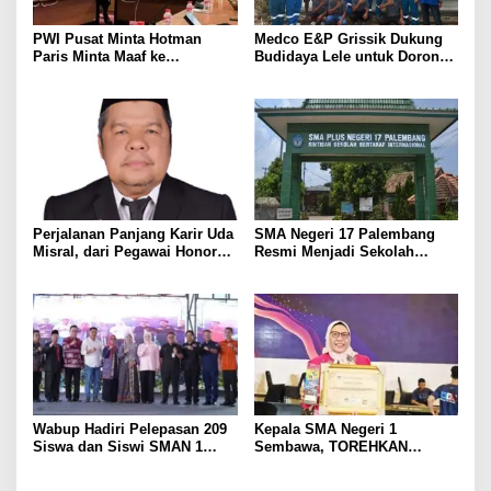
PWI Pusat Minta Hotman
Medco E&P Grissik Dukung
Paris Minta Maaf ke
Budidaya Lele untuk Dorong
Wartawan, Tegaskan Martabat
Kemandirian Ekonomi
Pers Harus Dihormati
Masyarakat
Perjalanan Panjang Karir Uda
SMA Negeri 17 Palembang
Misral, dari Pegawai Honorer
Resmi Menjadi Sekolah
Hingga Mencapai Puncak
Model PM-KKA
Karir Jabatan Struktural
Eselon III
Wabup Hadiri Pelepasan 209
Kepala SMA Negeri 1
Siswa dan Siswi SMAN 1
Sembawa, TOREHKAN
Banyuasin III
BERBAGAI PENGHARGAAN
MEMBANGGAKAN Berkat