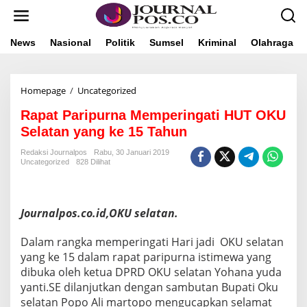
L
e
w
a
News
Nasional
Politik
Sumsel
Kriminal
Olahraga
t
i
k
Homepage
/
Uncategorized
R
e
a
k
Rapat Paripurna Memperingati HUT OKU
p
o
a
n
Selatan yang ke 15 Tahun
t
t
P
e
Redaksi Journalpos
Rabu, 30 Januari 2019
Uncategorized
828 Dilihat
a
n
r
i
p
Journalpos.co.id,OKU selatan.
u
r
n
Dalam rangka memperingati Hari jadi OKU selatan
a
yang ke 15 dalam rapat paripurna istimewa yang
M
dibuka oleh ketua DPRD OKU selatan Yohana yuda
e
yanti.SE dilanjutkan dengan sambutan Bupati Oku
m
p
selatan Popo Ali martopo mengucapkan selamat