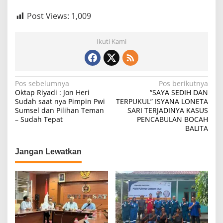
Post Views:
1,009
Ikuti Kami
N
Pos sebelumnya
Pos berikutnya
Oktap Riyadi : Jon Heri
“SAYA SEDIH DAN
a
Sudah saat nya Pimpin Pwi
TERPUKUL” ISYANA LONETA
Sumsel dan Pilihan Teman
SARI TERJADINYA KASUS
v
– Sudah Tepat
PENCABULAN BOCAH
i
BALITA
g
Jangan Lewatkan
a
s
i
p
o