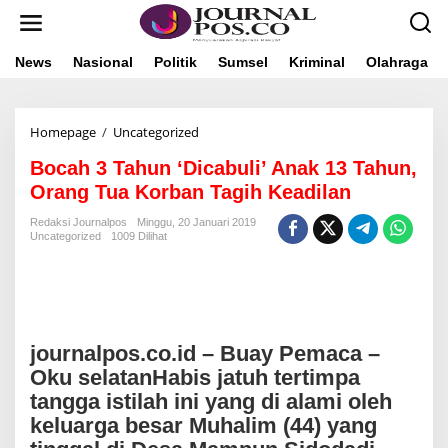
L
e
w
a
News
Nasional
Politik
Sumsel
Kriminal
Olahraga
t
i
k
Homepage
/
Uncategorized
B
e
o
k
Bocah 3 Tahun ‘Dicabuli’ Anak 13 Tahun,
c
o
a
n
Orang Tua Korban Tagih Keadilan
h
t
3
e
Redaksi Journalpos
Minggu, 20 Januari 2019
Uncategorized
1009 Dilihat
T
n
a
h
u
n
‘
D
journalpos.co.id – Buay Pemaca –
i
Oku selatanHabis jatuh tertimpa
c
tangga istilah ini yang di alami oleh
a
b
keluarga besar Muhalim (44) yang
u