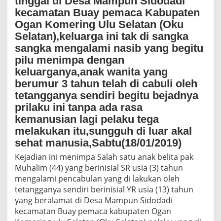
tinggal di Desa Mampun Sidodadi
l
kecamatan Buay pemaca Kabupaten
i
’
Ogan Komering Ulu Selatan (Oku
A
Selatan),keluarga ini tak di sangka
n
sangka mengalami nasib yang begitu
a
k
pilu menimpa dengan
1
keluarganya,anak wanita yang
3
berumur 3 tahun telah di cabuli oleh
T
a
tetangganya sendiri begitu bejadnya
h
prilaku ini tanpa ada rasa
u
kemanusian lagi pelaku tega
n
,
melakukan itu,sungguh di luar akal
O
sehat manusia,Sabtu(18/01/2019)
r
a
Kejadian ini menimpa Salah satu anak belita pak
n
Muhalim (44) yang berinisial SR usia (3) tahun
g
mengalami pencabulan yang di lakukan oleh
T
tetangganya sendiri berinisial YR usia (13) tahun
u
yang beralamat di Desa Mampun Sidodadi
a
K
kecamatan Buay pemaca kabupaten Ogan
o