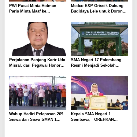
s
PWI Pusat Minta Hotman
Medco E&P Grissik Dukung
Paris Minta Maaf ke
Budidaya Lele untuk Dorong
Wartawan, Tegaskan Martabat
Kemandirian Ekonomi
Pers Harus Dihormati
Masyarakat
Perjalanan Panjang Karir Uda
SMA Negeri 17 Palembang
Misral, dari Pegawai Honorer
Resmi Menjadi Sekolah
Hingga Mencapai Puncak
Model PM-KKA
Karir Jabatan Struktural
Eselon III
Wabup Hadiri Pelepasan 209
Kepala SMA Negeri 1
Siswa dan Siswi SMAN 1
Sembawa, TOREHKAN
Banyuasin III
BERBAGAI PENGHARGAAN
MEMBANGGAKAN Berkat
Inovasinya