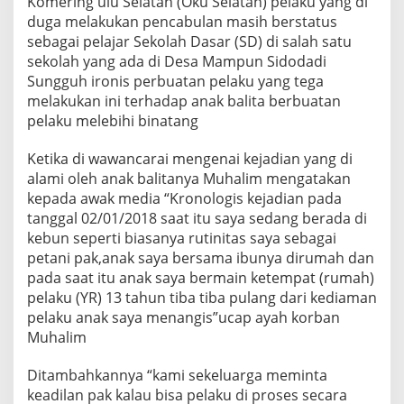
Komering ulu Selatan (Oku Selatan) pelaku yang di
r
duga melakukan pencabulan masih berstatus
b
sebagai pelajar Sekolah Dasar (SD) di salah satu
a
n
sekolah yang ada di Desa Mampun Sidodadi
T
Sungguh ironis perbuatan pelaku yang tega
a
melakukan ini terhadap anak balita berbuatan
g
pelaku melebihi binatang
i
h
K
Ketika di wawancarai mengenai kejadian yang di
e
alami oleh anak balitanya Muhalim mengatakan
a
kepada awak media “Kronologis kejadian pada
d
tanggal 02/01/2018 saat itu saya sedang berada di
i
kebun seperti biasanya rutinitas saya sebagai
l
a
petani pak,anak saya bersama ibunya dirumah dan
n
pada saat itu anak saya bermain ketempat (rumah)
pelaku (YR) 13 tahun tiba tiba pulang dari kediaman
pelaku anak saya menangis”ucap ayah korban
Muhalim
Ditambahkannya “kami sekeluarga meminta
keadilan pak kalau bisa pelaku di proses secara