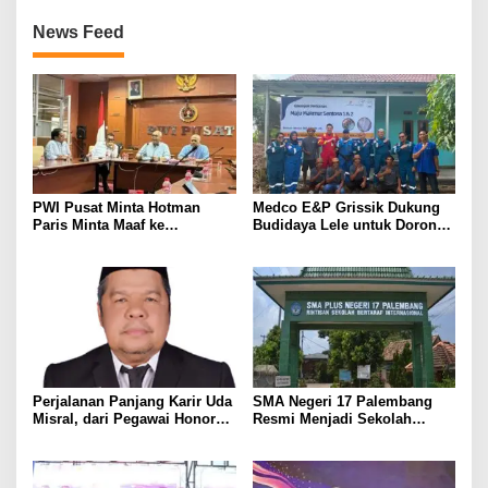
News Feed
PWI Pusat Minta Hotman
Medco E&P Grissik Dukung
Paris Minta Maaf ke
Budidaya Lele untuk Dorong
Wartawan, Tegaskan Martabat
Kemandirian Ekonomi
Pers Harus Dihormati
Masyarakat
Perjalanan Panjang Karir Uda
SMA Negeri 17 Palembang
Misral, dari Pegawai Honorer
Resmi Menjadi Sekolah
Hingga Mencapai Puncak
Model PM-KKA
Karir Jabatan Struktural
Eselon III