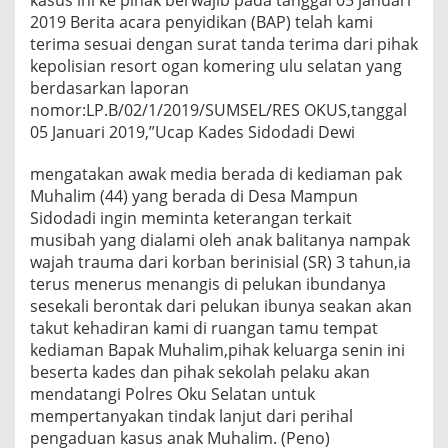
kasus ini ke pihak berwajib pada tanggal 05 januari
2019 Berita acara penyidikan (BAP) telah kami
terima sesuai dengan surat tanda terima dari pihak
kepolisian resort ogan komering ulu selatan yang
berdasarkan laporan
nomor:LP.B/02/1/2019/SUMSEL/RES OKUS,tanggal
05 Januari 2019,”Ucap Kades Sidodadi Dewi
mengatakan awak media berada di kediaman pak
Muhalim (44) yang berada di Desa Mampun
Sidodadi ingin meminta keterangan terkait
musibah yang dialami oleh anak balitanya nampak
wajah trauma dari korban berinisial (SR) 3 tahun,ia
terus menerus menangis di pelukan ibundanya
sesekali berontak dari pelukan ibunya seakan akan
takut kehadiran kami di ruangan tamu tempat
kediaman Bapak Muhalim,pihak keluarga senin ini
beserta kades dan pihak sekolah pelaku akan
mendatangi Polres Oku Selatan untuk
mempertanyakan tindak lanjut dari perihal
pengaduan kasus anak Muhalim. (Peno)