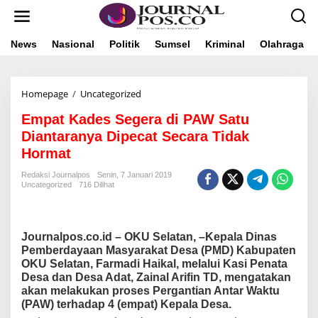
L
e
w
a
News
Nasional
Politik
Sumsel
Kriminal
Olahraga
t
i
k
Homepage
/
Uncategorized
E
e
m
k
Empat Kades Segera di PAW Satu
p
o
a
n
Diantaranya Dipecat Secara Tidak
t
t
Hormat
K
e
a
n
Redaksi Journalpos
Senin, 7 Januari 2019
d
Uncategorized
716 Dilihat
e
s
S
e
Journalpos.co.id – OKU Selatan, –
Kepala Dinas
g
Pemberdayaan Masyarakat Desa (PMD) Kabupaten
e
OKU Selatan, Farmadi Haikal, melalui Kasi Penata
r
Desa dan Desa Adat, Zainal Arifin TD, mengatakan
a
akan melakukan proses Pergantian Antar Waktu
d
(PAW) terhadap 4 (empat) Kepala Desa.
i