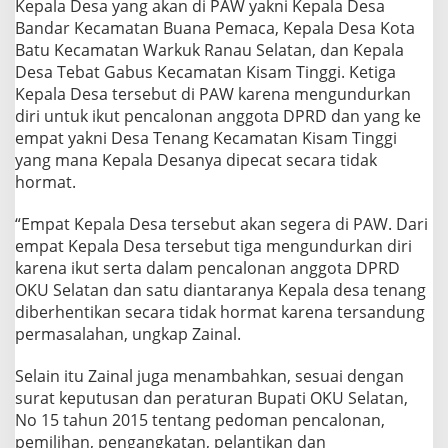
Kepala Desa yang akan di PAW yakni Kepala Desa
P
Bandar Kecamatan Buana Pemaca, Kepala Desa Kota
A
W
Batu Kecamatan Warkuk Ranau Selatan, dan Kepala
S
Desa Tebat Gabus Kecamatan Kisam Tinggi. Ketiga
a
Kepala Desa tersebut di PAW karena mengundurkan
t
diri untuk ikut pencalonan anggota DPRD dan yang ke
u
D
empat yakni Desa Tenang Kecamatan Kisam Tinggi
i
yang mana Kepala Desanya dipecat secara tidak
a
hormat.
n
t
“Empat Kepala Desa tersebut akan segera di PAW. Dari
a
r
empat Kepala Desa tersebut tiga mengundurkan diri
a
karena ikut serta dalam pencalonan anggota DPRD
n
OKU Selatan dan satu diantaranya Kepala desa tenang
y
diberhentikan secara tidak hormat karena tersandung
a
permasalahan, ungkap Zainal.
D
i
p
Selain itu Zainal juga menambahkan, sesuai dengan
e
surat keputusan dan peraturan Bupati OKU Selatan,
c
No 15 tahun 2015 tentang pedoman pencalonan,
a
pemilihan, pengangkatan, pelantikan dan
t