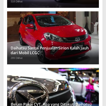
318 Dilihat
Daihatsu Santai Penjualan Sirion Kalah Jauh
dari Mobil LCGC
289 Dilihat
Belum Pakai CVT, Apa yang Ditakuti Daihatsu