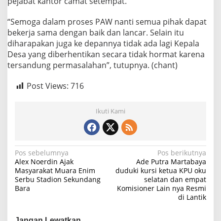
pejabat kantor camat setempat.
“Semoga dalam proses PAW nanti semua pihak dapat
bekerja sama dengan baik dan lancar. Selain itu
diharapakan juga ke depannya tidak ada lagi Kepala
Desa yang diberhentikan secara tidak hormat karena
tersandung permasalahan”, tutupnya. (chant)
Post Views:
716
Ikuti Kami
N
Pos sebelumnya
Pos berikutnya
Alex Noerdin Ajak
Ade Putra Martabaya
a
Masyarakat Muara Enim
duduki kursi ketua KPU oku
Serbu Stadion Sekundang
selatan dan empat
v
Bara
Komisioner Lain nya Resmi
i
di Lantik
g
Jangan Lewatkan