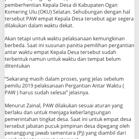
S
pemberhentian Kepala Desa di Kabupaten Ogan
e
Komering Ulu (OKU) Selatan. Sehubungan dengan hal
c
tersebut PAW empat Kepala Desa tersebut agar segera
a
dilakukan dalam waktu dekat.
r
a
T
Akan tetapi untuk waktu pelaksanaan kemungkinan
i
berbeda. Saat ini susunan panitia pemilihan pergantian
d
antar waktu empat Kepala Desa tersebut sudah
a
terbentuk namun untuk waktu dan tempat belum
k
H
ditentukan
o
r
“Sekarang masih dalam proses, yang jelas sebelum
m
pemilu 2019 pelaksanaan Pergantian Antar Waktu (
a
PAW ) harus sudah selesai” jelasnya.
t
Menurut Zainal, PAW dilakukan sesuai aturan yang
berlaku dan untuk menjaga keberlangsungan
pemerintahan tingkat desa. Saat ini untuk empat desa
tersebut jabatan pucuk pimpinan desa dipegang oleh
penanggung jawab sementara (Pj) yang diambil dari