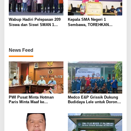
Wabup Hadiri Pelepasan 209
Kepala SMA Negeri 1
Siswa dan Siswi SMAN 1
Sembawa, TOREHKAN
Banyuasin III
BERBAGAI PENGHARGAAN
MEMBANGGAKAN Berkat
Inovasinya
News Feed
PWI Pusat Minta Hotman
Medco E&P Grissik Dukung
Paris Minta Maaf ke
Budidaya Lele untuk Dorong
Wartawan, Tegaskan Martabat
Kemandirian Ekonomi
Pers Harus Dihormati
Masyarakat