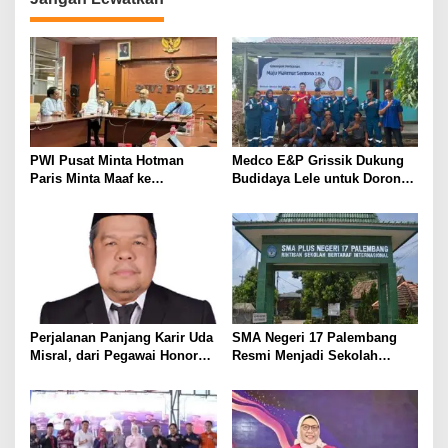
a
s
i
p
o
s
PWI Pusat Minta Hotman
Medco E&P Grissik Dukung
Paris Minta Maaf ke
Budidaya Lele untuk Dorong
Wartawan, Tegaskan Martabat
Kemandirian Ekonomi
Pers Harus Dihormati
Masyarakat
Perjalanan Panjang Karir Uda
SMA Negeri 17 Palembang
Misral, dari Pegawai Honorer
Resmi Menjadi Sekolah
Hingga Mencapai Puncak
Model PM-KKA
Karir Jabatan Struktural
Eselon III