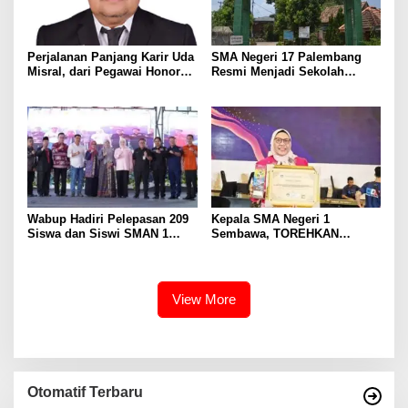
Perjalanan Panjang Karir Uda
SMA Negeri 17 Palembang
Misral, dari Pegawai Honorer
Resmi Menjadi Sekolah
Hingga Mencapai Puncak
Model PM-KKA
Karir Jabatan Struktural
Eselon III
Wabup Hadiri Pelepasan 209
Kepala SMA Negeri 1
Siswa dan Siswi SMAN 1
Sembawa, TOREHKAN
Banyuasin III
BERBAGAI PENGHARGAAN
MEMBANGGAKAN Berkat
Inovasinya
View More
Otomatif Terbaru