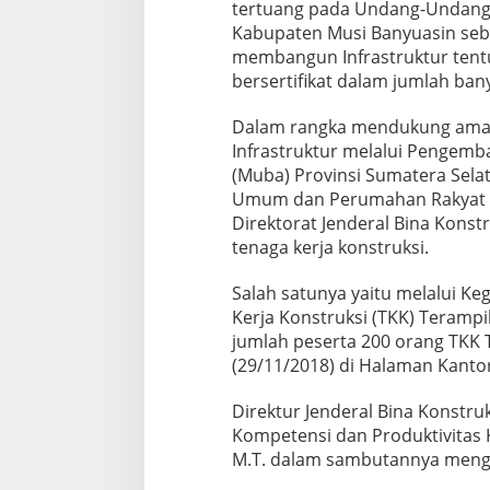
tertuang pada Undang-Undang 
r
Kabupaten Musi Banyuasin seba
u
k
membangun Infrastruktur tent
s
bersertifikat dalam jumlah ban
i
t
Dalam rangka mendukung ama
e
Infrastruktur melalui Pengem
r
a
(Muba) Provinsi Sumatera Sel
m
Umum dan Perumahan Rakyat RI 
p
Direktorat Jenderal Bina Konstr
i
tenaga kerja konstruksi.
l
P
U
Salah satunya yaitu melalui Keg
P
Kerja Konstruksi (TKK) Teramp
R
jumlah peserta 200 orang TKK 
M
(29/11/2018) di Halaman Kanto
U
B
A
Direktur Jenderal Bina Konstruk
s
Kompetensi dan Produktivitas 
u
M.T. dalam sambutannya meng
k
s