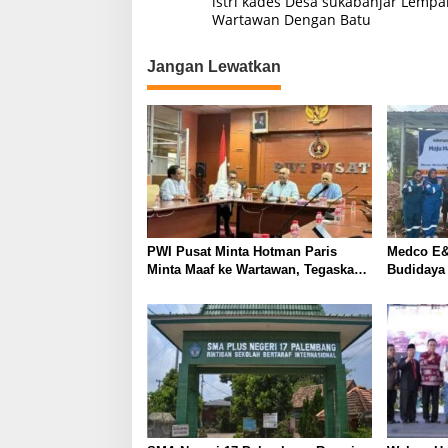
istri kades Desa sukabanjar Lempa
a
Wartawan Dengan Batu
v
Jangan Lewatkan
i
g
a
s
i
p
o
PWI Pusat Minta Hotman Paris
Medco E&
s
Minta Maaf ke Wartawan, Tegaskan
Budidaya
Martabat Pers Harus Dihormati
Kemandir