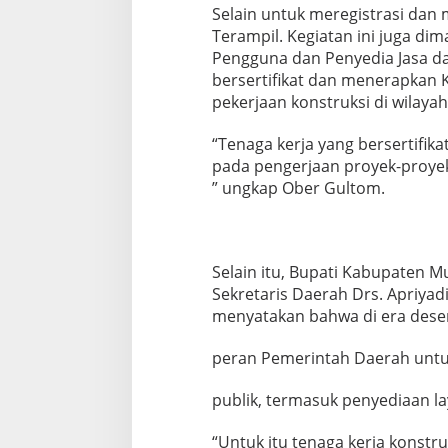
Selain untuk meregistrasi dan 
e
s
Terampil. Kegiatan ini juga d
Pengguna dan Penyedia Jasa d
bersertifikat dan menerapkan 
pekerjaan konstruksi di wilay
“Tenaga kerja yang bersertifik
pada pengerjaan proyek-proyek 
” ungkap Ober Gultom.
Selain itu, Bupati Kabupaten Mu
Sekretaris Daerah Drs. Apriya
menyatakan bahwa di era desen
peran Pemerintah Daerah unt
publik, termasuk penyediaan la
“Untuk itu tenaga kerja konstru