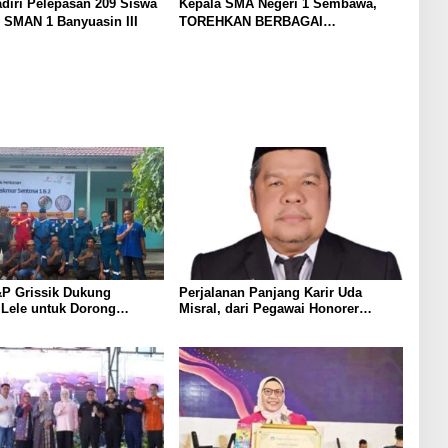
diri Pelepasan 209 Siswa
Kepala SMA Negeri 1 Sembawa,
 SMAN 1 Banyuasin III
TOREHKAN BERBAGAI
PENGHARGAAN MEMBANGGAKAN
Berkat Inovasinya
P Grissik Dukung
Perjalanan Panjang Karir Uda
 Lele untuk Dorong
Misral, dari Pegawai Honorer
ian Ekonomi Masyarakat
Hingga Mencapai Puncak Karir
Jabatan Struktural Eselon III