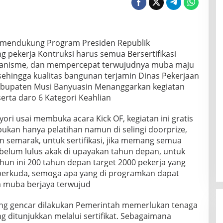
i mendukung Program Presiden Republik
 pekerja Kontruksi harus semua Bersertifikasi
kanisme, dan mempercepat terwujudnya muba maju
r sehingga kualitas bangunan terjamin Dinas Pekerjaan
upaten Musi Banyuasin Menanggarkan kegiatan
eserta daro 6 Kategori Keahlian
ri usai membuka acara Kick OF, kegiatan ini gratis
ukan hanya pelatihan namun di selingi doorprize,
n semarak, untuk sertifikasi, jika memang semua
a belum lulus akak di upayakan tahun depan, untuk
ahun ini 200 tahun depan target 2000 pekerja yang
e berkuda, semoga apa yang di programkan dapat
a muba berjaya terwujud
ng gencar dilakukan Pemerintah memerlukan tenaga
ng ditunjukkan melalui sertifikat. Sebagaimana