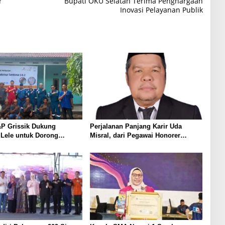
r
Bupati OKU Selatan Terima Penghargaan
Inovasi Pelayanan Publik
P Grissik Dukung
Perjalanan Panjang Karir Uda
 Lele untuk Dorong
Misral, dari Pegawai Honorer
ian Ekonomi Masyarakat
Hingga Mencapai Puncak Karir
Jabatan Struktural Eselon III