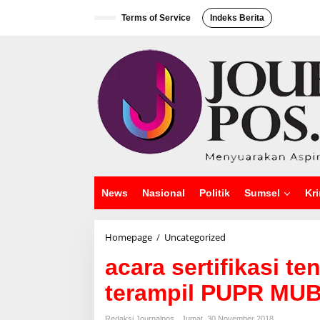
L
e
Terms of Service
Indeks Berita
w
a
t
i
k
e
k
o
n
t
e
n
News
Nasional
Politik
Sumsel
Kri
Homepage
/
Uncategorized
a
c
acara sertifikasi te
a
r
terampil PUPR MU
a
s
e
Redaksi Journalpos
Jumat, 30 November 2018