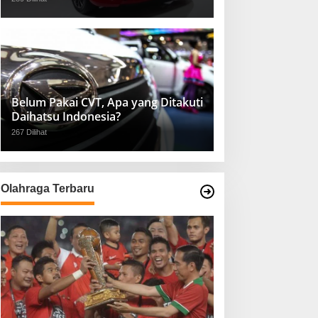
Belum Pakai CVT, Apa yang Ditakuti
Daihatsu Indonesia?
267 Dilihat
Olahraga Terbaru