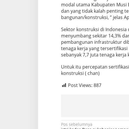
modal utama Kabupaten Musi B
dan yang tidak kalah penting te
bangunan/konstruksi, ” jelas Ap
Sektor konstruksi di Indonesia d
menyumbang sekitar 14,3% dari 
pembangunan infrastruktur dib
tenaga kerja yang tersertifikasi
sebanyak 7,7 juta tenaga kerja 
Untuk itu percepatan sertifika
konstruksi ( chan)
Post Views:
887
N
Pos sebelumnya