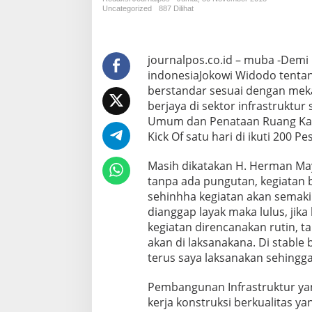
r
Uncategorized
887 Dilihat
t
i
f
i
journalpos.co.id – muba -Dem
k
indonesiaJokowi Widodo tentang
a
berstandar sesuai dengan me
s
berjaya di sektor infrastruktu
i
Umum dan Penataan Ruang Kab
t
e
Kick Of satu hari di ikuti 200 P
n
a
Masih dikatakan H. Herman Mayo
g
tanpa ada pungutan, kegiatan b
a
sehinhha kegiatan akan semaki
k
e
dianggap layak maka lulus, jik
r
kegiatan direncanakan rutin, t
j
akan di laksanakana. Di stabl
a
terus saya laksanakan sehingg
k
o
n
Pembangunan Infrastruktur ya
s
kerja konstruksi berkualitas ya
t