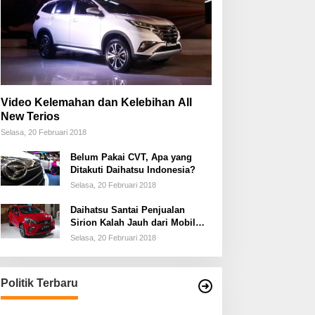
Video Kelemahan dan Kelebihan All
New Terios
Selasa, 20 Februari 2018
Belum Pakai CVT, Apa yang
Ditakuti Daihatsu Indonesia?
Selasa, 20 Februari 2018
Daihatsu Santai Penjualan
Sirion Kalah Jauh dari Mobil
LCGC
Selasa, 20 Februari 2018
Politik Terbaru