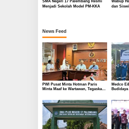
SMA Negeri 17 Palembang Resmi
Wabup Ha
Menjadi Sekolah Model PM-KKA
dan Siswi
News Feed
PWI Pusat Minta Hotman Paris
Medco E&
Minta Maaf ke Wartawan, Tegaskan
Budidaya
Martabat Pers Harus Dihormati
Kemandir